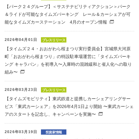
【パーク２４グループ】＜サステナビリティアクション＞パーク
＆ライドが可能なタイムズパーキング レール＆カーシェアが可
能なタイムズカーステーション 4月のオープン情報
（別窓で
2026年04月01日
プレスリリース
【タイムズ２４・おおがわら桜まつり実行委員会】宮城県大河原
町「おおがわら桜まつり」の特設駐車場運営に「タイムズパーキ
ング キャラバン」を初導入〜入庫時の混雑緩和と省人化への取り
組み〜
（別窓で開くファイル）
2026年03月23日
プレスリリース
【タイムズモビリティ】東武鉄道と提携しカーシェアリングサー
ビス「東武カーシェア」を2026年4月1日より開始 〜東武カーシェ
アのスタートを記念し、キャンペーンを実施〜
（別窓で開くフ
2026年03月19日
投資家情報