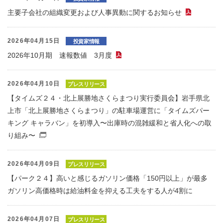
主要子会社の組織変更および人事異動に関するお知らせ
（PDF
2026年04月15日
投資家情報
2026年10月期 速報数値 3月度
（PDFファイル）
2026年04月10日
プレスリリース
【タイムズ２４・北上展勝地さくらまつり実行委員会】岩手県北
上市「北上展勝地さくらまつり」の駐車場運営に「タイムズパー
キング キャラバン」を初導入〜出庫時の混雑緩和と省人化への取
り組み〜
（別窓で開くファイル）
2026年04月09日
プレスリリース
【パーク２４】高いと感じるガソリン価格「150円以上」が最多
ガソリン高価格時は給油料金を抑える工夫をする人が4割に
2026年04月07日
プレスリリース