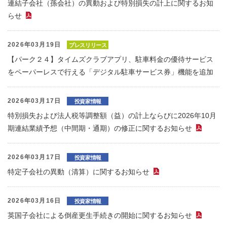
連結子会社（孫会社）の異動および特別損失の計上に関するお知
らせ
（PDFファイル）
2026年03月19日
プレスリリース
【パーク２４】タイムズクラブアプリ、駐車料金の優待サービス
をペーパーレスで行える「デジタル駐車サービス券」機能を追加
2026年03月17日
投資家情報
特別損失および法人税等調整額（益）の計上ならびに2026年10月
期連結業績予想（中間期・通期）の修正に関するお知らせ
（PD
2026年03月17日
投資家情報
特定子会社の異動（清算）に関するお知らせ
（PDFファイル）
2026年03月16日
投資家情報
英国子会社による倒産更生手続きの開始に関するお知らせ
（PD