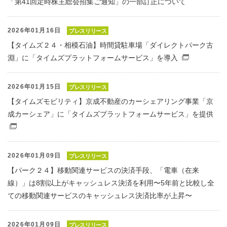
「第41回定時株主総会招集ご通知」の一部訂正について
2026年01月16日
プレスリリース
【タイムズ２４・相模石油】時間貸駐車場「ダイレクトパーク古
淵」に「タイムズプラットフォームサービス」を導入
（別窓で
2026年01月15日
プレスリリース
【タイムズモビリティ】京成不動産のカーシェアリング事業「京
成カーシェア」に「タイムズプラットフォームサービス」を提供
（別窓で開くファイル）
2026年01月09日
プレスリリース
【パーク２４】移動関連サービスの決済手段、「電車（在来
線）」は8割以上がキャッシュレス決済を利用〜5年前と比較し全
ての移動関連サービスのキャッシュレス決済比率が上昇〜
2026年01月09日
プレスリリース