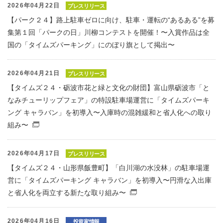
2026年04月22日
プレスリリース
【パーク２４】路上駐車ゼロに向け、駐車・運転の“あるある”を募
集第１回「パークの日」川柳コンテストを開催！〜入賞作品は全
国の「タイムズパーキング」にのぼり旗として掲出〜
2026年04月21日
プレスリリース
【タイムズ２４・砺波市花と緑と文化の財団】富山県砺波市「と
なみチューリップフェア」の特設駐車場運営に「タイムズパーキ
ング キャラバン」を初導入〜入庫時の混雑緩和と省人化への取り
組み〜
（別窓で開くファイル）
2026年04月17日
プレスリリース
【タイムズ２４・山形県飯豊町】「白川湖の水没林」の駐車場運
営に「タイムズパーキング キャラバン」を初導入〜円滑な入出庫
と省人化を両立する新たな取り組み〜
（別窓で開くファイル）
2026年04月16日
投資家情報