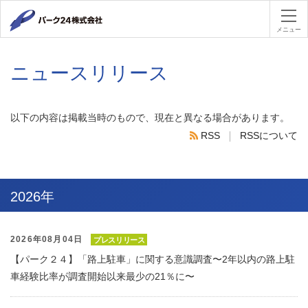
パーク２４
メニュー
ニュースリリース
以下の内容は掲載当時のもので、現在と異なる場合があります。
RSS
RSSについて
RSS
2026年
2026年08月04日
プレスリリース
【パーク２４】「路上駐車」に関する意識調査〜2年以内の路上駐
車経験比率が調査開始以来最少の21％に〜