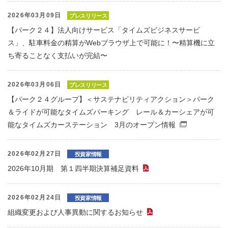
2026年03月09日
プレスリリース
【パーク２４】法人向けサービス「タイムズビジネスサービ
ス」、駐車料金の精算がWebブラウザ上で可能に！〜精算機に立
ち寄ることなく支払いが完結〜
2026年03月06日
プレスリリース
【パーク２４グループ】＜サステナビリティアクション＞パーク
＆ライドが可能なタイムズパーキング レール＆カーシェアが可
能なタイムズカーステーション 3月のオープン情報
（別窓で
2026年02月27日
投資家情報
2026年10月期 第１四半期決算補足資料
（PDFファイル）
2026年02月24日
投資家情報
組織変更および人事異動に関するお知らせ
（PDFファイル）