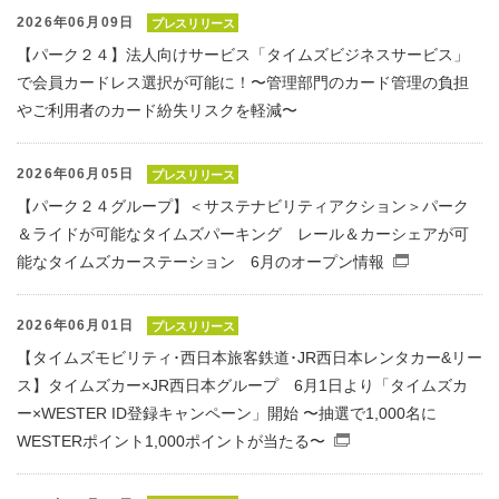
2026年06月09日
プレスリリース
【パーク２４】法人向けサービス「タイムズビジネスサービス」
で会員カードレス選択が可能に！〜管理部門のカード管理の負担
やご利用者のカード紛失リスクを軽減〜
2026年06月05日
プレスリリース
【パーク２４グループ】＜サステナビリティアクション＞パーク
＆ライドが可能なタイムズパーキング レール＆カーシェアが可
能なタイムズカーステーション 6月のオープン情報
（別窓で
2026年06月01日
プレスリリース
【タイムズモビリティ･西日本旅客鉄道･JR西日本レンタカー&リー
ス】タイムズカー×JR西日本グループ 6月1日より「タイムズカ
ー×WESTER ID登録キャンペーン」開始 〜抽選で1,000名に
WESTERポイント1,000ポイントが当たる〜
（別窓で開くファ