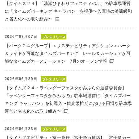
【タイムズ２４】「清瀬ひまわりフェスティバル」の駐車場運営
に「タイムズパーキング キャラバン」を提供〜入庫時の渋滞緩和
と省人化への取り組み〜
（別窓で開くファイル）
2026年07月07日
プレスリリース
【パーク２４グループ】＜サステナビリティアクション＞パーク
＆ライドが可能なタイムズパーキング レール＆カーシェアが可
能なタイムズカーステーション 7月のオープン情報
（別窓で
2026年06月29日
プレスリリース
【タイムズ２４・ラベンダーフェスタかみふらの運営委員会】
「ラベンダーフェスタかみふらの」駐車場運営に「タイムズパー
キング キャラバン」を初導入〜観光繁忙期における円滑な駐車場
運営と省人化への取り組み〜
（別窓で開くファイル）
2026年06月23日
プレスリリース
【タイムズモビリティ・富士急行・富士急百貨店】「富士急カー