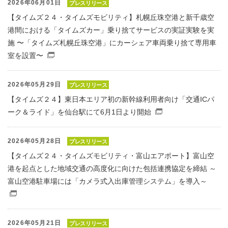
2026年06月01日
プレスリリース
【タイムズ２４・タイムズモビリティ】札幌丘珠空港と新千歳空
港間における「タイムズカー」乗り捨てサービスの実証実験を実
施 〜「タイムズ札幌丘珠空港」にカーシェア車両乗り捨て専用車
室を設置〜
（別窓で開くファイル）
2026年05月29日
プレスリリース
【タイムズ２４】東日本エリア初の新幹線利用者向け「交通ICパ
ーク＆ライド」を仙台駅にて6月1日より開始
（別窓で開くファ
2026年05月28日
プレスリリース
【タイムズ２４・タイムズモビリティ・富山エアポート】富山空
港を起点とした地域交通の高度化に向けた包括連携協定を締結 ～
富山空港駐車場には「カメラ式入出庫管理システム」を導入～
（別窓で開くファイル）
2026年05月21日
プレスリリース