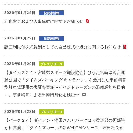
2026年01月29日
投資家情報
組織変更および人事異動に関するお知らせ
（PDFファイル）
2026年01月29日
投資家情報
譲渡制限付株式報酬としての自己株式の処分に関するお知らせ
2026年01月29日
プレスリリース
【タイムズ２４・宮崎県スポーツ施設協会】ひなた宮崎県総合運
動公園で「タイムズパーキング キャラバン」を活用した事前精算
型駐車場運用の実証を実施〜イベントシーズンの混雑緩和を目的
に、事前精算による出庫円滑化を検証〜
（別窓で開くファイル
2026年01月23日
プレスリリース
【パーク２４】ダイアン・津田さんとパーク２４柔道部の阿部詩
が初共演！「タイムズカー」の新WebCMシリーズ「津田社長が