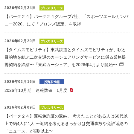
2026年02月24日
プレスリリース
【パーク２４】パーク２４グループ7社、「スポーツエールカンパ
ニー2026」にて「ブロンズ認定」を取得
2026年02月20日
プレスリリース
【タイムズモビリティ】東武鉄道とタイムズモビリティが、駅と
目的地を結ぶ二次交通のカーシェアリングサービスに係る業務提
携契約を締結〜「東武カーシェア」を2026年4月より開始〜
（
2026年02月16日
投資家情報
2026年10月期 速報数値 1月度
（PDFファイル）
2026年02月09日
プレスリリース
【パーク２４】運転免許証の返納、 考えたことがある人は60代以
上で約4人に1人 〜返納を考えるきっかけは交通事故や免許返納の
「ニュース」が6割以上〜