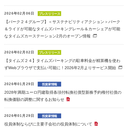
2026年02月06日
プレスリリース
【パーク２４グループ】＜サステナビリティアクション＞パーク
＆ライドが可能なタイムズパーキングレール＆カーシェアが可能
なタイムズカーステーション2月のオープン情報
（別窓で開く
2026年02月02日
プレスリリース
【タイムズ２４】タイムズパーキングの駐車料金が精算機を使わ
ずWebブラウザで支払い可能に！2026年2月よりサービス開始
2026年01月29日
投資家情報
2028年満期ユーロ円建取得条項付転換社債型新株予約権付社債の
転換価額の調整に関するお知らせ
（PDFファイル）
2026年01月29日
投資家情報
役員体制ならびに主要子会社の役員体制について
（PDFファイ