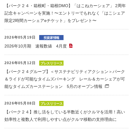
【パーク２４・箱根町・箱根DMO】「はこねカーシェア」 2周年
記念キャンペーンを実施！〜エントリーでもれなく「はこシェア
限定2時間カーシェアeチケット」をプレゼント〜
2026年05月19日
投資家情報
2026年10月期 速報数値 4月度
（PDFファイル）
2026年05月12日
プレスリリース
【パーク２４グループ】＜サステナビリティアクション＞パーク
＆ライドが可能なタイムズパーキング レール＆カーシェアが可
能なタイムズカーステーション 5月のオープン情報
（別窓で
2026年05月08日
プレスリリース
【パーク２４】推し活をしている半数近くがクルマを活用！高い
効率性と複数人で利用しやすい点がクルマ移動の支持理由に