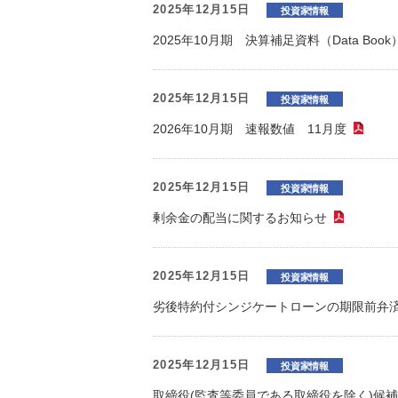
環境負荷低減への貢献
2025年12月15日
投資家情報
株価情報
株主構成
資源の有効利用
2025年10月期 決算補足資料（Data Book
株式概要
株主総会
気候変動への取り組み
（TCFD）
2025年12月15日
投資家情報
2026年10月期 速報数値 11月度
統
（P
編集方針
（PDFファイル）
2025年12月15日
投資家情報
剰余金の配当に関するお知らせ
（PDF
2025年12月15日
投資家情報
劣後特約付シンジケートローンの期限前弁
2025年12月15日
投資家情報
取締役(監査等委員である取締役を除く)候