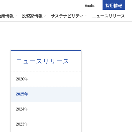
採用情報
English
企業情報
投資家情報
サステナビリティ
ニュースリリース
ポレート・ガバナンス
料室
パーク２４グループの
ニュースリリース
マテリアリティ
ナビリティへリンクします
短信
ポレート・ガバナンスの状況
マテリアリティ
会資料・動画
2026年
ク管理
サステナビリティに関する
証券報告書
中長期目標
ス
その他のサービス
2025年
統制
​
通信
プライアンスとインテグリティ
報告書・アニュアルレポート
2024年
コーポレート・ガバナンス
コーポレート・ガバナンスの状況
2023年
投資家の皆様へ