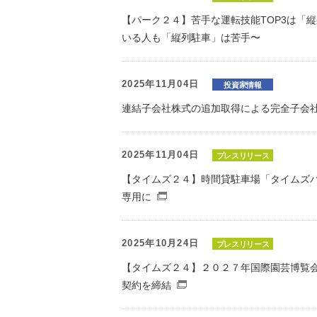
【パーク２４】苦手な運転技能TOP3は「
いる人も「縦列駐車」は苦手〜
2025年11月04日
投資家情報
連結子会社株式の追加取得による完全子会
2025年11月04日
プレスリリース
【タイムズ２４】時間貸駐車場「タイムズパ
専用に
（別窓で開くファイル）
2025年10月24日
プレスリリース
【タイムズ２４】２０２７年国際園芸博覧
契約を締結
（別窓で開くファイル）