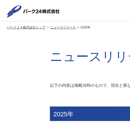
パーク２
パーク２４株式会社トップ
ニュースリリース
2025年
サービス紹介
企業情報
投資家情報
サステナビリティ
トップへ
トップへ
トップへ
トッ
ニュースリリ
グループの方針・展開
経営方針
トップコミットメント
サ
社長メッセージ
社長メッセージ
社長メッセージ
※企業情報へリンクします
グループ理念・スローガン
基本方針・戦略
サステナビリティ委員会
委員長メッセージ
以下の内容は掲載当時のもので、現在と異
展開ブランド
中期経営計画
（PDFファイル）
駐車場サービス
モ
事業拠点
事業等のリスク
コーポレート・ガバナンス
※サステナ
環境
社
2025年
ます
社会全体のCO2削減への貢献
株式情報