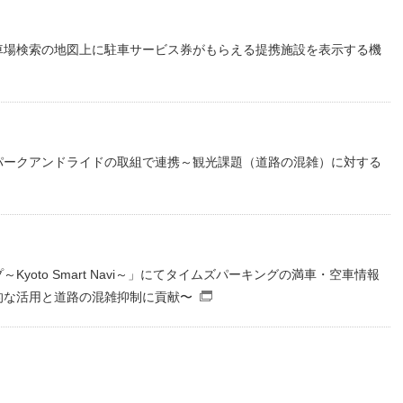
車場検索の地図上に駐車サービス券がもらえる提携施設を表示する機
パークアンドライドの取組で連携～観光課題（道路の混雑）に対する
イル）
yoto Smart Navi～」にてタイムズパーキングの満車・空車情報
的な活用と道路の混雑抑制に貢献〜
（別窓で開くファイル）
DFファイル）