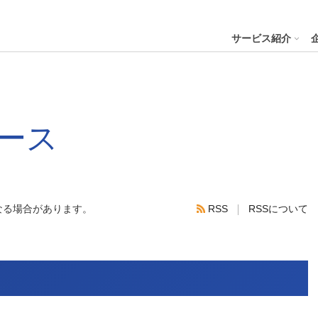
４株式会社
サービス紹介
プへ
ース
ステナビリティの推進
会社案内
財務・業績
コー
IR資
※サステ
パーク２４グループと
会社概要
月次業績状況
サステナビリティの浸透
グループ本社ビル紹介
決算
サステナビリティ
コー
役員一覧
業績ハイライト
ステークホルダーとの対話
CMギャラリー
説明
パーク２４グループの各種方針
リス
なる場合があります。
RSS
RSSについて
パーク２４グループ一覧
財務状況
サステナビリティ関連データ
スポーツ活動
有価
RSS
ビリティサービス
会員サービス
決済サービ
サステナビリティ推進体制
内部
沿革
キャッシュ・フローの状況
イニシアチブへの参画・社外からの評価
一般事業主行動計画
株主
コン
セグメント別売上高・営業利益
統合
ビリティへリンクし
会
人権への取り組み
事業継続マネジメントシステム
個人