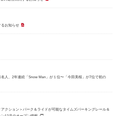
（PDFファイル）
するお知らせ
（PDFファイル）
（PDFファイル）
人、2年連続「Snow Man」が１位〜「今田美桜」が7位で初の
ィアクション＞パーク＆ライドが可能なタイムズパーキングレール＆
ン12月のオープン情報