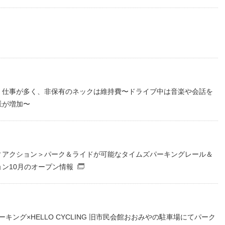
DFファイル）
・仕事が多く、非保有のネックは維持費〜ドライブ中は音楽や会話を
派が増加〜
ィアクション＞パーク＆ライドが可能なタイムズパーキングレール＆
ン10月のオープン情報
（別窓で開くファイル）
パーキング×HELLO CYCLING 旧市民会館おおみやの駐車場にてパーク