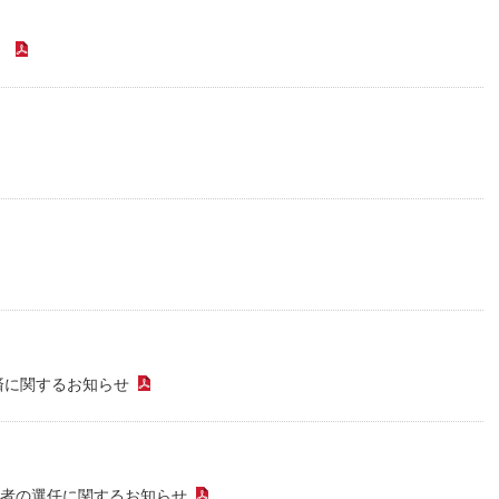
人材戦略
お客様への責任
配当情報
発行体格付
電子公告
パー
人的資本価値の最大化に向け
責任ある調達
）
（PDFファイル）
た取り組み
株主優待
株式手続
定款・株式取扱
パー
地域コミュニティへの貢献
規則
健康経営の推進
市場
合報告書
DFファイル）
※投資家情報へリンクします
ファイル）
済に関するお知らせ
（PDFファイル）
補者の選任に関するお知らせ