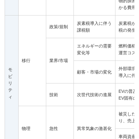
物的損害
かる費用
炭素税導入に伴う
炭素税が
政策/規制
課税額
税の発生
エネルギーの需要
燃料価格
変化等
運営コス
移行
業界/市場
外部環境
モ
顧客・市場の変化
導入に伴
ビ
リ
テ
EVの普及
技術
次世代技術の進展
ィ
EV固有
被災した
り、売上
物理
急性
異常気象の激甚化
車両資産