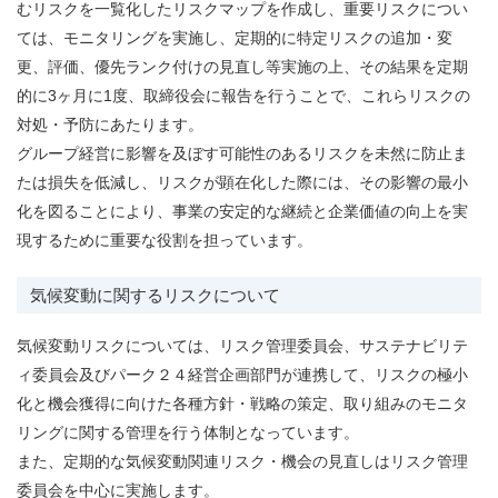
むリスクを一覧化したリスクマップを作成し、重要リスクについ
ては、モニタリングを実施し、定期的に特定リスクの追加・変
更、評価、優先ランク付けの見直し等実施の上、その結果を定期
的に3ヶ月に1度、取締役会に報告を行うことで、これらリスクの
対処・予防にあたります。
グループ経営に影響を及ぼす可能性のあるリスクを未然に防止ま
たは損失を低減し、リスクが顕在化した際には、その影響の最小
化を図ることにより、事業の安定的な継続と企業価値の向上を実
現するために重要な役割を担っています。
気候変動に関するリスクについて
気候変動リスクについては、リスク管理委員会、サステナビリテ
ィ委員会及びパーク２４経営企画部門が連携して、リスクの極小
化と機会獲得に向けた各種方針・戦略の策定、取り組みのモニタ
リングに関する管理を行う体制となっています。
また、定期的な気候変動関連リスク・機会の見直しはリスク管理
委員会を中心に実施します。