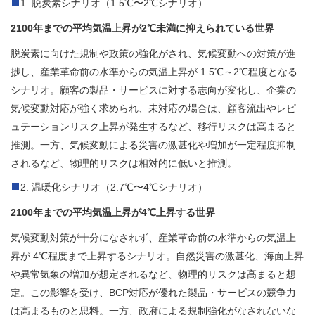
1. 脱炭素シナリオ（1.5℃〜2℃シナリオ）
2100年までの平均気温上昇が2℃未満に抑えられている世界
脱炭素に向けた規制や政策の強化がされ、気候変動への対策が進
捗し、産業革命前の水準からの気温上昇が 1.5℃～2℃程度となる
シナリオ。顧客の製品・サービスに対する志向が変化し、企業の
気候変動対応が強く求められ、未対応の場合は、顧客流出やレピ
ュテーションリスク上昇が発生するなど、移行リスクは高まると
推測。一方、気候変動による災害の激甚化や増加が一定程度抑制
されるなど、物理的リスクは相対的に低いと推測。
2. 温暖化シナリオ（2.7℃〜4℃シナリオ）
2100年までの平均気温上昇が4℃上昇する世界
気候変動対策が十分になされず、産業革命前の水準からの気温上
昇が 4℃程度まで上昇するシナリオ。自然災害の激甚化、海面上昇
や異常気象の増加が想定されるなど、物理的リスクは高まると想
定。この影響を受け、BCP対応が優れた製品・サービスの競争力
は高まるものと思料。一方、政府による規制強化がなされないな