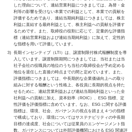
した理由について、連結営業利益につきましては、為替・金
利等の影響を受けない本業での利益として、本業での貢献を
評価するためであり、連結当期純利益につきましては、株主
利益に直結する最終利益として、株主利益への貢献を評価す
るためです。また、取締役の役割に応じて、定量的な評価指
標（連結営業利益および連結当期純利益）に加えて、定性的
な指標を用いて評価しています。
3)
長期インセンティブ（LTI）は、譲渡制限付株式報酬制度を導
入しています。譲渡制限期間につきましては、当社または当
社子会社の役職員の地位のうち当社の取締役会が予め定める
地位を退任した直後の時点までの間と定めています。また、
評価指標につきましては、中長期的な企業価値向上への取り
組みに対する報酬という性格上、各役員に長期的視点を持た
せるために、連結営業利益および連結当期純利益といった全
社利益への貢献に加え、資本効率（ROIC）、ESG 指標、定
性評価を評価指標に含めています。なお、ESG に関する評価
指標は、環境、社会、ガバナンスの視点を踏まえ４つの指標
で構成しており、環境についてはサステナビリティの中長期
目標の達成度、社会については従業員のエンゲージメント指
数、ガバナンスについては外部評価機関における ESG 関連評