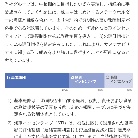
当社グループは、中長期的に目指したい姿を実現し、持続的に事
業成長をしていくためには、株主をはじめとするステークホルダ
ーの皆様と目線を合わせ、より合理的で透明性の高い報酬制度が
必要であると認識しています。そのため、恒常的な長期インセン
ティブとして譲渡制限付株式報酬制度を導入し、その評価指標と
してESG評価指標を組み込みました。これにより、サステナビリ
ティに関する取り組みをより強力に遂行することが可能になると
考えています。
1)
基本報酬は、 取締役が担当する職務、役割、責任および事業
の利益規模等の要素を考慮し定めた報酬テーブルに基づき決
定される報酬体系としています。
2)
短期インセンティブ（STI）は、役位に応じて設定された基準
額に評価指標（連結営業利益および連結当期純利益）達成率
に応じた支給倍率を乗じて算出しています。当該指標を選択