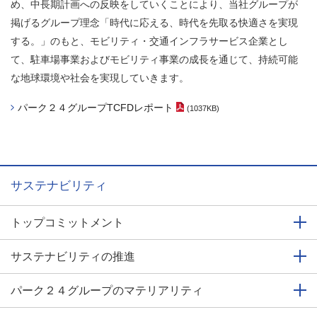
め、中長期計画への反映をしていくことにより、当社グループが
掲げるグループ理念「時代に応える、時代を先取る快適さを実現
する。」のもと、モビリティ・交通インフラサービス企業とし
て、駐車場事業およびモビリティ事業の成長を通じて、持続可能
な地球環境や社会を実現していきます。
パーク２４グループTCFDレポート
(1037KB)
（PDFファイル）
サステナビリティ
トップコミットメント
サステナビリティの推進
パーク２４グループの
マテリアリティ