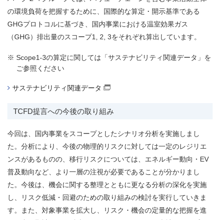
の環境負荷を把握するために、国際的な算定・開示基準である
GHGプロトコルに基づき、国内事業における温室効果ガス
（GHG）排出量のスコープ1, 2, 3をそれぞれ算出しています。
※
Scope1-3の算定に関しては「サステナビリティ関連データ」を
ご参照ください
サステナビリティ関連データ
（別窓で開く）
TCFD提言への今後の取り組み
今回は、国内事業をスコープとしたシナリオ分析を実施しまし
た。分析により、今後の物理的リスクに対しては一定のレジリエ
ンスがあるものの、移行リスクについては、エネルギー動向・EV
普及動向など、より一層の注視が必要であることが分かりまし
た。今後は、機会に関する整理とともに更なる分析の深化を実施
し、リスク低減・回避のための取り組みの検討を実行していきま
す。また、対象事業を拡大し、リスク・機会の定量的な把握を進