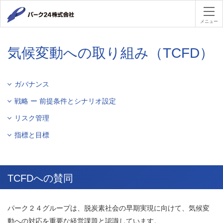
パーク２４
メニュー
気候変動への取り組み（TCFD）
ガバナンス
戦略 ー 前提条件とシナリオ設定
リスク管理
指標と目標
TCFDへの賛同
パーク２４グループは、脱炭素社会の早期実現に向けて、気候変
動への対応を重要な経営課題と認識しています。