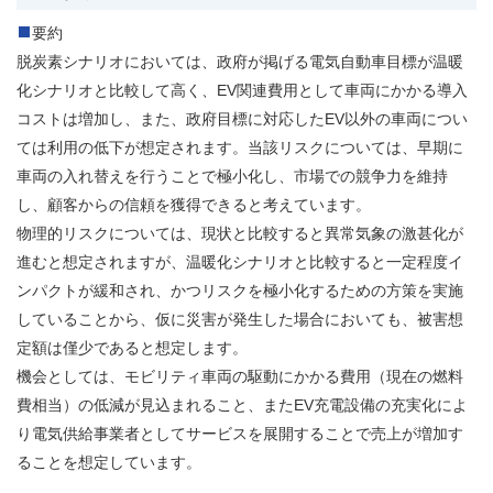
要約
脱炭素シナリオにおいては、政府が掲げる電気自動車目標が温暖
化シナリオと比較して高く、EV関連費用として車両にかかる導入
コストは増加し、また、政府目標に対応したEV以外の車両につい
ては利用の低下が想定されます。当該リスクについては、早期に
車両の入れ替えを行うことで極小化し、市場での競争力を維持
し、顧客からの信頼を獲得できると考えています。
物理的リスクについては、現状と比較すると異常気象の激甚化が
進むと想定されますが、温暖化シナリオと比較すると一定程度イ
ンパクトが緩和され、かつリスクを極小化するための方策を実施
していることから、仮に災害が発生した場合においても、被害想
定額は僅少であると想定します。​
機会としては、モビリティ車両の駆動にかかる費用（現在の燃料
費相当）の低減が見込まれること、またEV充電設備の充実化によ
り電気供給事業者としてサービスを展開することで売上が増加す
ることを想定しています。