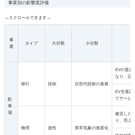
事業別の影響度評価
←スクロールできます→
事
タイプ
大分類
小分類
業
EVの普
なり、設
移行
技術
次世代技術の進展
EV充電
てサービ
駐
車
場
被災した
り、売上
物理
急性
異常気象の激甚化