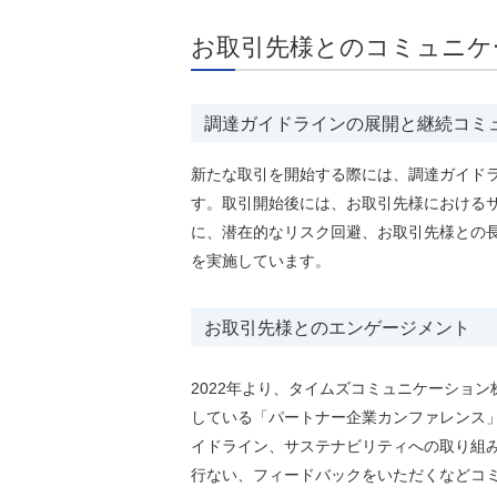
環境負荷低減への貢献
株価情報
株主構成
お取引先様とのコミュニケ
資源の有効利用
株式概要
株主総会
気候変動への取り組み
（TCFD）
調達ガイドラインの展開と継続コミ
統
新たな取引を開始する際には、調達ガイド
編集方針
（PDFファイル）
す。取引開始後には、お取引先様における
に、潜在的なリスク回避、お取引先様との
を実施しています。
お取引先様とのエンゲージメント
2022年より、タイムズコミュニケーショ
している「パートナー企業カンファレンス
イドライン、サステナビリティへの取り組
行ない、フィードバックをいただくなどコ