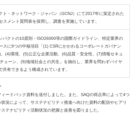
ト・ネットワーク・ジャパン（GCNJ）にて2017年に策定された
アセスメント質問表を採用し、調査を実施しています。
パクトの10原則・ISO26000等の国際ガイドライン、特定業界の
ースに9つの中核項目「(1) CSRにかかわるコーポレートガバナン
労働、(4)環境、(5)公正な企業活動、(6)品質・安全性、(7)情報セキュ
イチェーン、(9)地域社会との共生」を抽出し、業界を問わずバイヤ
で共有できるよう構成されています。
ン
ィードバック資料を送付しました。また、SAQの得点率によって4つ
み状況によって、サステナビリティ推進へ向けた資料の配信やヒアリ
サステナビリティ活動状況の把握と改善を図りました。