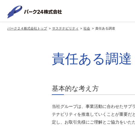
パーク２
パーク２４株式会社トップ
サステナビリティ
社会
責任ある調達
サービス紹介
企業情報
投資家情報
サステナビリティ
トップへ
トップへ
トップへ
トッ
責任ある調達
グループの方針・展開
経営方針
トップコミットメント
サ
社長メッセージ
社長メッセージ
社長メッセージ
※企業情報へリンクします
グループ理念・スローガン
基本方針・戦略
サステナビリティ委員会
委員長メッセージ
基本的な考え方
展開ブランド
中期経営計画
（PDFファイル）
駐車場サービス
モ
事業拠点
事業等のリスク
当社グループは、事業活動に合わせたサプ
コーポレート・ガバナンス
※サステナ
テナビリティを推進していくことが重要だ
環境
社
ます
定し、お取引先様にご理解とご協力をいた
社会全体のCO2削減への貢献
株式情報