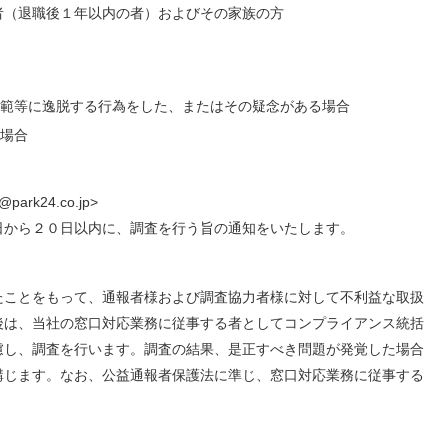
者（退職後１年以内の者）およびその家族の方
、
範等に逸脱する行為をした、またはその疑念がある場合
場合
k24.co.jp>
日から２０日以内に、調査を行う旨の通知をいたします。
たことをもって、通報者様および調査協力者様に対して不利益な取扱
後は、当社の窓口対応業務に従事する者としてコンプライアンス統括
慮し、調査を行います。調査の結果、是正すべき問題が発覚した場合
講じます。なお、公益通報者保護法に準じ、窓口対応業務に従事する