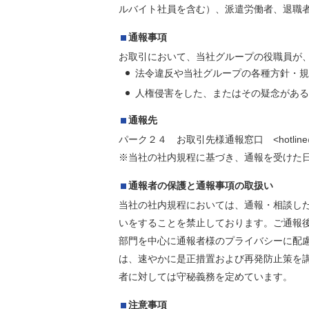
ルバイト社員を含む）、派遣労働者、退職
通報事項
お取引において、当社グループの役職員が
法令違反や当社グループの各種方針・規
人権侵害をした、またはその疑念がある
通報先
パーク２４ お取引先様通報窓口 <hotline@par
※当社の社内規程に基づき、通報を受けた
通報者の保護と通報事項の取扱い
当社の社内規程においては、通報・相談し
いをすることを禁止しております。ご通報
部門を中心に通報者様のプライバシーに配
は、速やかに是正措置および再発防止策を
者に対しては守秘義務を定めています。
注意事項