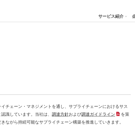
４株式会社
サービス紹介
プへ
ステナビリティの推進
会社案内
財務・業績
コー
IR資
※サステ
パーク２４グループと
会社概要
月次業績状況
サステナビリティの浸透
グループ本社ビル紹介
決算
サステナビリティ
コー
役員一覧
業績ハイライト
ステークホルダーとの対話
CMギャラリー
説明
パーク２４グループの各種方針
リス
パーク２４グループ一覧
財務状況
サステナビリティ関連データ
スポーツ活動
有価
ビリティサービス
会員サービス
決済サービ
サステナビリティ推進体制
内部
沿革
キャッシュ・フローの状況
イニシアチブへの参画・社外からの評価
一般事業主行動計画
株主
ライチェーン・マネジメントを通し、サプライチェーンにおけるサス
コン
セグメント別売上高・営業利益
統合
ビリティへリンクし
と認識しています。当社は、
調達方針
および
調達ガイドライン
を策
会
（PD
だきながら持続可能なサプライチェーン構築を推進していきます。
人権への取り組み
事業継続マネジメントシステム
個人