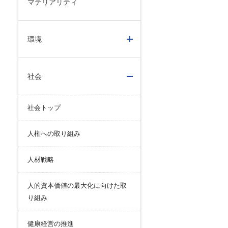
マテリアリティ
リスク管理
ク２４のあゆみ
内部統制
ク２４の強み
コンプライアンスとインテグリティ
環境
環境
社会
社会トップ
人権への取り組み
人材戦略
人的資本価値の最大化に向けた取
り組み
健康経営の推進