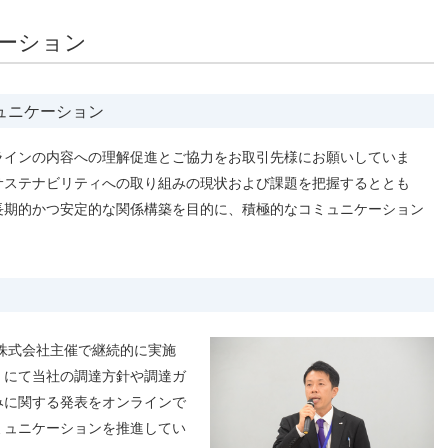
人材戦略
お客様への責任
配当情報
発行体格付
電子公告
パー
ーション
人的資本価値の最大化に向け
責任ある調達
た取り組み
株主優待
株式手続
定款・株式取扱
パー
地域コミュニティへの貢献
規則
健康経営の推進
市場
ュニケーション
合報告書
※投資家情報へリンクします
ラインの内容への理解促進とご協力をお取引先様にお願いしていま
サステナビリティへの取り組みの現状および課題を把握するととも
長期的かつ安定的な関係構築を目的に、積極的なコミュニケーション
ン株式会社主催で継続的に実施
」にて当社の調達方針や調達ガ
みに関する発表をオンラインで
ミュニケーションを推進してい