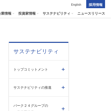
採用情報
English
企業情報
投資家情報
サステナビリティ
ニュースリリース
ポレート・ガバナンス
料室
パーク２４グループの
サステナビリティ
マテリアリティ
ナビリティへリンクします
短信
ポレート・ガバナンスの状況
マテリアリティ
会資料・動画
トップコミットメント
ク管理
サステナビリティに関する
証券報告書
中長期目標
ス
その他のサービス
統制
​
通信
サステナビリティの推進
プライアンスとインテグリティ
報告書・アニュアルレポート
コーポレート・ガバナンス
Fファイル）
コーポレート・ガバナンスの状況
パーク２４グループの
投資家の皆様へ