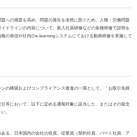
問題への感度を高め、問題の発生を未然に防ぐため、人権・労働問題
ガイドラインの内容について、新入社員研修などの各種研修で説明を
の発信や社内のe-learningシステムにておける動画研修を実施して
ーンの構築およびコンプライアンス推進の一環として、「お取引先様
取引等において、以下に定める通報対象に該当した、またはその疑念
さい。
のある、日本国内の会社の役員、従業員（契約社員、パート社員、ア