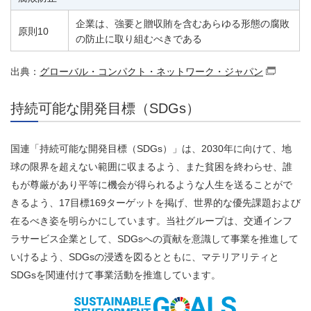
企業は、強要と贈収賄を含むあらゆる形態の腐敗
原則10
の防止に取り組むべきである
出典：
グローバル・コンパクト・ネットワーク・ジャパン
（別
持続可能な開発目標（SDGs）
国連「持続可能な開発目標（SDGs）」は、2030年に向けて、地
球の限界を超えない範囲に収まるよう、また貧困を終わらせ、誰
もが尊厳があり平等に機会が得られるような人生を送ることがで
きるよう、17目標169ターゲットを掲げ、世界的な優先課題および
在るべき姿を明らかにしています。当社グループは、交通インフ
ラサービス企業として、SDGsへの貢献を意識して事業を推進して
いけるよう、SDGsの浸透を図るとともに、マテリアリティと
SDGsを関連付けて事業活動を推進しています。