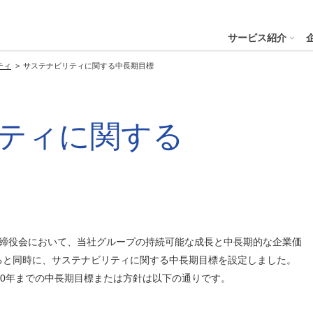
４株式会社
サービス紹介
ティ
サステナビリティに関する中長期目標
プへ
ティに関する
ステナビリティの推進
会社案内
財務・業績
コー
IR資
※サステ
パーク２４グループと
会社概要
月次業績状況
サステナビリティの浸透
グループ本社ビル紹介
決算
サステナビリティ
コー
役員一覧
業績ハイライト
ステークホルダーとの対話
CMギャラリー
説明
パーク２４グループの各種方針
リス
パーク２４グループ一覧
財務状況
サステナビリティ関連データ
スポーツ活動
有価
ビリティサービス
会員サービス
決済サービ
サステナビリティ推進体制
内部
沿革
キャッシュ・フローの状況
イニシアチブへの参画・社外からの評価
一般事業主行動計画
株主
の取締役会において、当社グループの持続可能な成長と中長期的な企業価
コン
セグメント別売上高・営業利益
統合
ると同時に、サステナビリティに関する中長期目標を設定しました。
ビリティへリンクし
会
30年までの中長期目標または方針は以下の通りです。
人権への取り組み
事業継続マネジメントシステム
個人