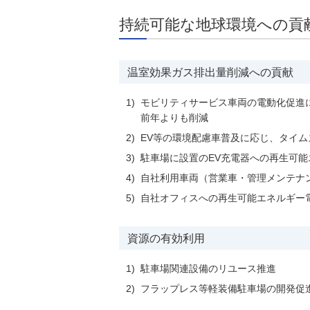
環境負荷低減への貢献
持続可能な地球環境への貢
株価情報
株主構成
資源の有効利用
株式概要
株主総会
気候変動への取り組み
（TCFD）
温室効果ガス排出量削減への貢献
統
1)
モビリティサービス車両の電動化促進に
編集方針
（PDFファイル）
前年よりも削減
2)
EV等の環境配慮車普及に応じ、タイム
3)
駐車場に設置のEV充電器への再生可
4)
自社利用車両（営業車・管理メンテナ
5)
自社オフィスへの再生可能エネルギー
資源の有効利用
1)
駐車場関連設備のリユース推進
2)
フラップレス等軽装備駐車場の開発促