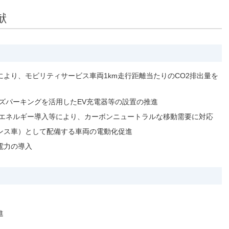
人材戦略
お客様への責任
献
配当情報
発行体格付
電子公告
パー
人的資本価値の最大化に向け
責任ある調達
た取り組み
株主優待
株式手続
定款・株式取扱
パー
地域コミュニティへの貢献
規則
健康経営の推進
市場
合報告書
より、モビリティサービス車両1km走行距離当たりのCO2排出量を
※投資家情報へリンクします
ズパーキングを活用したEV充電器等の設置の推進
能エネルギー導入等により、カーボンニュートラルな移動需要に対応
ンス車）として配備する車両の電動化促進
電力の導入
進