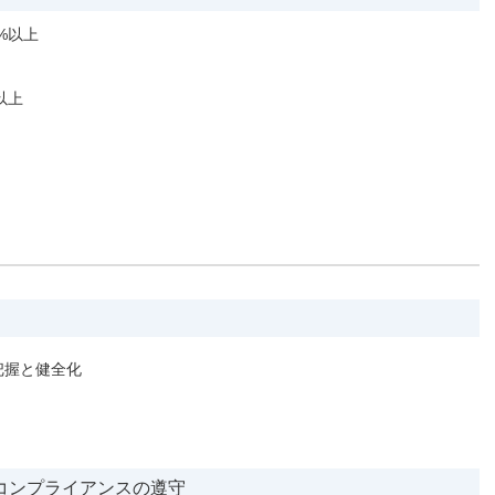
%以上
以上
把握と健全化
コンプライアンスの遵守