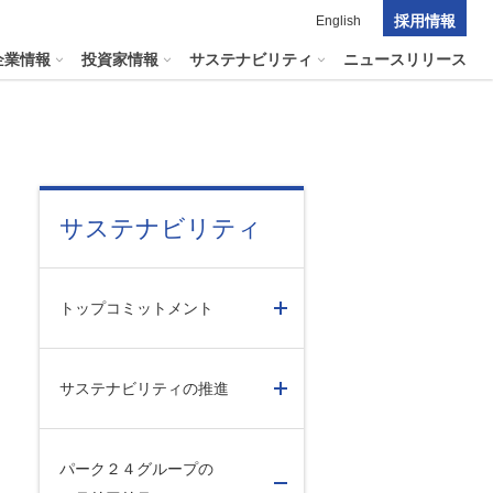
採用情報
English
企業情報
投資家情報
サステナビリティ
ニュースリリース
ポレート・ガバナンス
料室
パーク２４グループの
サステナビリティ
マテリアリティ
ナビリティへリンクします
短信
ポレート・ガバナンスの状況
マテリアリティ
会資料・動画
トップコミットメント
ク管理
サステナビリティに関する
証券報告書
中長期目標
ス
その他のサービス
統制
​
通信
サステナビリティの推進
プライアンスとインテグリティ
報告書・アニュアルレポート
コーポレート・ガバナンス
コーポレート・ガバナンスの状況
パーク２４グループの
投資家の皆様へ