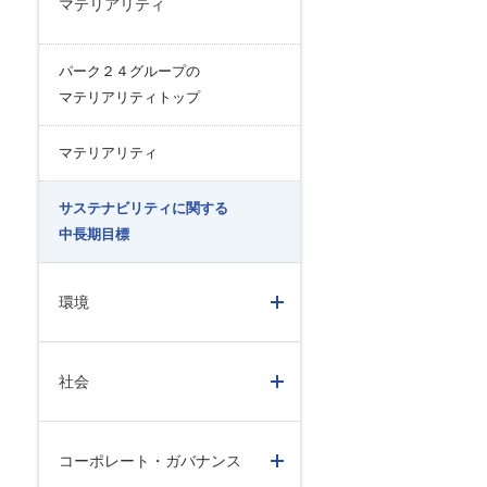
マテリアリティ
リスク管理
ク２４のあゆみ
内部統制
ク２４の強み
パーク２４グループの
コンプライアンスとインテグリティ
マテリアリティトップ
環境
マテリアリティ
サステナビリティに関する
中長期目標
環境
社会
コーポレート・ガバナンス