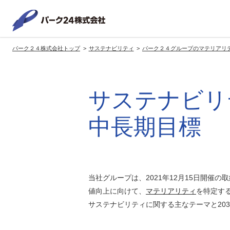
パーク２
パーク２４株式会社トップ
サステナビリティ
パーク２４グループのマテリアリ
サービス紹介
企業情報
投資家情報
サステナビリティ
トップへ
トップへ
トップへ
トッ
サステナビリ
グループの方針・展開
経営方針
トップコミットメント
サ
社長メッセージ
社長メッセージ
社長メッセージ
中長期目標
※企業情報へリンクします
グループ理念・スローガン
基本方針・戦略
サステナビリティ委員会
委員長メッセージ
展開ブランド
中期経営計画
（PDFファイル）
駐車場サービス
モ
事業拠点
事業等のリスク
当社グループは、2021年12月15日開催
コーポレート・ガバナンス
値向上に向けて、
マテリアリティ
を特定す
※サステナ
環境
社
サステナビリティに関する主なテーマと20
ます
社会全体のCO2削減への貢献
株式情報