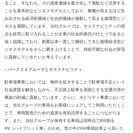
ること、すなわち、その資産価値を最大化して無駄なく活用する
ことを基本的なビジネスモデルとしており、稼働が高まるほど生
み出される経済的価値と社会的価値が連動して高まる循環型ビジ
ネスを展開しています。当社グループは、サステナビリティの視
点を経営に取り入れることが企業の社会的責任のひとつであると
強く認識しており、創業以来一貫して継続してきた循環経済型ビ
ジネスモデルをさらに磨き上げることで、持続可能な社会の実現
に貢献していきたいと考えています。
パーク２４グループとサステナビリティ​
駐車場事業においては、物件を拡大することで駐車場不足という
社会課題を解決しながら、不正路上駐車を原因とする交通渋滞や
事故の削減に貢献しています。さらに、モビリティ事業において
は、当社グループの車両をお客様にシェアしてご利用いただくこ
とで、車両製造のための資源を有効活用することにつながりま
す。また、当社グループが保有する車両は現時点で約5割を
HV（ハイブリッド車）が占め、世の中のHV車両比率より高いた