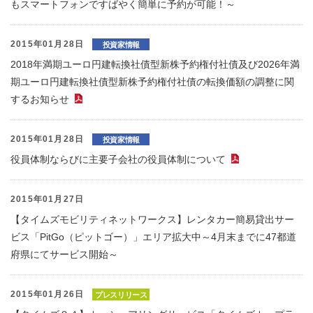
もスマートフォンですばやく簡単に予約が可能！～
2015年01月28日
投資家情報
2018年満期ユーロ円建転換社債型新株予約権付社債及び2026年満
期ユーロ円建転換社債型新株予約権付社債の転換価額の調整に関
するお知らせ
（PDFファイル）
2015年01月28日
投資家情報
役員体制ならびに主要子会社の役員体制について
（PDFファイ
2015年01月27日
【タイムズモビリティネットワークス】レンタカー簡易貸出サー
ビス「PitGo（ピットゴー）」エリア拡大中～4月末までに47都道
府県にてサービス開始～
2015年01月26日
プレスリリース