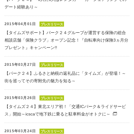
デート経験あり～
2015年04月01日
プレスリリース
【タイムズサポート】パーク２４グループが運営する保険の総合
相談店舗「保険クラブ」オープン記念！『自転車向け保険3ヵ月分
プレゼント』キャンペーン!!
2015年03月27日
プレスリリース
【パーク２４】ふるさと納税の返礼品に「タイムズ」が登場！～
街を巡ってその寄附先の魅力を知る～
2015年03月26日
プレスリリース
【タイムズ２４】東北エリア初！「交通ICパーク＆ライドサービ
ス」開始～icscaで地下鉄に乗ると駐車料金がオトクに～
（別窓
2015年03月24日
プレスリリース