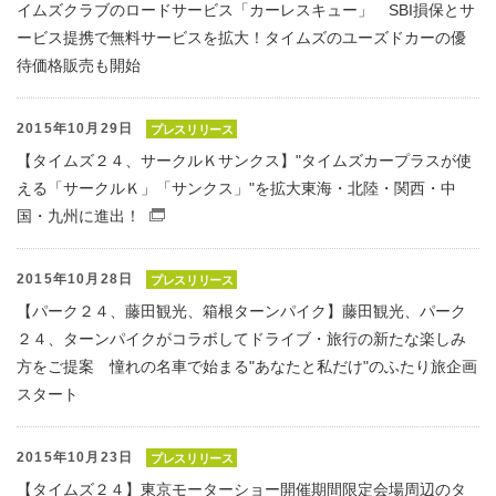
イムズクラブのロードサービス「カーレスキュー」 SBI損保とサ
ービス提携で無料サービスを拡大！タイムズのユーズドカーの優
待価格販売も開始
2015年10月29日
プレスリリース
【タイムズ２４、サークルＫサンクス】"タイムズカープラスが使
える「サークルＫ」「サンクス」"を拡大東海・北陸・関西・中
国・九州に進出！
（別窓で開くファイル）
2015年10月28日
プレスリリース
【パーク２４、藤田観光、箱根ターンパイク】藤田観光、パーク
２４、ターンパイクがコラボしてドライブ・旅行の新たな楽しみ
方をご提案 憧れの名車で始まる"あなたと私だけ"のふたり旅企画
スタート
2015年10月23日
プレスリリース
【タイムズ２４】東京モーターショー開催期間限定会場周辺のタ