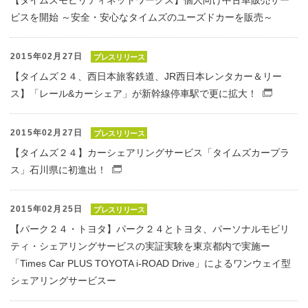
【タイムズモビリティネットワークス】個人向け中古車販売サー
ビスを開始 ～安全・安心なタイムズのユーズドカーを販売～
2015年02月27日
プレスリリース
【タイムズ２４、西日本旅客鉄道、JR西日本レンタカー＆リー
ス】「レール&カーシェア」が新幹線停車駅で更に拡大！
（別
2015年02月27日
プレスリリース
【タイムズ２４】カーシェアリングサービス「タイムズカープラ
ス」石川県に初進出！
（別窓で開くファイル）
2015年02月25日
プレスリリース
【パーク２４・トヨタ】パーク２４とトヨタ、パーソナルモビリ
ティ・シェアリングサービスの実証実験を東京都内で実施ー
「Times Car PLUS TOYOTA i-ROAD Drive」によるワンウェイ型
シェアリングサービスー