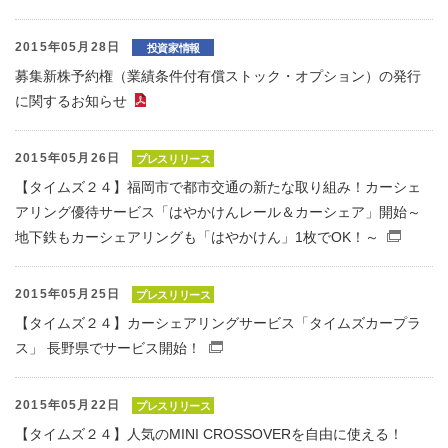
2015年05月28日
投資家情報
募集新株予約権（業績条件付有償ストック・オプション）の発行
に関するお知らせ
（PDFファイル）
2015年05月26日
プレスリリース
【タイムズ２４】福岡市で都市交通の新たな取り組み！カーシェ
アリング優待サービス「はやかけんレール＆カーシェア」開始～
地下鉄もカーシェアリングも「はやかけん」1枚でOK！～
（別
2015年05月25日
プレスリリース
【タイムズ２４】カーシェアリングサービス「タイムズカープラ
ス」 長野県でサービス開始！
（別窓で開くファイル）
2015年05月22日
プレスリリース
【タイムズ２４】人気のMINI CROSSOVERを自由に使える！