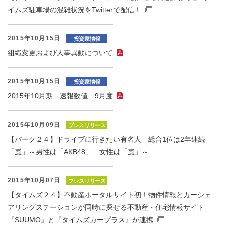
イムズ駐車場の混雑状況をTwitterで配信！
（別窓で開くファイ
2015年10月15日
投資家情報
組織変更および人事異動について
（PDFファイル）
2015年10月15日
投資家情報
2015年10月期 速報数値 9月度
（PDFファイル）
2015年10月09日
プレスリリース
【パーク２４】ドライブに行きたい有名人 総合1位は2年連続
「嵐」～男性は「AKB48」 女性は「嵐」～
2015年10月07日
プレスリリース
【タイムズ２４】不動産ポータルサイト初！物件情報とカーシェ
アリングステーションが同時に探せる不動産・住宅情報サイト
『SUUMO』と『タイムズカープラス』が連携
（別窓で開くフ