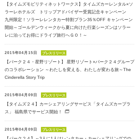
【タイムズモビリティネットワークス】タイムズカーレンタル×ソ
ラーレホテルズ トリップアドバイザー受賞記念キャンペーン
九州限定！ソラーレレンタカー特割プラン35％OFF キャンペーン
開始～ゴールデンウィークから夏に向けた行楽シーズンはソラー
レに泊ってお得にドライブ旅行へＧＯ！～
2015年04月15日
プレスリリース
【パーク２４・星野リゾート】 星野リゾート×パーク２４グループ
のコラボレーション ～わたしを変える、わたしが変わる旅～The
Cinderella Story Trip
2015年04月09日
プレスリリース
【タイムズ２４】カーシェアリングサービス「タイムズカープラ
ス」 福島県でサービス開始！
（別窓で開くファイル）
2015年04月09日
プレスリリース
【パーク２４】～3人に1人はレンタカー・カーシェアリングでの