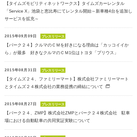
【タイムズモビリティネットワークス】タイムズカーレンタル
「Service X」池袋と恵比寿にてレンタル開始～新車種4台を追加し
サービスを拡充～
2015年09月09日
プレスリリース
【パーク２４】クルマのＣＭを好きになる理由は「カッコイイか
ら」が最多 好きなクルマのＣＭ1位はトヨタ「プリウス」
2015年08月31日
プレスリリース
【タイムズ２４、ファミリーマート】株式会社ファミリーマート
とタイムズ２４株式会社の業務提携の締結について
（別窓で開
2015年08月27日
プレスリリース
【パーク２４、ZMP】株式会社ZMPとパーク２４株式会社 駐車
場における自動駐車の共同実証実験について