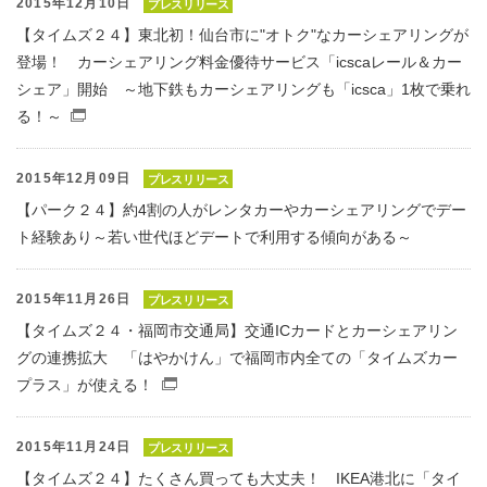
2015年12月10日
プレスリリース
【タイムズ２４】東北初！仙台市に"オトク"なカーシェアリングが
登場！ カーシェアリング料金優待サービス「icscaレール＆カー
シェア」開始 ～地下鉄もカーシェアリングも「icsca」1枚で乗れ
る！～
（別窓で開くファイル）
2015年12月09日
プレスリリース
【パーク２４】約4割の人がレンタカーやカーシェアリングでデー
ト経験あり～若い世代ほどデートで利用する傾向がある～
2015年11月26日
プレスリリース
【タイムズ２４・福岡市交通局】交通ICカードとカーシェアリン
グの連携拡大 「はやかけん」で福岡市内全ての「タイムズカー
プラス」が使える！
（別窓で開くファイル）
2015年11月24日
プレスリリース
【タイムズ２４】たくさん買っても大丈夫！ IKEA港北に「タイ