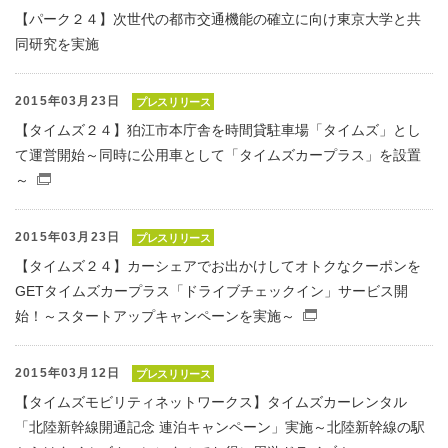
【パーク２４】次世代の都市交通機能の確立に向け東京大学と共
同研究を実施
2015年03月23日
プレスリリース
【タイムズ２４】狛江市本庁舎を時間貸駐車場「タイムズ」とし
て運営開始～同時に公用車として「タイムズカープラス」を設置
～
（別窓で開くファイル）
2015年03月23日
プレスリリース
【タイムズ２４】カーシェアでお出かけしてオトクなクーポンを
GETタイムズカープラス「ドライブチェックイン」サービス開
始！～スタートアップキャンペーンを実施～
（別窓で開くファ
2015年03月12日
プレスリリース
【タイムズモビリティネットワークス】タイムズカーレンタル
「北陸新幹線開通記念 連泊キャンペーン」実施～北陸新幹線の駅