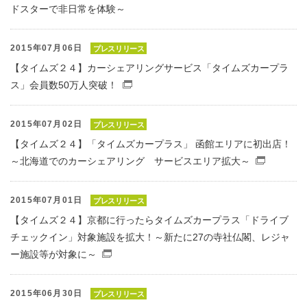
ドスターで非日常を体験～
2015年07月06日
プレスリリース
【タイムズ２４】カーシェアリングサービス「タイムズカープラ
ス」会員数50万人突破！
（別窓で開くファイル）
2015年07月02日
プレスリリース
【タイムズ２４】「タイムズカープラス」 函館エリアに初出店！
～北海道でのカーシェアリング サービスエリア拡大～
（別窓
2015年07月01日
プレスリリース
【タイムズ２４】京都に行ったらタイムズカープラス「ドライブ
チェックイン」対象施設を拡大！～新たに27の寺社仏閣、レジャ
ー施設等が対象に～
（別窓で開くファイル）
2015年06月30日
プレスリリース