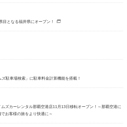
府県目となる福井県にオープン！
（別窓で開くファイル）
DFファイル）
イムズ駐車場検索」に駐車料金計算機能を搭載！
ムズカーレンタル那覇空港店11月13日移転オープン！～那覇空港に
舗でお客様の旅をより快適に～