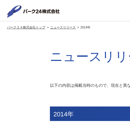
パーク２
パーク２４株式会社トップ
ニュースリリース
2014年
サービス紹介
企業情報
投資家情報
サステナビリティ
トップへ
トップへ
トップへ
トッ
ニュースリリ
グループの方針・展開
経営方針
トップコミットメント
サ
社長メッセージ
社長メッセージ
社長メッセージ
※企業情報へリンクします
グループ理念・スローガン
基本方針・戦略
サステナビリティ委員会
委員長メッセージ
以下の内容は掲載当時のもので、現在と異
展開ブランド
中期経営計画
（PDFファイル）
駐車場サービス
モ
事業拠点
事業等のリスク
コーポレート・ガバナンス
※サステナ
環境
社
2014年
ます
社会全体のCO2削減への貢献
株式情報