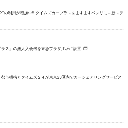
人材戦略
お客様への責任
配当情報
発行体格付
電子公告
パー
人的資本価値の最大化に向け
責任ある調達
"の利用が増加中!! タイムズカープラスをますますベンリに～新ステ
た取り組み
株主優待
株式手続
定款・株式取扱
パー
地域コミュニティへの貢献
（別窓で開くファイル）
規則
健康経営の推進
市場
合報告書
※投資家情報へリンクします
プラス」の無人入会機を東急プラザ江坂に設置
（別窓で開くファイ
都市機構とタイムズ２４が東京23区内でカーシェアリングサービス
Fファイル）