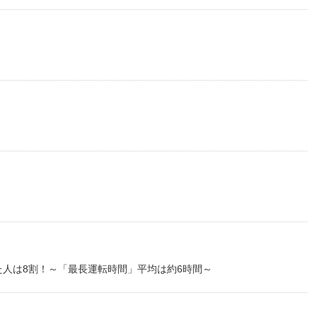
ファイル）
DFファイル）
DFファイル）
人は8割！～「最長運転時間」平均は約6時間～