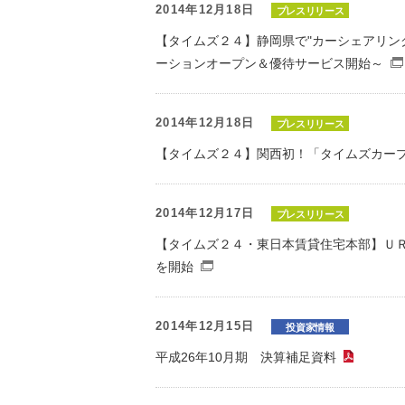
環境負荷低減への貢献
2014年12月18日
プレスリリース
株価情報
株主構成
資源の有効利用
【タイムズ２４】静岡県で"カーシェアリング
株式概要
株主総会
ーションオープン＆優待サービス開始～
気候変動への取り組み
（TCFD）
2014年12月18日
プレスリリース
統
編集方針
（PDFファイル）
【タイムズ２４】関西初！「タイムズカー
2014年12月17日
プレスリリース
【タイムズ２４・東日本賃貸住宅本部】ＵＲ
を開始
（別窓で開くファイル）
2014年12月15日
投資家情報
平成26年10月期 決算補足資料
（PD