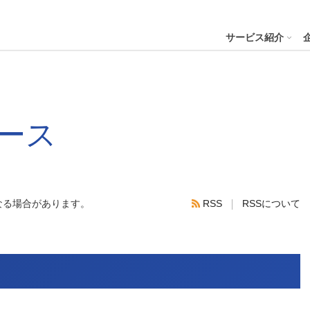
４株式会社
サービス紹介
プへ
ース
ステナビリティの推進
会社案内
財務・業績
コー
IR資
※サステ
パーク２４グループと
会社概要
月次業績状況
サステナビリティの浸透
グループ本社ビル紹介
決算
サステナビリティ
コー
役員一覧
業績ハイライト
ステークホルダーとの対話
CMギャラリー
説明
パーク２４グループの各種方針
リス
なる場合があります。
RSS
RSSについて
パーク２４グループ一覧
財務状況
サステナビリティ関連データ
スポーツ活動
有価
RSS
ビリティサービス
会員サービス
決済サービ
サステナビリティ推進体制
内部
沿革
キャッシュ・フローの状況
イニシアチブへの参画・社外からの評価
一般事業主行動計画
株主
コン
セグメント別売上高・営業利益
統合
ビリティへリンクし
会
人権への取り組み
事業継続マネジメントシステム
個人