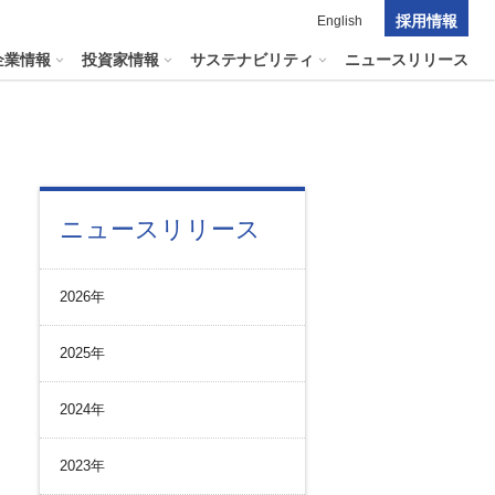
採用情報
English
企業情報
投資家情報
サステナビリティ
ニュースリリース
ポレート・ガバナンス
料室
パーク２４グループの
ニュースリリース
マテリアリティ
ナビリティへリンクします
短信
ポレート・ガバナンスの状況
マテリアリティ
会資料・動画
2026年
ク管理
サステナビリティに関する
証券報告書
中長期目標
ス
その他のサービス
2025年
統制
​
通信
プライアンスとインテグリティ
報告書・アニュアルレポート
2024年
コーポレート・ガバナンス
コーポレート・ガバナンスの状況
2023年
投資家の皆様へ