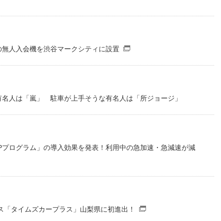
DFファイル）
の無人入会機を渋谷マークシティに設置
（別窓で開くファイル）
有名人は「嵐」 駐車が上手そうな有名人は「所ジョージ」
Pプログラム」の導入効果を発表！利用中の急加速・急減速が減
ビス「タイムズカープラス」山梨県に初進出！
（別窓で開くファイ