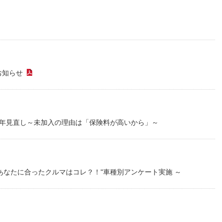
ファイル）
お知らせ
（PDFファイル）
毎年見直し～未加入の理由は「保険料が高いから」～
あなたに合ったクルマはコレ？！"車種別アンケート実施 ～