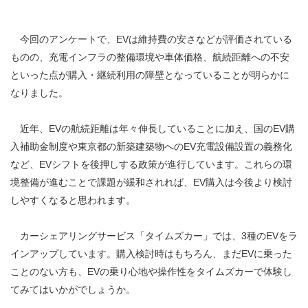
今回のアンケートで、EVは維持費の安さなどが評価されている
ものの、充電インフラの整備環境や車体価格、航続距離への不安
といった点が購入・継続利用の障壁となっていることが明らかに
なりました。
近年、EVの航続距離は年々伸長していることに加え、国のEV購
入補助金制度や東京都の新築建築物へのEV充電設備設置の義務化
など、EVシフトを後押しする政策が進行しています。これらの環
境整備が進むことで課題が緩和されれば、EV購入は今後より検討
しやすくなると思われます。
カーシェアリングサービス「タイムズカー」では、3種のEVをラ
インアップしています。購入検討時はもちろん、まだEVに乗った
ことのない方も、EVの乗り心地や操作性をタイムズカーで体験し
てみてはいかがでしょうか。