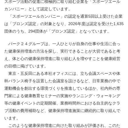
スポーツ活動の促進に積極的に取り組む企業を「スポーツエール
カンパニー」として認定しています。
「スポーツエールカンパニー」の認定を通算
5
回以上受けた企業
は「ブロンズ認定」の対象となり、
2026
年度は認定を受けた
1,635
団体のうち、
294
団体が「ブロンズ認定」となっています。
パーク２４グループは、一人ひとりが自身の仕事や生活に合っ
た健康保持増進の方法を探し、実行できることが大切であると考
え、体と心の健康保持増進に取り組む人を増やすことを健康経営
の目標に掲げています。
東京・五反田にある本社オフィスには、立ち会議スペースや体
幹バランス椅子を設置した会議室を設けるなど、日常業務の中で
運動機会を創出する環境づくりを推進しているほか、社内外の専
門家による健康教育セミナーの実施やランニング・ウォーキング
等の健康イベントの定期開催、業務時間外における自主的なクラ
ブ活動の費用補助など、健康保持増進施策に継続的に取り組んで
います。
このような健康保持増進に向けた取り組みが評価され、このた