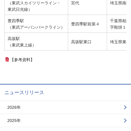
（東武スカイツリーライン・
宮代
埼玉県南埼
東武日光線）
豊四季駅
千葉県柏市
豊四季駅前第４
（東武アーバンパークライン）
字鞍掛１５
高坂駅
高坂駅東口
埼玉県東松
（東武東上線）
【参考資料】
（PDFファイル）
ニュースリリース
2026年
2025年