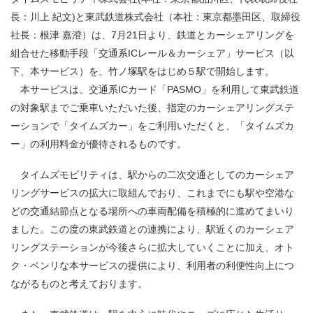
長：川上 紀文
)
と東武鉄道株式会社（本社：東京都墨田区、取締役
社長：根津 嘉澄）は、7月
21
日より、鉄道とカーシェアリングを
組合せた移動手段「交通系
IC
レール＆カーシェア」サービス（以
下、本サービス）を、竹ノ塚駅をはじめ５駅で開始します。
本サービスは、交通系
IC
カード「
PASMO
」を利用して東武鉄道
の対象駅までご乗車いただいた後、指定のカーシェアリングステ
ーションで「タイムズカー」をご利用いただくと、「タイムズカ
ー」の利用料金が優待されるものです。
タイムズモビリティは、駅からの二次交通としてのカーシェア
リングサービスの拡大に取組んでおり、これまでにも駅や空港な
どの交通結節点となる場所への車両配備を積極的に進めてまいり
ました。この度の東武鉄道との連携により、駅近くのカーシェア
リングステーションが今後さらに拡大していくことに加え、オト
ク・ベンリな本サービスの提供により、利用者の利便性向上につ
ながるものと考えております。