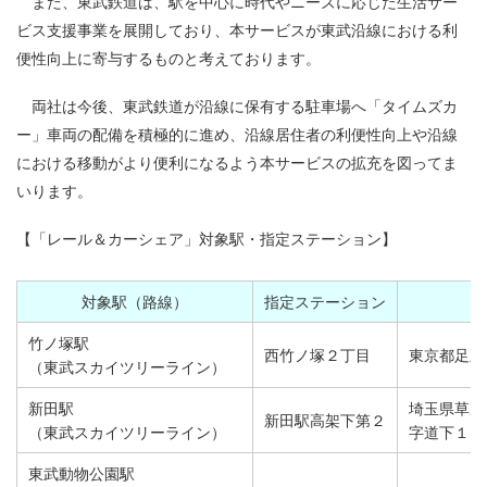
また、東武鉄道は、駅を中心に時代やニーズに応じた生活サー
ビス支援事業を展開しており、本サービスが東武沿線における利
便性向上に寄与するものと考えております。
両社は今後、東武鉄道が沿線に保有する駐車場へ「タイムズカ
ー」車両の配備を積極的に進め、沿線居住者の利便性向上や沿線
における移動がより便利になるよう本サービスの拡充を図ってま
いります。
【「レール＆カーシェア」対象駅・指定ステーション】
対象駅（路線）
指定ステーション
竹ノ塚駅
西竹ノ塚２丁目
東京都足立
（東武スカイツリーライン）
新田駅
埼玉県草加
新田駅高架下第２
（東武スカイツリーライン）
字道下１８
東武動物公園駅