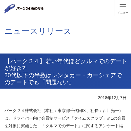
パーク２４
メニュー
ニュースリリース
【パーク２４】若い年代ほどクルマでのデート
が好き?!
30代以下の半数はレンタカー・カーシェアで
のデートでも「問題ない」
2018年12月7日
パーク２４株式会社（本社：東京都千代田区、社長：西川光一）
は、ドライバー向け会員制サービス「タイムズクラブ」※1の会員
を対象に実施した、「クルマでのデート」に関するアンケート結