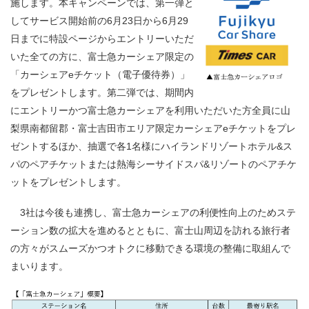
施します。
本キャンペーンでは、第一弾と
してサービス開始前の
6
月
23
日から
6
月
29
日までに特設ページからエントリーいただ
いた全ての方に、富士急カーシェア限定の
「カーシェア
e
チケット（電子優待券）」
をプレゼントします。第二弾では、期間内
にエントリーかつ富士急カーシェアを利用いただいた方全員に山
梨県南都留郡・富士吉田市エリア限定カーシェア
e
チケットをプレ
ゼントするほか、抽選で各
1
名様にハイランドリゾートホテル
&
ス
パのペアチケットまたは熱海シーサイドスパ
&
リゾートのペアチケ
ットをプレゼントします。
3社は今後も連携し、富士急カーシェアの利便性向上のためステ
ーション数の拡大を進めるとともに、富士山周辺を訪れる旅行者
の方々がスムーズかつオトクに移動できる環境の整備に取組んで
まいります。