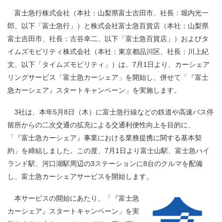
富士急行株式会社（本社：山梨県富士吉田市、社長：堀内光一
郎、以下「富士急行」）と株式会社富士急百貨店（本社：山梨県
富士吉田市、社長：古谷幸二、以下「富士急百貨店」）およびタ
イムズモビリティ株式会社（本社：東京都品川区、社長：川上紀
文、以下「タイムズモビリティ」）は、
7
月
1
日より、カーシェア
リングサービス「富士急カーシェア」を開始し、併せて「『富士
急カーシェア』スタートキャンペーン」を実施します。
3社は、本年5月
8
日（木）に富士急行線などの鉄道や高速バス停
留所からの二次交通の拡充による交通利便性向上を目的に、
「『富士急カーシェア』事業における業務提携に関する基本契
約」を締結しました。この度、7月
1
日より富士山駅、富士急ハイ
ランド駅、河口湖駅周辺の
3
ステーションに
8
台のクルマを配備
し、富士急カーシェアサービスを開始します。
本サービスの開始にあたり、「『富士急
カーシェア』スタートキャンペーン」を実