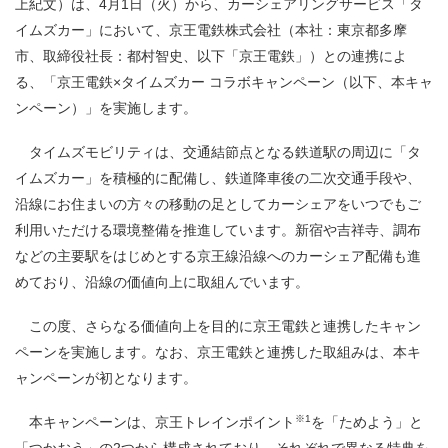
上紀文）は、4月1日（火）から、カーシェアリングサービス「タ
イムズカー」において、京王電鉄株式会社（本社：東京都多摩
市、取締役社長：都村智史、以下「京王電鉄」）との連携によ
る、「京王電鉄×タイムズカー コラボキャンペーン（以下、本キャ
ンペーン）」を実施します。
タイムズモビリティは、交通結節点となる鉄道駅の周辺に「タ
イムズカー」を積極的に配備し、鉄道降車後の二次交通手段や、
沿線にお住まいの方々の移動の足としてカーシェアをいつでもご
利用いただける環境整備を推進しています。新宿や吉祥寺、調布
などの主要駅をはじめとする京王線沿線へのカーシェア配備も進
めており、沿線の価値向上に取組んでいます。
この度、さらなる価値向上を目的に京王電鉄と連携したキャン
ペーンを実施します。なお、京王電鉄と連携した取組みは、本キ
ャンペーンが初となります。
※
1
本キャンペーンは、京王トレインポイント
を「ためよう」と