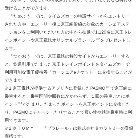
「つかおう」の2つから構成されており、それぞれで異なる特典を
受けることができます。
「ためよう」では、タイムズカーの特設サイトからエントリー
された方や、エントリー後に京王線沿線の対象のカーシェアステ
ーションをご利用いただいた方の中から抽選で
1,120
名に京王トレ
※
2
インポイントや京王電鉄オリジナルプラレール
をプレゼントし
ます。
「つかおう」では、京王電鉄の特設サイトからエントリーする
と、鉄道利用でたまった京王トレインポイントをタイムズカーで
利用可能な電子優待券「カーシェア
e
チケット」に交換することが
できます。
※3
※
1
京王電鉄が提供するアプリ内に登録したPASMO
で京王線に
乗車すると、乗車区間や回数にかかわらず、１回の乗車ごとにポ
※
4
イント
がたまり、たまったポイントを京王ポイントに交換した
り、PASMOにチャージしたりすることで買い物や鉄道乗車時に利
用できます。
※2 © ＴＯＭＹ 「プラレール」は株式会社タカラトミーの登録
商標です。