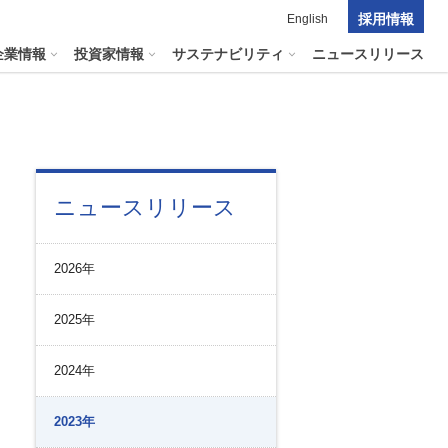
採用情報
English
企業情報
投資家情報
サステナビリティ
ニュースリリース
ポレート・ガバナンス
料室
パーク２４グループの
ニュースリリース
マテリアリティ
ナビリティへリンクします
短信
ポレート・ガバナンスの状況
マテリアリティ
会資料・動画
2026年
ク管理
サステナビリティに関する
証券報告書
中長期目標
ス
その他のサービス
2025年
統制
​
通信
プライアンスとインテグリティ
報告書・アニュアルレポート
2024年
コーポレート・ガバナンス
コーポレート・ガバナンスの状況
2023年
投資家の皆様へ