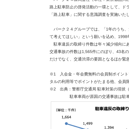
環境負荷低減への貢献
路上駐車防止の啓発活動の一環として、ド
株価情報
株主構成
資源の有効利用
「路上駐車」に関する意識調査を実施いた
株式概要
株主総会
気候変動への取り組み
パーク２４グループでは、「1年のうち、
（TCFD）
て考えてほしい」という願いを込め、199
統
駐車違反の取締り件数は年々減少傾向にあり
編集方針
（PDFファイル）
交通事故の件数は1,565件にのぼり、43
だけでなく、交通渋滞の要因となるほか緊
※1 入会金・年会費無料の会員制ポイン
タルの利用等でポイントがたまる他、会員限定
※2 出典：警察庁交通局 駐車対策の現状（
駐車車両が原因の交通事故は駐車車両