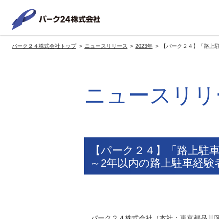
パーク２
パーク２４株式会社トップ
ニュースリリース
2023年
【パーク２４】「路上駐
サービス紹介
企業情報
投資家情報
サステナビリティ
トップへ
トップへ
トップへ
トッ
ニュースリリ
グループの方針・展開
経営方針
トップコミットメント
サ
社長メッセージ
社長メッセージ
社長メッセージ
※企業情報へリンクします
グループ理念・スローガン
基本方針・戦略
サステナビリティ委員会
委員長メッセージ
展開ブランド
中期経営計画
（PDFファイル）
【パーク２４】「路上駐
駐車場サービス
モ
～2年以内の路上駐車経験
事業拠点
事業等のリスク
コーポレート・ガバナンス
※サステナ
環境
社
ます
社会全体のCO2削減への貢献
株式情報
パーク２４株式会社（本社：東京都品川区