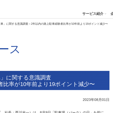
４株式会社
サービス紹介
車」に関する意識調査～2年以内の路上駐車経験者比率が10年前より19ポイント減少〜
プへ
ース
ステナビリティの推進
会社案内
財務・業績
コー
IR資
※サステ
パーク２４グループと
会社概要
月次業績状況
サステナビリティの浸透
グループ本社ビル紹介
決算
サステナビリティ
コー
役員一覧
業績ハイライト
ステークホルダーとの対話
CMギャラリー
説明
パーク２４グループの各種方針
リス
パーク２４グループ一覧
財務状況
サステナビリティ関連データ
スポーツ活動
有価
車」に関する意識調査
ビリティサービス
会員サービス
決済サービ
サステナビリティ推進体制
内部
者比率が10年前より19ポイント減少〜
沿革
キャッシュ・フローの状況
イニシアチブへの参画・社外からの評価
一般事業主行動計画
株主
コン
セグメント別売上高・営業利益
統合
ビリティへリンクし
会
2023年08月01日
人権への取り組み
事業継続マネジメントシステム
個人
、社長：西川光一）は、8月9日「駐車場（パーク）の日」を前に、