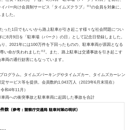
人材戦略
お客様への責任
※1
ライバー向け会員制サービス「タイムズクラブ」
の会員を対象に、
配当情報
発行体格付
電子公告
パー
人的資本価値の最大化に向け
責任ある調達
しました。
た取り組み
株主優待
株式手続
定款・株式取扱
パー
地域コミュニティへの貢献
規則
たった1日でもいいから路上駐車が引き起こす様々な社会問題につい
健康経営の推進
市場
8年に8月9日を「駐車場（パーク）の日」として記念日登録しました。
合報告書
※投資家情報へリンクします
、2021年には100万件を下回ったものの、駐車車両が原因となる
※2
名の尊い命が失われました
。また、路上駐車は交通事故を引き起こす
急車両の通行妨害にもなっています。
トプログラム。タイムズパーキングやタイムズカー、タイムズカーレン
サービス等を提供。会員数約1,043万人（2023年6月末現在）
令和4年11月）
への衝突事故と駐車車両に起因した事故を合計