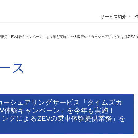
４株式会社
サービス紹介
限定「EV体験キャンペーン」を今年も実施！ 〜大阪府の「カーシェアリングによるZEV
プへ
ステナビリティの推進
会社案内
財務・業績
コー
IR資
ース
※サステ
パーク２４グループと
会社概要
月次業績状況
サステナビリティの浸透
グループ本社ビル紹介
決算
サステナビリティ
コー
役員一覧
業績ハイライト
ステークホルダーとの対話
CMギャラリー
説明
パーク２４グループの各種方針
リス
パーク２４グループ一覧
財務状況
サステナビリティ関連データ
スポーツ活動
有価
ビリティサービス
会員サービス
決済サービ
サステナビリティ推進体制
内部
カーシェアリングサービス「タイムズカ
沿革
キャッシュ・フローの状況
イニシアチブへの参画・社外からの評価
一般事業主行動計画
株主
EV体験キャンペーン」を今年も実施！
コン
セグメント別売上高・営業利益
統合
ビリティへリンクし
ングによるZEVの乗車体験提供業務」を
会
人権への取り組み
事業継続マネジメントシステム
個人