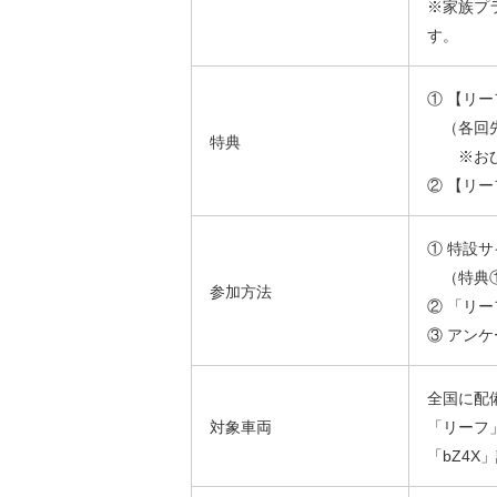
※家族プ
す。
① 【リー
（各回先着
特典
※おひと
② 【リー
① 特設
（特典①
参加方法
② 「リ
③ アン
全国に配備
対象車両
「リーフ
「bZ4X