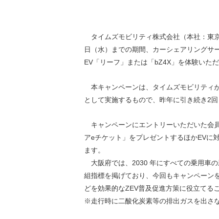
環境負荷低減への貢献
株価情報
株主構成
資源の有効利用
株式概要
株主総会
タイムズモビリティ株式会社（本社：東京都品
気候変動への取り組み
日（水）までの期間、カーシェアリングサ
（TCFD）
EV「リーフ」または「bZ4X」を体験いた
統
編集方針
（PDFファイル）
本キャンペーンは、タイムズモビリティが
として実施するもので、昨年に引き続き2回
キャンペーンにエントリーいただいた会員
ア
e
チケット」をプレゼントするほか
EV
に
ます
。
大阪府では、2030 年にすべての乗用車
組指標を掲げており、今回もキャンペーン
どを効果的な
ZEV
普及促進方策に役立てる
※
走行時に二酸化炭素等の排出ガスを出さ