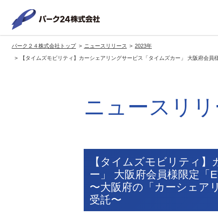
パーク２
パーク２４株式会社トップ
ニュースリリース
2023年
サービス紹介
企業情報
投資家情報
サステナビリティ
【タイムズモビリティ】カーシェアリングサービス「タイムズカー」 大阪府会員様
トップへ
トップへ
トップへ
トッ
グループの方針・展開
経営方針
トップコミットメント
サ
ニュースリリ
社長メッセージ
社長メッセージ
社長メッセージ
※企業情報へリンクします
グループ理念・スローガン
基本方針・戦略
サステナビリティ委員会
委員長メッセージ
展開ブランド
中期経営計画
（PDFファイル）
駐車場サービス
モ
【タイムズモビリティ】
事業拠点
事業等のリスク
ー」 大阪府会員様限定「
コーポレート・ガバナンス
※サステナ
〜大阪府の「カーシェアリ
環境
社
ます
受託〜
社会全体のCO2削減への貢献
株式情報