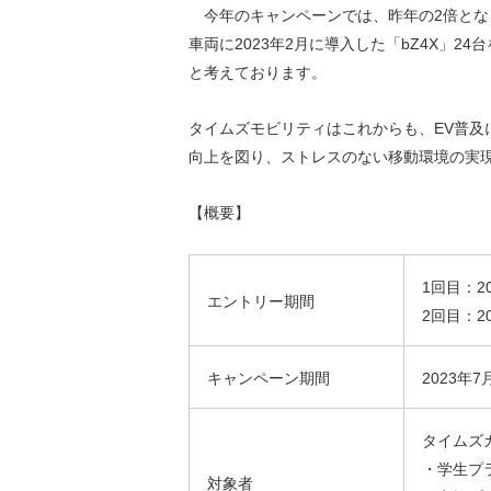
今年のキャンペーンでは、
昨年の
2
倍とな
車両に
2
023年2月に導入した「
bZ4X
」
24
台
と
考えて
おります。
タイムズモビリティはこれからも、
EV
普及
向上を図り、ストレスのない移動環境の実
【概要】
1回目：2
エントリー期間
2回目：2
キャンペーン期間
2023年
タイムズ
・学生プ
対象者