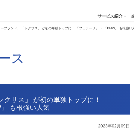
４株式会社
サービス紹介
ーブランド、 「レクサス」 が初の単独トップに！ 「フェラーリ」 ・ 「BMW」 も根強い
プへ
ース
ステナビリティの推進
会社案内
財務・業績
コー
IR資
※サステ
パーク２４グループと
会社概要
月次業績状況
サステナビリティの浸透
グループ本社ビル紹介
決算
サステナビリティ
コー
役員一覧
業績ハイライト
ステークホルダーとの対話
CMギャラリー
説明
パーク２４グループの各種方針
リス
パーク２４グループ一覧
財務状況
サステナビリティ関連データ
スポーツ活動
有価
ビリティサービス
会員サービス
決済サービ
サステナビリティ推進体制
内部
レクサス」 が初の単独トップに！
沿革
キャッシュ・フローの状況
イニシアチブへの参画・社外からの評価
一般事業主行動計画
株主
W」 も根強い人気
コン
セグメント別売上高・営業利益
統合
ビリティへリンクし
会
人権への取り組み
事業継続マネジメントシステム
2023年02月09日
個人