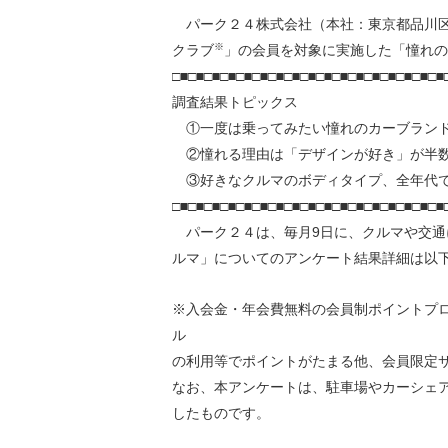
環境負荷低減への貢献
パーク２４株式会社（本社：東京都品川区
株価情報
株主構成
資源の有効利用
※
クラブ
」の会員を対象に実施した「憧れの
株式概要
株主総会
気候変動への取り組み
□■□■□■□■□■□■□■□■□■□■□■□■□■□■□■□■□■
（TCFD）
調査結果トピックス
①一度は乗ってみたい憧れのカーブランド
統
②憧れる理由は「デザインが好き」が半
編集方針
（PDFファイル）
③好きなクルマのボディタイプ、全年代で「S
□■□■□■□■□■□■□■□■□■□■□■□■□■□■□■□■□■
パーク２４は、毎月9日に、クルマや交通
ルマ」についてのアンケート結果詳細は以
※入会金・年会費無料の会員制ポイントプ
ル
の利用等でポイントがたまる他、会員限定サー
なお、本アンケートは、駐車場やカーシェ
したものです。