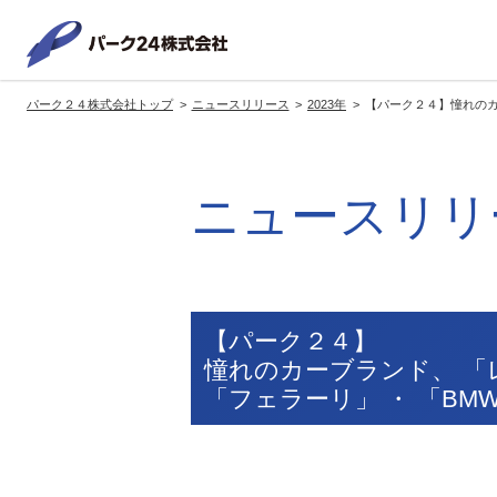
パーク２
パーク２４株式会社トップ
ニュースリリース
2023年
【パーク２４】憧れのカ
サービス紹介
企業情報
投資家情報
サステナビリティ
トップへ
トップへ
トップへ
トッ
ニュースリリ
グループの方針・展開
経営方針
トップコミットメント
サ
社長メッセージ
社長メッセージ
社長メッセージ
※企業情報へリンクします
グループ理念・スローガン
基本方針・戦略
サステナビリティ委員会
委員長メッセージ
展開ブランド
中期経営計画
（PDFファイル）
【パーク２４】
駐車場サービス
モ
憧れのカーブランド、 「
事業拠点
事業等のリスク
「フェラーリ」 ・ 「BM
コーポレート・ガバナンス
※サステナ
環境
社
ます
社会全体のCO2削減への貢献
株式情報