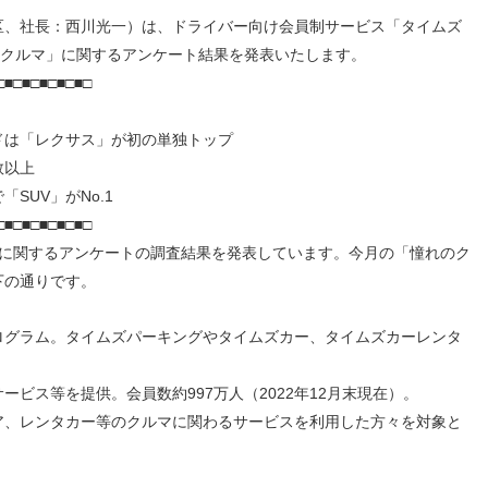
人材戦略
お客様への責任
、社長：西川光一）は、ドライバー向け会員制サービス「タイムズ
配当情報
発行体格付
電子公告
パー
人的資本価値の最大化に向け
責任ある調達
クルマ」に関するアンケート結果を発表いたします。
た取り組み
株主優待
株式手続
定款・株式取扱
パー
地域コミュニティへの貢献
□■□■□■□■□■□
規則
健康経営の推進
市場
は「レクサス」が初の単独トップ
合報告書
※投資家情報へリンクします
数以上
UV」がNo.1
□■□■□■□■□■□
に関するアンケートの調査結果を発表しています。今月の「憧れのク
下の通りです。
ログラム。タイムズパーキングやタイムズカー、タイムズカーレンタ
ビス等を提供。会員数約997万人（2022年12月末現在）。
ア、レンタカー等のクルマに関わるサービスを利用した方々を対象と