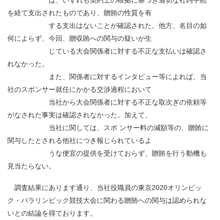
は、いずれも契約上の根拠に基づき適切な社内手続
を経て支出されたものであり、贈賄の性質を有
する支出はないことが確認された。他方、名目の如
何によらず、今回、贈収賄への関与の疑いが生
じている大会関係者に対する不正な支払いは確認さ
れなかった。
また、関係者に対するインタビュー等によれば、当
社のスポンサー就任にかかる交渉過程において
当社から大会関係者に対する不正な取次ぎの依頼等
がなされた事実は確認されなかった。加えて、
当社に関しては、スポ ンサー料の減額等の、贈賄に
関与したとされる他社につき報じられているよ
うな便宜の提供を受けておらず、贈賄を行う動機も
見当たらない。
調査結果にあります通り、当社役職員の東京
2020
オリンピッ
ク・パラリンピック競技大会に関わる贈賄への関与は認められな
いとの結論を得ております。