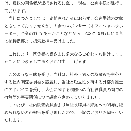
は、複数の関係者が逮捕されるに至り、現在、公判手続が進行し
ております。
当社につきましては、逮捕された者はおらず、公判手続の対象
ともなっておりませんが、大会のスポンサー（オフィシャルサポ
ーター）企業の
1
社であったことなどから、
2022
年
9
月
7
日に東京
地検特捜部より捜索差押を受けました。
これにより、関係者の皆さまに多大なるご心配をお掛けしまし
たことにつきまして深くお詫び申し上げます。
このような事態を受け、当社は、社外・独立の取締役を中心と
する社内調査委員会を設置し、当社と独立性を有する外部弁護士
のアドバイスを受け、大会に関する贈賄への当社役職員の関与の
有無等の事実関係につき調査を進めてまいりました。
このたび、社内調査委員会より当社役職員の贈賄への関与は認
められないとの報告を受けましたので、下記のとおりお知らせい
たします。