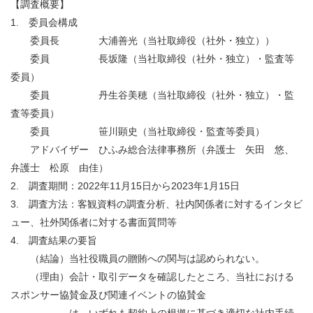
【調査概要】
1. 委員会構成
委員長
大浦善光（当社取締役（社外・独立））
委員
長坂隆（当社取締役（社外・独立）・監査等
委員）
委員 丹生谷美穂（当社取締役（社外・独立）・監
査等委員）
委員
笹川顕史（当社取締役・監査等委員）
アドバイザー ひふみ総合法律事務所（弁護士 矢田 悠、
弁護士 松原 由佳）
2. 調査期間：
2022
年
11
月
15
日から
2023
年
1
月
15
日
3. 調査方法：客観資料の調査分析、社内関係者に対するインタビ
ュー、社外関係者に対する書面質問等
4. 調査結果の要旨
（結論）当社役職員の贈賄への関与は認められない。
（理由）会計・取引データを確認したところ、当社における
スポンサー協賛金及び関連イベントの協賛金