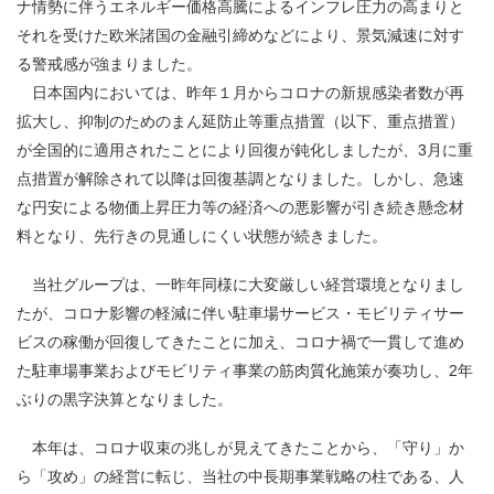
ナ情勢に伴うエネルギー価格高騰によるインフレ圧力の高まりと
それを受けた欧米諸国の金融引締めなどにより、景気減速に対す
る警戒感が強まりました。
日本国内においては、昨年１月からコロナの新規感染者数が再
拡大し、抑制のためのまん延防止等重点措置（以下、重点措置）
が全国的に適用されたことにより回復が鈍化しましたが、
3
月に重
点措置が解除されて以降は回復基調となりました。しかし、急速
な円安による物価上昇圧力等の経済への悪影響が引き続き懸念材
料となり、先行きの見通しにくい状態が続きました。
当社グループは、一昨年同様に大変厳しい経営環境となりまし
たが、コロナ影響の軽減に伴い駐車場サービス・モビリティサー
ビスの稼働が回復してきたことに加え、コロナ禍で一貫して進め
た駐車場事業およびモビリティ事業の筋肉質化施策が奏功し、2年
ぶりの黒字決算となりました。
本年は、コロナ収束の兆しが見えてきたことから、「守り」か
ら「攻め」の経営に転じ、当社の中長期事業戦略の柱である、人