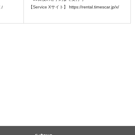
【Service Xサイト】
https://rental.timescar.jp/x/
/