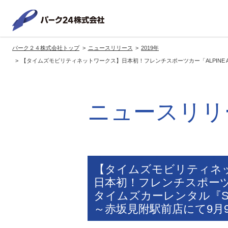
パーク２
パーク２４株式会社トップ
ニュースリリース
2019年
サービス紹介
企業情報
投資家情報
サステナビリティ
【タイムズモビリティネットワークス】日本初！フレンチスポーツカー「ALPINE A
トップへ
トップへ
トップへ
トッ
グループの方針・展開
経営方針
トップコミットメント
サ
ニュースリリ
社長メッセージ
社長メッセージ
社長メッセージ
※企業情報へリンクします
グループ理念・スローガン
基本方針・戦略
サステナビリティ委員会
委員長メッセージ
展開ブランド
中期経営計画
（PDFファイル）
駐車場サービス
モ
【タイムズモビリティネ
事業拠点
事業等のリスク
日本初！フレンチスポーツカ
コーポレート・ガバナンス
※サステナ
タイムズカーレンタル『Se
環境
社
ます
～赤坂見附駅前店にて9月
社会全体のCO2削減への貢献
株式情報