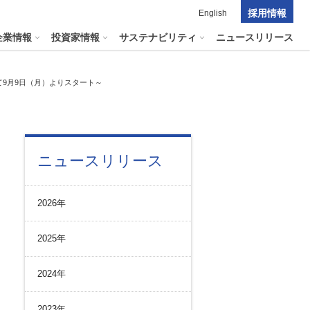
採用情報
English
企業情報
投資家情報
サステナビリティ
ニュースリリース
て9月9日（月）よりスタート～
ポレート・ガバナンス
料室
パーク２４グループの
マテリアリティ
ナビリティへリンクします
短信
ニュースリリース
ポレート・ガバナンスの状況
マテリアリティ
会資料・動画
ク管理
サステナビリティに関する
2026年
証券報告書
中長期目標
ス
その他のサービス
統制
​
通信
2025年
プライアンスとインテグリティ
報告書・アニュアルレポート
コーポレート・ガバナンス
2024年
コーポレート・ガバナンスの状況
投資家の皆様へ
2023年