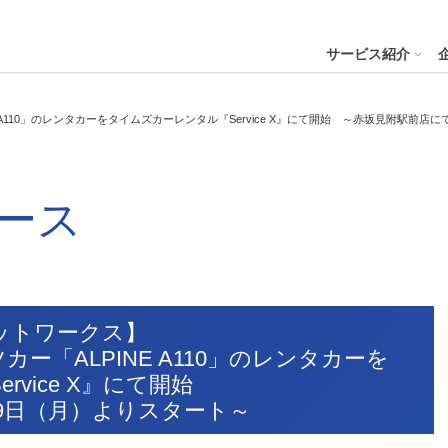
４株式会社
サービス紹介
110」のレンタカーをタイムズカーレンタル『Service X』にて開始 ～赤坂見附駅前店に
プへ
ステナビリティの推進
会社案内
財務・業績
コー
IR資
ース
※サステ
パーク２４グループと
会社概要
月次業績状況
サステナビリティの浸透
グループ本社ビル紹介
決算
サステナビリティ
コー
役員一覧
業績ハイライト
ステークホルダーとの対話
CMギャラリー
説明
パーク２４グループの各種方針
リス
パーク２４グループ一覧
財務状況
サステナビリティ関連データ
スポーツ活動
有価
ビリティサービス
会員サービス
決済サービ
サステナビリティ推進体制
内部
ットワークス】
沿革
キャッシュ・フローの状況
イニシアチブへの参画・社外からの評価
一般事業主行動計画
株主
ー「ALPINE A110」のレンタカーを
コン
セグメント別売上高・営業利益
統合
ビリティへリンクし
rvice X』にて開始
会
9日（月）よりスタート～
人権への取り組み
事業継続マネジメントシステム
個人