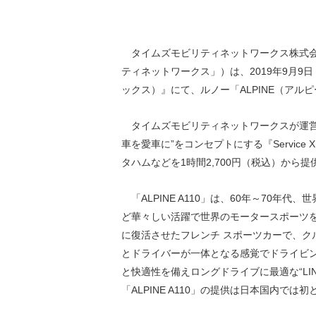
環境負荷低減への貢献
株価情報
株主構成
資源の有効利用
株式概要
株主総会
タイムズモビリティネットワークス株式会
気候変動への取り組み
ティネットワークス」）は、2019年9月9日
（TCFD）
ックス）』にて、ルノー「ALPINE（アル
統
編集方針
（PDFファイル）
タイムズモビリティネットワークスが運営
車を愛車に”をコンセプトにする『Servi
タハムなどを1時間2,700円（税込）から
「ALPINE A110」は、60年～70年
ど華々しい活躍で世界のモータースポーツを
に復活させたフレンチ スポーツカーで、
とドライバーが一体となる感覚でドライビン
と快適性を備えロングドライブに最適な“LI
「ALPINE A110」の提供は日本国内では