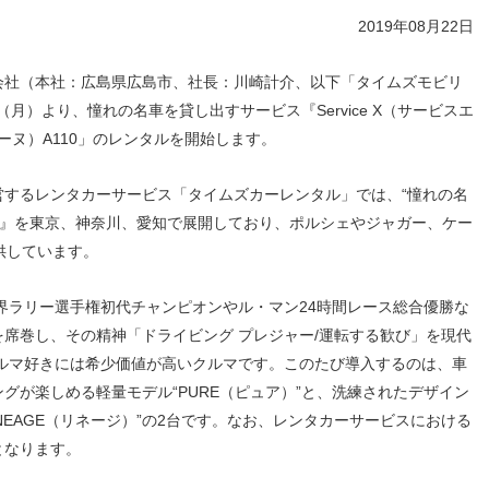
人材戦略
お客様への責任
2019年08月22日
配当情報
発行体格付
電子公告
パー
人的資本価値の最大化に向け
責任ある調達
た取り組み
株主優待
株式手続
定款・株式取扱
パー
社（本社：広島県広島市、社長：川崎計介、以下「タイムズモビリ
地域コミュニティへの貢献
規則
（月）より、憧れの名車を貸し出すサービス『Service X（サービスエ
健康経営の推進
市場
ピーヌ）A110」のレンタルを開始します。
合報告書
※投資家情報へリンクします
するレンタカーサービス「タイムズカーレンタル」では、“憧れの名
ce X』を東京、神奈川、愛知で展開しており、ポルシェやジャガー、ケー
提供しています。
代、世界ラリー選手権初代チャンピオンやル・マン24時間レース総合優勝な
席巻し、その精神「ドライビング プレジャー/運転する歓び」を現代
クルマ好きには希少価値が高いクルマです。このたび導入するのは、車
グが楽しめる軽量モデル“PURE（ピュア）”と、洗練されたデザイン
NEAGE（リネージ）”の2台です。なお、レンタカーサービスにおける
初となります。