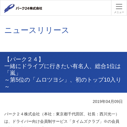
パーク２４
メニュー
ニュースリリース
【パーク２４】
一緒にドライブに行きたい有名人、総合1位は
「嵐」
～第5位の「ムロツヨシ」、初のトップ10入り
～
2019年04月09日
パーク２４株式会社（本社：東京都千代田区、社長：西川光一）
は、ドライバー向け会員制サービス「タイムズクラブ」※の会員