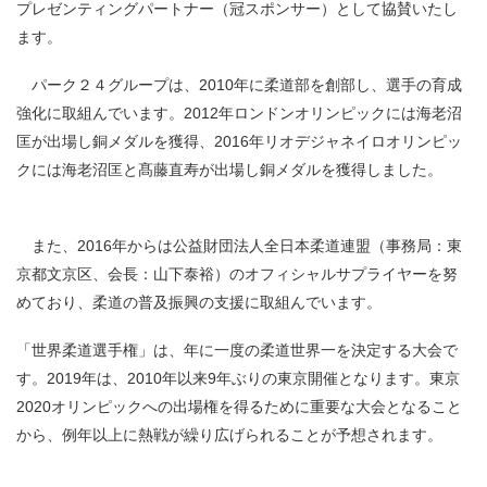
プレゼンティングパートナー（冠スポンサー）として協賛いたし
ます。
パーク２４グループは、2010年に柔道部を創部し、選手の育成
強化に取組んでいます。2012年ロンドンオリンピックには海老沼
匡が出場し銅メダルを獲得、2016年リオデジャネイロオリンピッ
クには海老沼匡と髙藤直寿が出場し銅メダルを獲得しました。
また、2016年からは公益財団法人全日本柔道連盟（事務局：東
京都文京区、会長：山下泰裕）のオフィシャルサプライヤーを努
めており、柔道の普及振興の支援に取組んでいます。
「世界柔道選手権」は、年に一度の柔道世界一を決定する大会で
す。2019年は、2010年以来9年ぶりの東京開催となります。東京
2020オリンピックへの出場権を得るために重要な大会となること
から、例年以上に熱戦が繰り広げられることが予想されます。