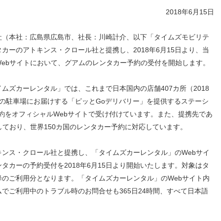
人材戦略
お客様への責任
2018年6月15日
配当情報
発行体格付
電子公告
パー
人的資本価値の最大化に向け
責任ある調達
た取り組み
株主優待
株式手続
定款・株式取扱
パー
社（本社：広島県広島市、社長：川崎計介、以下「タイムズモビリテ
地域コミュニティへの貢献
規則
カーのアトキンス・クロール社と提携し、2018年6月15日より、当
健康経営の推進
市場
ebサイトにおいて、グアムのレンタカー予約の受付を開始します。
合報告書
※投資家情報へリンクします
ズカーレンタル」では、これまで日本国内の店舗407カ所（2018
の駐車場にお届けする「ピッとGoデリバリー」を提供するステーシ
のご予約をオフィシャルWebサイトで受け付けています。また、提携先であ
しており、世界150カ国のレンタカー予約に対応しています。
ンス・クロール社と提携し、「タイムズカーレンタル」のWebサイ
タカーの予約受付を2018年6月15日より開始いたします。対象はタ
以降のご利用分となります。「タイムズカーレンタル」のWebサイト内
でご利用中のトラブル時のお問合せも365日24時間、すべて日本語