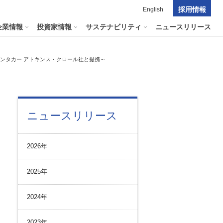
採用情報
English
企業情報
投資家情報
サステナビリティ
ニュースリリース
ンタカー アトキンス・クロール社と提携～
ポレート・ガバナンス
料室
パーク２４グループの
マテリアリティ
ナビリティへリンクします
短信
ニュースリリース
ポレート・ガバナンスの状況
マテリアリティ
会資料・動画
ク管理
サステナビリティに関する
2026年
証券報告書
中長期目標
ス
その他のサービス
統制
​
通信
2025年
プライアンスとインテグリティ
報告書・アニュアルレポート
コーポレート・ガバナンス
2024年
コーポレート・ガバナンスの状況
投資家の皆様へ
2023年