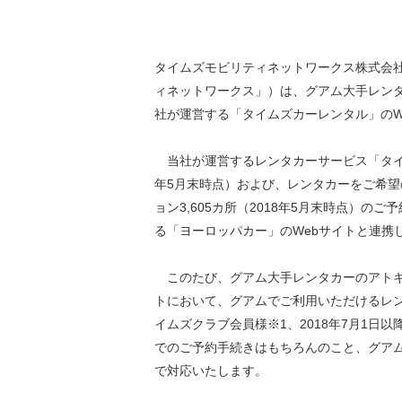
環境負荷低減への貢献
株価情報
株主構成
資源の有効利用
株式概要
株主総会
タイムズモビリティネットワークス株式会
気候変動への取り組み
ィネットワークス」）は、グアム大手レンタ
（TCFD）
社が運営する「タイムズカーレンタル」のW
統
編集方針
（PDFファイル）
当社が運営するレンタカーサービス「タイム
年5月末時点）および、レンタカーをご希望
ョン3,605カ所（2018年5月末時点）
る「ヨーロッパカー」のWebサイトと連携
このたび、グアム大手レンタカーのアトキ
トにおいて、グアムでご利用いただけるレン
イムズクラブ会員様※1、2018年7月1日
でのご予約手続きはもちろんのこと、グアム
で対応いたします。