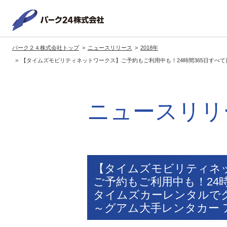
パーク２
パーク２４株式会社トップ
ニュースリリース
2018年
サービス紹介
企業情報
投資家情報
サステナビリティ
【タイムズモビリティネットワークス】ご予約もご利用中も！24時間365日すべ
トップへ
トップへ
トップへ
トッ
グループの方針・展開
経営方針
トップコミットメント
サ
ニュースリリ
社長メッセージ
社長メッセージ
社長メッセージ
※企業情報へリンクします
グループ理念・スローガン
基本方針・戦略
サステナビリティ委員会
委員長メッセージ
展開ブランド
中期経営計画
（PDFファイル）
駐車場サービス
モ
【タイムズモビリティネ
事業拠点
事業等のリスク
ご予約もご利用中も！24
コーポレート・ガバナンス
※サステナ
タイムズカーレンタルで
環境
社
ます
～グアム大手レンタカー 
社会全体のCO2削減への貢献
株式情報