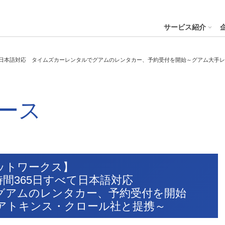
４株式会社
サービス紹介
て日本語対応 タイムズカーレンタルでグアムのレンタカー、予約受付を開始～グアム大手レ
プへ
ステナビリティの推進
会社案内
財務・業績
コー
IR資
ース
※サステ
パーク２４グループと
会社概要
月次業績状況
サステナビリティの浸透
グループ本社ビル紹介
決算
サステナビリティ
コー
役員一覧
業績ハイライト
ステークホルダーとの対話
CMギャラリー
説明
パーク２４グループの各種方針
リス
パーク２４グループ一覧
財務状況
サステナビリティ関連データ
スポーツ活動
有価
ビリティサービス
会員サービス
決済サービ
サステナビリティ推進体制
内部
ットワークス】
沿革
キャッシュ・フローの状況
イニシアチブへの参画・社外からの評価
一般事業主行動計画
株主
時間365日すべて日本語対応
コン
セグメント別売上高・営業利益
統合
ビリティへリンクし
グアムのレンタカー、予約受付を開始
会
アトキンス・クロール社と提携～
人権への取り組み
事業継続マネジメントシステム
個人