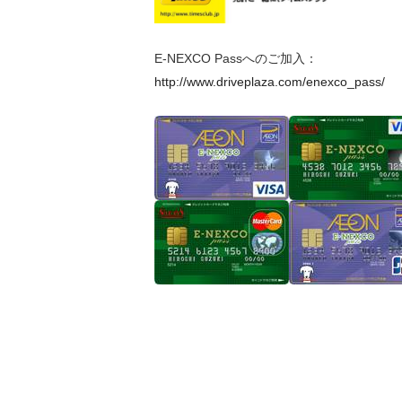
E-NEXCO Passへのご加入：
http://www.driveplaza.com/enexco_pass/