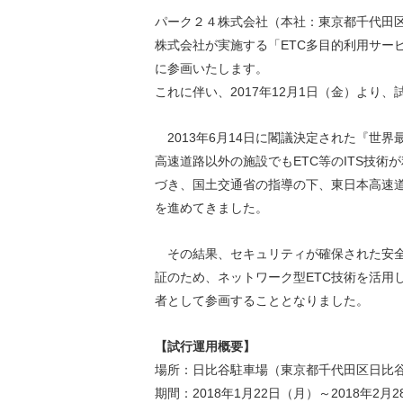
環境負荷低減への貢献
パーク２４株式会社（本社：東京都千代田区
株価情報
株主構成
資源の有効利用
株式会社が実施する「ETC多目的利用サー
株式概要
株主総会
気候変動への取り組み
に参画いたします。
（TCFD）
これに伴い、2017年12月1日（金）より
統
2013年6月14日に閣議決定された『世
編集方針
（PDFファイル）
高速道路以外の施設でもETC等のITS技
づき、国土交通省の指導の下、東日本高速道
を進めてきました。
その結果、セキュリティが確保された安全
証のため、ネットワーク型ETC技術を活用
者として参画することとなりました。
【試行運用概要】
場所：日比谷駐車場（東京都千代田区日比谷
期間：2018年1月22日（月）～2018年2