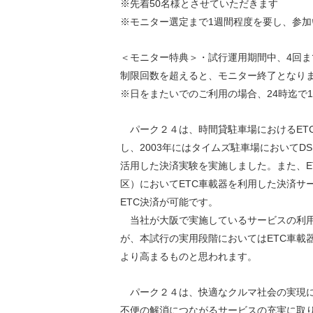
※先着50名様とさせていただきます
※モニター選定まで1週間程度を要し、参
＜モニター特典＞・試行運用期間中、4回
制限回数を超えると、モニター終了となり
※日をまたいでのご利用の場合、24時迄で1
パーク２４は、時間貸駐車場におけるET
し、2003年にはタイムズ駐車場においてDSRC（狭域
活用した決済実験を実施しました。また、ET
区）においてETC車載器を利用した決済サ
ETC決済が可能です。
当社が大阪で実施しているサービスの利用
が、本試行の実用段階においてはETC車載
より高まるものと思われます。
パーク２４は、快適なクルマ社会の実現に
不便の解消につながるサービスの充実に取