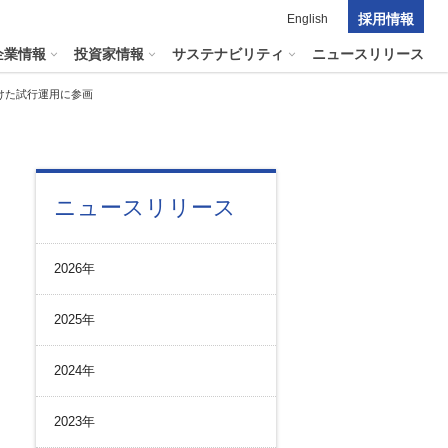
採用情報
English
企業情報
投資家情報
サステナビリティ
ニュースリリース
けた試行運用に参画
ポレート・ガバナンス
料室
パーク２４グループの
ニュースリリース
マテリアリティ
ナビリティへリンクします
短信
ポレート・ガバナンスの状況
マテリアリティ
会資料・動画
2026年
ク管理
サステナビリティに関する
証券報告書
中長期目標
ス
その他のサービス
2025年
統制
​
通信
プライアンスとインテグリティ
報告書・アニュアルレポート
2024年
コーポレート・ガバナンス
コーポレート・ガバナンスの状況
2023年
投資家の皆様へ