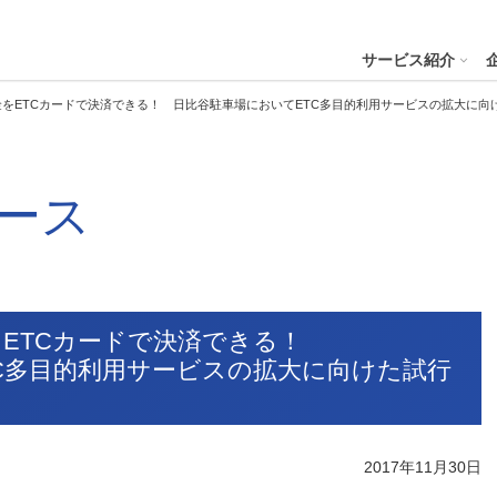
４株式会社
サービス紹介
をETCカードで決済できる！ 日比谷駐車場においてETC多目的利用サービスの拡大に向
プへ
ース
ステナビリティの推進
会社案内
財務・業績
コー
IR資
※サステ
パーク２４グループと
会社概要
月次業績状況
サステナビリティの浸透
グループ本社ビル紹介
決算
サステナビリティ
コー
役員一覧
業績ハイライト
ステークホルダーとの対話
CMギャラリー
説明
パーク２４グループの各種方針
リス
パーク２４グループ一覧
財務状況
サステナビリティ関連データ
スポーツ活動
有価
をETCカードで決済できる！
ビリティサービス
会員サービス
決済サービ
サステナビリティ推進体制
内部
C多目的利用サービスの拡大に向けた試行
沿革
キャッシュ・フローの状況
イニシアチブへの参画・社外からの評価
一般事業主行動計画
株主
コン
セグメント別売上高・営業利益
統合
ビリティへリンクし
会
人権への取り組み
事業継続マネジメントシステム
2017年11月30日
個人