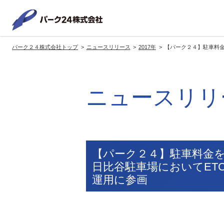
パーク２
パーク２４株式会社トップ
ニュースリリース
2017年
【パーク２４】駐車料金
サービス紹介
企業情報
投資家情報
サステナビリティ
トップへ
トップへ
トップへ
トッ
ニュースリリ
グループの方針・展開
経営方針
トップコミットメント
サ
社長メッセージ
社長メッセージ
社長メッセージ
※企業情報へリンクします
グループ理念・スローガン
基本方針・戦略
サステナビリティ委員会
委員長メッセージ
展開ブランド
中期経営計画
（PDFファイル）
【パーク２４】駐車料金
駐車場サービス
モ
日比谷駐車場においてET
事業拠点
事業等のリスク
運用に参画
コーポレート・ガバナンス
※サステナ
環境
社
ます
社会全体のCO2削減への貢献
株式情報