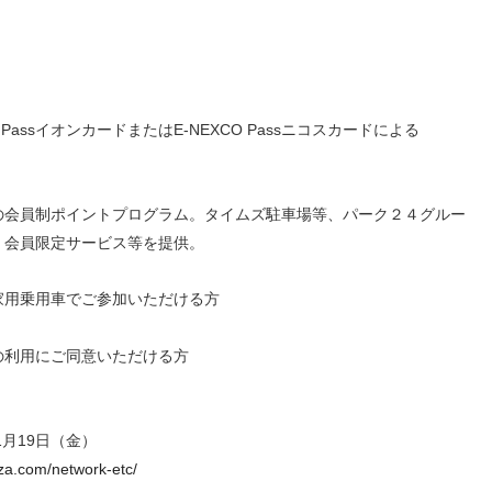
PassイオンカードまたはE-NEXCO Passニコスカードによる
の会員制ポイントプログラム。タイムズ駐車場等、パーク２４グルー
、会員限定サービス等を提供。
家用乗用車でご参加いただける方
の利用にご同意いただける方
1月19日（金）
aza.com/network-etc/