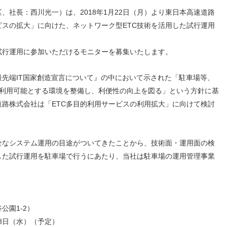
人材戦略
お客様への責任
、社長：西川光一）は、2018年1月22日（月）より東日本高速道路
配当情報
発行体格付
電子公告
パー
人的資本価値の最大化に向け
責任ある調達
ビスの拡大」に向けた、ネットワーク型ETC技術を活用した試行運用
た取り組み
株主優待
株式手続
定款・株式取扱
パー
地域コミュニティへの貢献
規則
健康経営の推進
市場
、試行運用に参加いただけるモニターを募集いたします。
合報告書
※投資家情報へリンクします
界最先端IT国家創造宣言について』の中において示された「駐車場等、
術が利用可能とする環境を整備し、利便性の向上を図る」という方針に基
路株式会社は「ETC多目的利用サービスの利用拡大」に向けて検討
なシステム運用の目途がついてきたことから、技術面・運用面の検
した試行運用を駐車場で行うにあたり、当社は駐車場の運用管理事業
公園1-2）
月28日（水）（予定）