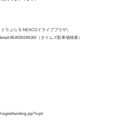
（ドラぷら E-NEXCOドライブプラザ）
-detail-BUK0028630/
（タイムズ駐車場検索）
egist/landing.jsp?i=pti