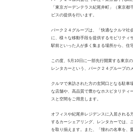
環境負荷低減への貢献
「東京ガーデンテラス紀尾井町」（東京都
株価情報
株主構成
資源の有効利用
ビスの提供を行います。
株式概要
株主総会
気候変動への取り組み
パーク２４グループは、「快適なクルマ社会
（TCFD）
に、様々な移動手段を提供するモビリティ
統
駅前といった人が多く集まる場所から、住
編集方針
（PDFファイル）
この度、5月10日に一部先行開業する東京
レンタカーという、パーク２４グループの
クルマで来訪された方の玄関口となる駐車
な店舗や、高品質で豊かなホスピタリティ
スと空間をご用意します。
オフィスや紀尾井レジデンスに入居される
するカーシェアリング、レンタカーでは、
を取り揃えます。また、「憧れの名車を、