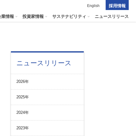
採用情報
English
企業情報
投資家情報
サステナビリティ
ニュースリリース
ポレート・ガバナンス
料室
パーク２４グループの
ニュースリリース
マテリアリティ
ナビリティへリンクします
短信
ポレート・ガバナンスの状況
マテリアリティ
会資料・動画
2026年
ク管理
サステナビリティに関する
証券報告書
中長期目標
ス
その他のサービス
2025年
統制
​
通信
プライアンスとインテグリティ
報告書・アニュアルレポート
2024年
コーポレート・ガバナンス
コーポレート・ガバナンスの状況
2023年
投資家の皆様へ