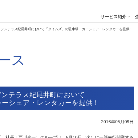
４株式会社
サービス紹介
ーデンテラス紀尾井町において「タイムズ」の駐車場・カーシェア・レンタカーを提供！
プへ
ース
ステナビリティの推進
会社案内
財務・業績
コー
IR資
※サステ
パーク２４グループと
会社概要
月次業績状況
サステナビリティの浸透
グループ本社ビル紹介
決算
サステナビリティ
コー
役員一覧
業績ハイライト
ステークホルダーとの対話
CMギャラリー
説明
パーク２４グループの各種方針
リス
パーク２４グループ一覧
財務状況
サステナビリティ関連データ
スポーツ活動
有価
デンテラス紀尾井町において
ビリティサービス
会員サービス
決済サービ
サステナビリティ推進体制
内部
カーシェア・レンタカーを提供！
沿革
キャッシュ・フローの状況
イニシアチブへの参画・社外からの評価
一般事業主行動計画
株主
コン
セグメント別売上高・営業利益
統合
ビリティへリンクし
会
2016年05月09日
人権への取り組み
事業継続マネジメントシステム
個人
、社長：西川光一）グループは、5月10日（火）に一部先行開業する