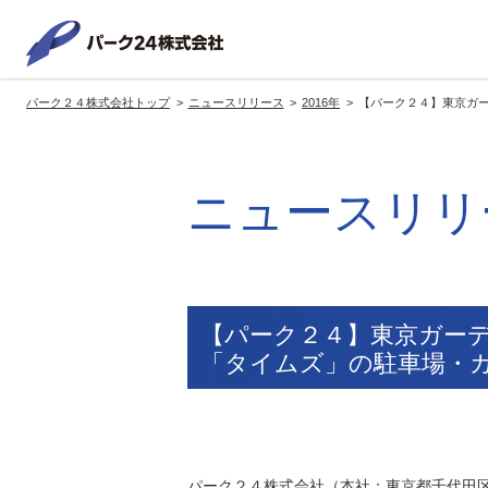
パーク２
パーク２４株式会社トップ
ニュースリリース
2016年
【パーク２４】東京ガ
サービス紹介
企業情報
投資家情報
サステナビリティ
トップへ
トップへ
トップへ
トッ
ニュースリリ
グループの方針・展開
経営方針
トップコミットメント
サ
社長メッセージ
社長メッセージ
社長メッセージ
※企業情報へリンクします
グループ理念・スローガン
基本方針・戦略
サステナビリティ委員会
委員長メッセージ
展開ブランド
中期経営計画
（PDFファイル）
【パーク２４】東京ガー
駐車場サービス
モ
「タイムズ」の駐車場・
事業拠点
事業等のリスク
コーポレート・ガバナンス
※サステナ
環境
社
ます
社会全体のCO2削減への貢献
株式情報
パーク２４株式会社（本社：東京都千代田区