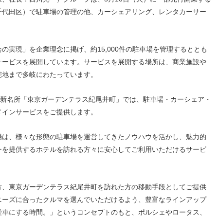
人材戦略
お客様への責任
千代田区）で駐車場の管理の他、カーシェアリング、レンタカーサー
配当情報
発行体格付
電子公告
パー
人的資本価値の最大化に向け
責任ある調達
た取り組み
株主優待
株式手続
定款・株式取扱
パー
地域コミュニティへの貢献
規則
の実現」を企業理念に掲げ、約15,000件の駐車場を管理するととも
健康経営の推進
市場
サービスを展開しています。サービスを展開する場所は、商業施設や
合報告書
※投資家情報へリンクします
宅地まで多岐にわたっています。
の新名所「東京ガーデンテラス紀尾井町」では、駐車場・カーシェア・
メインサービスをご提供します。
場は、様々な形態の駐車場を運営してきたノウハウを活かし、魅力的
ーを提供するホテルを訪れる方々に安心してご利用いただけるサービ
方、東京ガーデンテラス紀尾井町を訪れた方の移動手段としてご提供
ニーズに合ったクルマを選んでいただけるよう、豊富なラインアップ
愛車にする時間。」というコンセプトのもと、ポルシェやロータス、