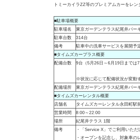
トミーカイラZZ等のプレミアムカーをレンタル
■駐車場概要
駐車場名
東京ガーデンテラス紀尾井パー
駐車台数
314台
備考
駐車中の洗車サービスを展開予
■タイムズカープラス概要
配備台数
9台（5月26日～6月19日まで
※状況に応じて配備状況が変動
配備場所
東京ガーデンテラス紀尾井パー
■タイムズカーレンタル概要
店舗名
タイムズカーレンタル永田町駅
営業時間
8:00～22:00
場所
紀尾井テラス 1階
備考
・「Service X」でご利用いた
・オープンを記念し、対象車のレ