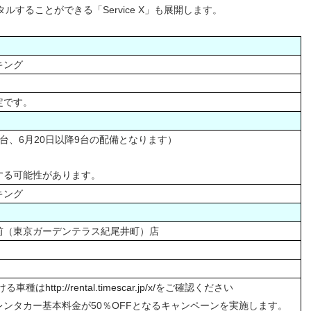
することができる「Service X」も展開します。
キング
定です。
は7台、6月20日以降9台の配備となります）
する可能性があります。
キング
前（東京ガーデンテラス紀尾井町）店
だける車種は
http://rental.timescar.jp/x/
をご確認ください
ンタカー基本料金が50％OFFとなるキャンペーンを実施します。