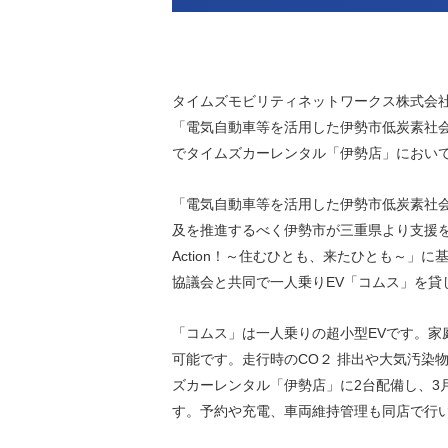
環境負荷低減への貢献
株価情報
株主構成
資源の有効利用
株式概要
株主総会
気候変動への取り組み
タイムズモビリティネットワークス株式会
（TCFD）
「電気自動車等を活用した伊勢市低炭素社会
統
でタイムズカーレンタル「伊勢店」におい
編集方針
（PDFファイル）
「電気自動車等を活用した伊勢市低炭素社
及を推進するべく伊勢市が三重県より支援
Action！～住むひとも、来たひとも～
協議会と共同で一人乗りEV「コムス」を貸
「コムス」は一人乗りの超小型EVです。家
可能です。走行時のCO２ 排出や大気汚染
ズカーレンタル「伊勢店」に2台配備し、3月
す。予約や充電、車両維持管理も同店で行