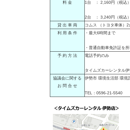
料 金
1台 ： 2,160円（税込）
2台 ： 3,240円（税込）
貸 出 車 両
コムス （トヨタ車体）2
利 用 条 件
・最大6時間まで
・普通自動車免許証を所
予 約 方 法
電話予約のみ
タイムズカーレンタル伊勢店T
協議会に関する
伊勢市 環境生活部 環境
お 問 合 せ
TEL：0596-21-5540