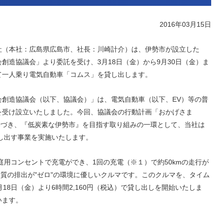
人材戦略
お客様への責任
配当情報
発行体格付
電子公告
パー
人的資本価値の最大化に向け
責任ある調達
2016年03月15日
た取り組み
株主優待
株式手続
定款・株式取扱
パー
地域コミュニティへの貢献
規則
社（本社：広島県広島市、社長：川崎計介）は、伊勢市が設立した
健康経営の推進
市場
創造協議会」より委託を受け、3月18日（金）から9月30日（金）ま
合報告書
※投資家情報へリンクします
て一人乗り電気自動車「コムス」を貸し出します。
会創造協議会（以下、協議会）」は、電気自動車（以下、EV）等の普
を受け設立いたしました。今回、協議会の行動計画「おかげさま
」に基づき、『低炭素な伊勢市』を目指す取り組みの一環として、当社は
し出す事業を実施いたします。
庭用コンセントで充電ができ、1回の充電（※１）で約50kmの走行が
物質の排出が"ゼロ"の環境に優しいクルマです。このクルマを、タイム
18日（金）より6時間2,160円（税込）で貸し出しを開始いたしま
います。