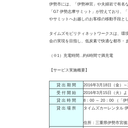
伊勢市には、「伊勢神宮」や夫婦岩で有名な
「G7 伊勢志摩サミット」が控えており、
やサミットへお越しのお客様の移動手段と
タイムズモビリティネットワークスは、環
会の実現を目指し、低炭素で快適な都市・
（※1）充電時間...約6時間で満充電
【サービス実施概要】
貸 出 期 間
2016年3月18日（金）～
受 付 開 始
2016年3月15日（火）
貸 出 時 間
8：00 ～ 20：00 
貸 出 場 所
タイムズカーレンタル 
住所：三重県伊勢市宮後2-