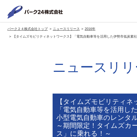
パーク２
パーク２４株式会社トップ
ニュースリリース
2016年
サービス紹介
企業情報
投資家情報
サステナビリティ
【タイムズモビリティネットワークス】「電気自動車等を活用した伊勢市低炭素社
トップへ
トップへ
トップへ
トッ
グループの方針・展開
経営方針
トップコミットメント
サ
ニュースリリ
社長メッセージ
社長メッセージ
社長メッセージ
※企業情報へリンクします
グループ理念・スローガン
基本方針・戦略
サステナビリティ委員会
委員長メッセージ
展開ブランド
中期経営計画
（PDFファイル）
駐車場サービス
モ
【タイムズモビリティネ
事業拠点
事業等のリスク
「電気自動車等を活用し
コーポレート・ガバナンス
※サステナ
小型電気自動車のレンタ
環境
社
ます
～期間限定！タイムズカ
社会全体のCO2削減への貢献
ス」に乗れる！～
株式情報