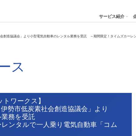
４株式会社
サービス紹介
会創造協議会」より小型電気自動車のレンタル業務を受託 ～期間限定！タイムズカーレ
プへ
ステナビリティの推進
会社案内
財務・業績
コー
IR資
ース
※サステ
パーク２４グループと
会社概要
月次業績状況
サステナビリティの浸透
グループ本社ビル紹介
決算
サステナビリティ
コー
役員一覧
業績ハイライト
ステークホルダーとの対話
CMギャラリー
説明
パーク２４グループの各種方針
リス
パーク２４グループ一覧
財務状況
サステナビリティ関連データ
スポーツ活動
有価
ビリティサービス
会員サービス
決済サービ
サステナビリティ推進体制
内部
ットワークス】
沿革
キャッシュ・フローの状況
イニシアチブへの参画・社外からの評価
一般事業主行動計画
株主
た伊勢市低炭素社会創造協議会」より
コン
セグメント別売上高・営業利益
統合
ビリティへリンクし
ル業務を受託
会
ーレンタルで一人乗り電気自動車「コム
人権への取り組み
事業継続マネジメントシステム
個人