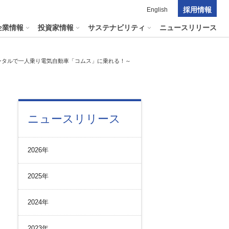
採用情報
English
企業情報
投資家情報
サステナビリティ
ニュースリリース
ンタルで一人乗り電気自動車「コムス」に乗れる！～
ポレート・ガバナンス
料室
パーク２４グループの
マテリアリティ
ナビリティへリンクします
短信
ニュースリリース
ポレート・ガバナンスの状況
マテリアリティ
会資料・動画
ク管理
サステナビリティに関する
2026年
証券報告書
中長期目標
ス
その他のサービス
統制
​
通信
2025年
プライアンスとインテグリティ
報告書・アニュアルレポート
コーポレート・ガバナンス
2024年
コーポレート・ガバナンスの状況
投資家の皆様へ
2023年