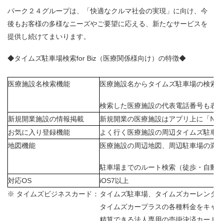
パーク２４グループは、「快適なクルマ社会の実現」に向け、今
後もお客様の多様なニーズやご要望に応える、新たなサービスを
提供し続けてまいります。
◆タイムズ駐車場検索for Biz（医療関係様向け）の特徴◆
医療施設名検索機能
医療施設名からタイムズ駐車場の検索
検索した医療施設の代表電話番号も表
新規開業施設の情報掲載
新規開業の医療施設はアプリ上に「NE
お気に入り登録機能
よく行く医療施設の周辺タイムズ駐車
地図機能
医療施設の周辺地図、周辺駐車場の満
駐車場までのルート検索（徒歩・自動
対応OS
iOS7以上
※ タイムズビジネスカード：
タイムズ駐車場、タイムズカーレンタ
タイムズカープラスの各種料金をキャ
精算できる法人専用の売掛決済カード