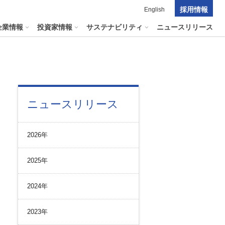
採用情報
English
企業情報
投資家情報
サステナビリティ
ニュースリリース
ポレート・ガバナンス
料室
パーク２４グループの
ニュースリリース
マテリアリティ
ナビリティへリンクします
短信
ポレート・ガバナンスの状況
マテリアリティ
会資料・動画
2026年
ク管理
サステナビリティに関する
証券報告書
中長期目標
ス
その他のサービス
2025年
統制
​
通信
プライアンスとインテグリティ
報告書・アニュアルレポート
2024年
コーポレート・ガバナンス
コーポレート・ガバナンスの状況
2023年
投資家の皆様へ