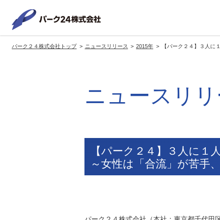
パーク２
パーク２４株式会社トップ
ニュースリリース
2015年
【パーク２４】３人に
サービス紹介
企業情報
投資家情報
サステナビリティ
トップへ
トップへ
トップへ
トッ
ニュースリリ
グループの方針・展開
経営方針
トップコミットメント
サ
社長メッセージ
社長メッセージ
社長メッセージ
※企業情報へリンクします
グループ理念・スローガン
基本方針・戦略
サステナビリティ委員会
委員長メッセージ
展開ブランド
中期経営計画
（PDFファイル）
【パーク２４】３人に１
駐車場サービス
モ
～女性は「合流」が苦手
事業拠点
事業等のリスク
コーポレート・ガバナンス
※サステナ
環境
社
ます
社会全体のCO2削減への貢献
株式情報
パーク２４株式会社（本社：東京都千代田