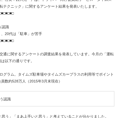
人材戦略
お客様への責任
運転テクニック」に関するアンケート結果を発表いたします。
配当情報
発行体格付
電子公告
パー
人的資本価値の最大化に向け
責任ある調達
□■□■□■□
た取り組み
株主優待
株式手続
定款・株式取扱
パー
地域コミュニティへの貢献
規則
健康経営の推進
市場
う認識
、20代は「駐車」が苦手
合報告書
※投資家情報へリンクします
□■□■□■□
や交通に関するアンケートの調査結果を発表しています。今月の「運転
細は以下の通りです。
プログラム。タイムズ駐車場やタイムズカープラスの利用等でポイント
数約528万人（2015年3月末現在）
いう認識
と思う」「まあ上手いと思う」と考えていることが分かりました。