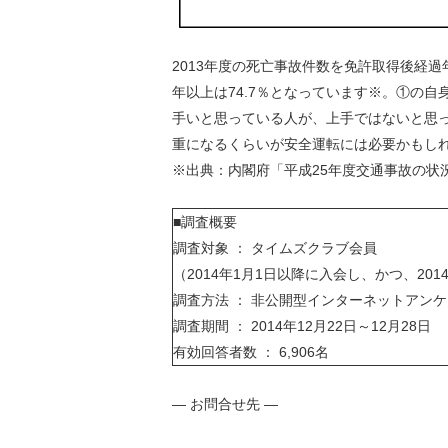
2013年度の死亡事故件数を免許取得後経過年
年以上は74.7％となっています※。①の
手いと思っている人が、上手ではないと思
重になるくらいが安全運転には必要かもし
※出典：内閣府「平成25年度交通事故の状
■調査概要
調査対象 ： タイムズクラブ会員
（2014年1月1日以降に入会し、かつ、20
調査方法 ： 非公開型インターネットアン
調査期間 ： 2014年12月22日～12月28日
有効回答者数 ： 6,906名
― お問合せ先 ―