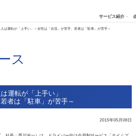
４株式会社
サービス紹介
１人は運転が「上手い」～女性は「合流」が苦手、若者は「駐車」が苦手～
プへ
ース
ステナビリティの推進
会社案内
財務・業績
コー
IR資
※サステ
パーク２４グループと
会社概要
月次業績状況
サステナビリティの浸透
グループ本社ビル紹介
決算
サステナビリティ
コー
役員一覧
業績ハイライト
ステークホルダーとの対話
CMギャラリー
説明
パーク２４グループの各種方針
リス
パーク２４グループ一覧
財務状況
サステナビリティ関連データ
スポーツ活動
有価
人は運転が「上手い」
ビリティサービス
会員サービス
決済サービ
サステナビリティ推進体制
内部
、若者は「駐車」が苦手～
沿革
キャッシュ・フローの状況
イニシアチブへの参画・社外からの評価
一般事業主行動計画
株主
コン
セグメント別売上高・営業利益
統合
ビリティへリンクし
会
2015年05月08日
人権への取り組み
事業継続マネジメントシステム
個人
区、社長：西川光一）は、ドライバー向け会員制サービス「タイムズ