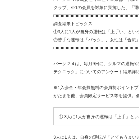
環境負荷低減への貢献
クラブ」※1の会員を対象に実施した、「
株価情報
株主構成
資源の有効利用
□■□■□■□■□■□■□■□■□■□■□■□■□■□■□■□■□■
株式概要
株主総会
気候変動への取り組み
調査結果トピックス
（TCFD）
①3人に1人が自身の運転は「上手い」とい
②苦手な運転は「バック」、女性は「合流」
統
□■□■□■□■□■□■□■□■□■□■□■□■□■□■□■□■□■
編集方針
（PDFファイル）
パーク２４は、毎月9日に、クルマの運転
テクニック」についてのアンケート結果詳
※1入会金・年会費無料の会員制ポイント
がたまる他、会員限定サービス等を提供。会員
① 3人に1人が自身の運転は「上手」と
3人に1人は、自身の運転が「とてもうまい