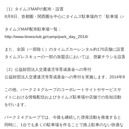
［1］タイムズMAPの配布・設置
8月8日、首都圏・関西圏を中心にタイムズ駐車場内で「駐車場（パ
タイムズMAP配布駐車場一覧：
http://www.timesclub.jp/camp/park_day_2014/
また、全国（一部除く）のタイムズカーレンタル約170店舗に設置し
タイムズレスキューの一部の加盟店においては、啓蒙チラシを設置
［2］公益財団法人交通遺児等育成基金への寄付
公益財団法人交通遺児等育成基金への寄付を実施します。2014年
この他、パーク２４グループのコーポレートサイトやサービスサ
イトにおける情報配信およびタイムズ駐車場や店舗での告知活動
を行います。
パーク２４グループでは、今後も継続した啓発活動を推進すると
同時に、1台でも多くの駐車場を作ることで路上駐車のない快適な