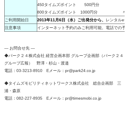
450タイムズポイント 500円分 〃
800タイムズポイント 1000円分 〃
ご利用開始日
2013年11月6日（水）ご出発分から、
レンタルe
注意事項
インターネット予約のみご利用可能。電話での予
― お問合せ先 ―
◆パーク２４株式会社 経営企画本部 グループ企画部（パーク２４
グループ広報） 野澤・杉山・渡邉
電話：03-3213-8910 Eメール：pr@park24.co.jp
◆タイムズモビリティネットワークス株式会社 総合企画部 三
浦・森原
電話：082-227-8935 Eメール：pr@timesmobi.co.jp