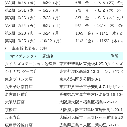
第1期
5/25（金）～ 5/30（水）
6/8（金）～ 7/ 5（木）の
第2期
5/31（木）～ 6/25（月）
7/6（金）～ 8/ 2（木）の
第3期
6/26（火）～ 7/23（月）
8/3（金）～ 9/ 6（木）の
第4期
7/24（火）～ 8/27（月）
9/7（金）～10/ 4（木）の
第5期
8/28（火）～ 9/24（月）
10/5（金）～11/ 1（木）
第6期
9/25（火）～10/22（月）
11/2（金）～11/22（木）
2. 車両貸出場所と台数
マツダレンタカー店舗名
住所
タイムズステーション池袋店
東京都豊島区東池袋4-25-9タイムズ
シナガワ グース店
東京都港区高輪3-13-3 （シナガワ グ
東京プリンス店
東京都港区芝公園3-3-1
八王子駅南口店
東京都八王子市子安町4-7-1サザンス
名古屋駅前店
愛知県名古屋市中村区名駅3-16-10一
大阪駅西店
大阪府大阪市福島区福島6-25-12
京橋店
大阪府大阪市都島区東野田町1-20-11
天王寺店
大阪府大阪市天王寺区生玉前町5-23
広島新幹線口店
広島県広島市東区二葉の里1-1-13