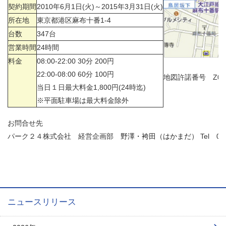
契約期間
2010年6月1日(火)～2015年3月31日(火)
所在地
東京都港区麻布十番1-4
台数
347台
営業時間
24時間
料金
08:00-22:00 30分 200円
22:00-08:00 60分 100円
地図許諾番号 Z09
当日１日最大料金1,800円(24時迄)
※平面駐車場は最大料金除外
お問合せ先
パーク２４株式会社 経営企画部
野澤・袴田（はかまだ）
Tel
03
ニュースリリース