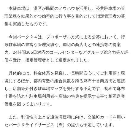
本駐車場は、港区が民間のノウハウを活用し、公共駐車場の管
理業務を効果的かつ効率的に行う事を目的として指定管理者の募
集を実施したものです。
今回パーク２４は、プロポーザル方式による公募において、行
政駐車場の豊富な管理実績や、周辺の商店街との連携等の提案
力、24時間365日対応のコールセンターなどグループ総合力等が評
価を受け、指定管理者として選定されました。
具体的には、料金体系を見直し、長時間安心してご利用頂く環
境にするほか、都内有数の組合員数を誇る麻布十番商店街と連携
し、店舗紹介付き駐車場マップを発行する予定です。初めて麻布
十番を訪れた駐車場利用者へ店舗の特典を提示する事で相互送客
促進を図ってまいります。
また、利便性向上と交通渋滞緩和に向け、交通ICカードを用い
たパーク＆ライドサービス
（※）
の提供も予定しています。