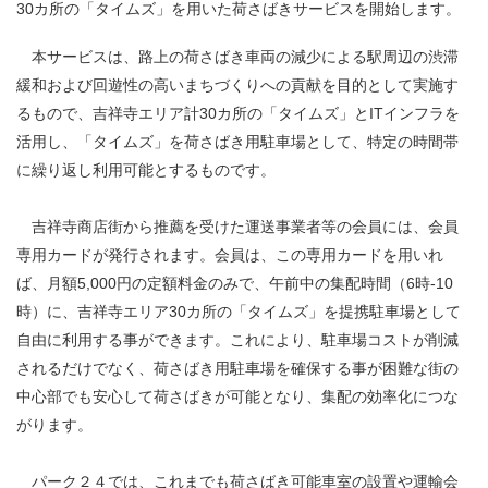
30カ所の「タイムズ」を用いた荷さばきサービスを開始します。
本サービスは、路上の荷さばき車両の減少による駅周辺の渋滞
緩和および回遊性の高いまちづくりへの貢献を目的として実施す
るもので、吉祥寺エリア計30カ所の「タイムズ」とITインフラを
活用し、「タイムズ」を荷さばき用駐車場として、特定の時間帯
に繰り返し利用可能とするものです。
吉祥寺商店街から推薦を受けた
運送事業者等の会員には、会員
専用カードが発行されます。会員は、この専用カードを用いれ
ば、月額5,000円の定額料金のみで、午前中の集配時間（6時-10
時）に、吉祥寺エリア30カ所の「タイムズ」を提携駐車場として
自由に利用する事ができます。これにより、駐車場コストが削減
されるだけでなく、荷さばき用駐車場を確保する事が困難な街の
中心部でも安心して荷さばきが可能となり、集配の効率化につな
がります。
パーク２４では、これまでも荷さばき可能車室の設置や運輸会