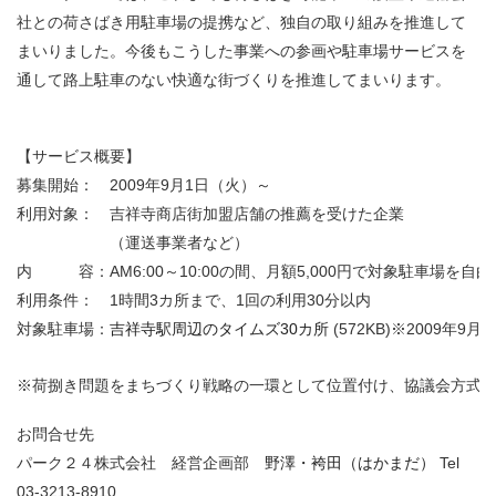
社との荷さばき用駐車場の提携など、独自の取り組みを推進して
まいりました。今後もこうした事業への参画や駐車場サービスを
通して路上駐車のない快適な街づくりを推進してまいります。
【サービス概要】
募集開始：
2009年9月1日（火）～
利用対象：
吉祥寺商店街加盟店舗の推薦を受けた企業
（運送事業者など）
内 容：
AM6:00～10:00の間、月額5,000円で対象駐車場を自
利用条件：
1時間3カ所まで、1回の利用30分以内
対象駐車場：
吉祥寺駅周辺のタイムズ30カ所
(572KB)※2009年9月
※
荷捌き問題をまちづくり戦略の一環として位置付け、協議会方式
お問合せ先
パーク２４株式会社 経営企画部
野澤・袴田（はかまだ）
Tel
03-3213-8910