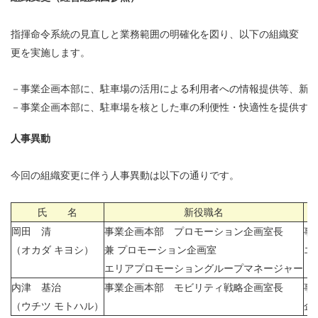
指揮命令系統
の見直しと
業務範囲の明確化を
図り、
以下の組織変
更を実施します。
－
事業企画本部に、駐車場の活用による利用者への情報提供等、新
－
事業企画本部に、駐車場を核とした車の利便性・快適性を提供す
人事異動
今回の組織変更に伴う人事異動は以下の通りです。
氏 名
新役職名
岡田 清
事業企画本部 プロモーション企画室長
事
（オカダ キヨシ）
兼
プロモーション企画室
エ
エリアプロモーショングループマネージャー
内津 基治
事業企画本部 モビリティ戦略企画室長
事
（ウチツ モトハル
）
企