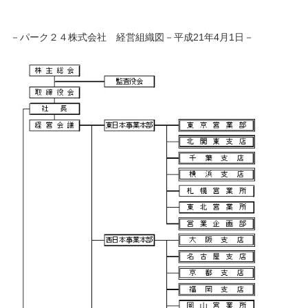
－パーク２４株式会社 経営組織図－
平成
21
年4
月
1
日
－