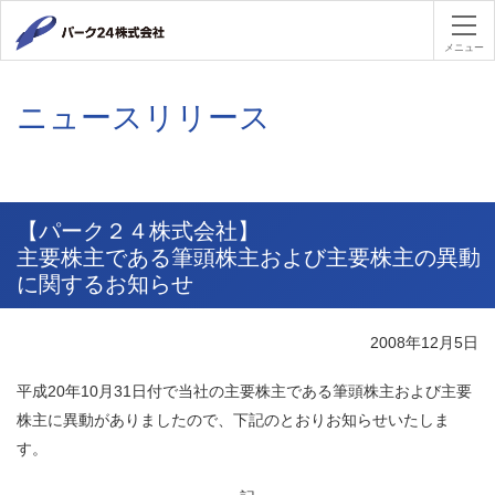
パーク２４
メニュー
ニュースリリース
【パーク２４株式会社】
主要株主である筆頭株主および主要株主の異動
に関するお知らせ
2008年12月5日
平成
20
年
10
月
31
日付で当社の主要株主である筆頭株主および主要
株主に異動がありましたので、下記のとおりお知らせいたしま
す。