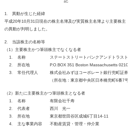
記
1. 異動が生じた経緯
平成
20
年
10
月
31
日現在の株主名簿及び実質株主名簿より主要株主
の異動が判明しました。
2. 当該株主の名称等
（1）主要株主かつ筆頭株主でなくなる者
1.
名称
ステートストリートバンクアンドトラスト
2.
所在地
P.O.BOX 351 Boston Massachusetts 02101
3.
常任代理人
株式会社みずほコーポレート銀行兜町証券
（所在地：東京都中央区日本橋兜町
6
番
7
号
（2）新たに主要株主かつ筆頭株主となる者
1.
名称
有限会社千寿
2.
代表者
西川 光一
3.
所在地
東京都世田谷区成城
6
丁目
14-11
4.
主な事業内容
不動産賃貸・管理・仲介業