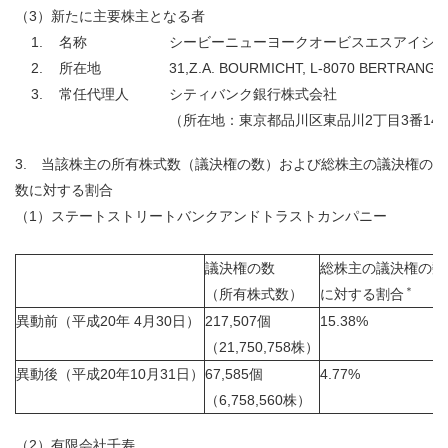
（3）新たに主要株主となる者
1.
名称
シービーニューヨークオービスエスアイシ
2.
所在地
31,Z.A. BOURMICHT, L-8070 BERTRANG
3.
常任代理人
シティバンク銀行株式会社
（所在地：東京都品川区東品川
2
丁目
3
番
14
3. 当該株主の所有株式数（議決権の数）および総株主の議決権の
数に対する割合
（1）ステートストリートバンクアンドトラストカンパニー
議決権の数
総株主の議決権の
数
＊
（所有株式数）
に対する割合
異動前（平成
20
年
4
月
30
日）
217,507
個
15.38%
（
21,750,758
株）
異動後（平成
20
年
10
月
31
日）
67,585
個
4.77%
（
6,758,560
株）
（2）有限会社千寿