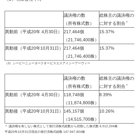
議決権の数
総株主の議決権の
数
＊
（所有株式数）
に対する割合
異動前（平成
20
年
4
月
30
日）
217,464
個
15.37%
（
21,746,400
株）
異動後（平成
20
年
10
月
31
日）
217,464
個
15.37%
（
21,746,400
株）
（3）シービーニューヨークオービスエスアイシーアーヴィー
議決権の数
総株主の議決権の
数
＊
（所有株式数）
に対する割合
異動前（平成
20
年
4
月
30
日）
118,748
個
8.39%
（
11,874,800
株）
異動後（平成
20
年
10
月
31
日）
145,157
個
10.26%
（
14,515,700
株）
＊ 議決権を有しない株式として発行済株式総数から控除した株式数
6,512,204
株
平成
20
年
10
月
31
日現在の発行済株式総数
147,947,804
株