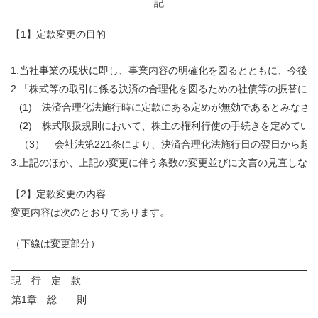
記
【1】定款変更の目的
1.
当社事業の現状に即し、事業内容の明確化を図るとともに、今後の
2.
「株式等の取引に係る決済の合理化を図るための社債等の振替に関
(1) 決済合理化法施行時に定款にある定めが無効であるとみなさ
(2) 株式取扱規則において、株主の権利行使の手続きを定めてい
（3）
会社法第221条により、決済合理化法施行日の翌日から
3.
上記のほか、上記の変更に伴う条数の変更並びに文言の見直しなど
【2】定款変更の内容
変更内容は次のとおりであります。
（下線は変更部分）
現 行 定 款
第1章 総 則