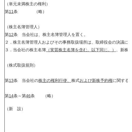
（単元未満株主の権利）
第
11
条 （略）
（株主名簿管理人）
第
12
条 当会社は、株主名簿管理人を置く。
２．株主名簿管理人およびその事務取扱場所は、取締役会の決議に
３．当会社の株主名簿
（実質株主名簿を含む。以下同じ。）
、
新株
（株式取扱規則）
第
13
条 当会社の
株主の権利行使、
株式
および新株予約権
に関する
第
14
条～第
46
条 （略）
（新 設）