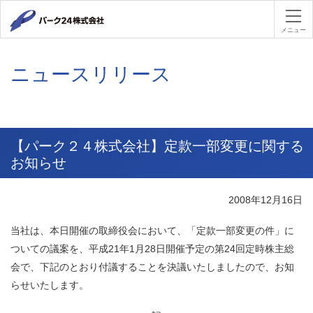
パーク２４
メニュー
ニュースリリース
【パーク２４株式会社】定款一部変更に関する
お知らせ
2008年12月16日
当社は、本日開催の取締役会において、「定款一部変更の件」に
ついての議案を、平成
21
年
1
月
28
日開催予定の第
24
回定時株主総
会で、下記のとおり付議することを決議いたしましたので、お知
らせいたします。