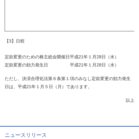
【3】日程
定款変更のための株主総会開催日
平成
21
年１月
28
日（水）
定款変更の効力発生日
平成
21
年１月
28
日（水）
ただし、決済合理化法第６条第１項のみなし定款変更の効力発生
日は、平成
21
年１月５日（月）であります。
以上
ニュースリリース