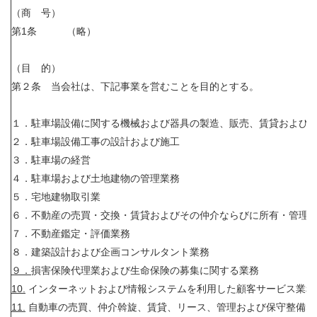
（商 号）
第1条 （略）
（目 的）
第２条 当会社は、下記事業を営むことを目的とする。
１．駐車場設備に関する機械および器具の製造、販売、賃貸および
２．駐車場設備工事の設計および施工
３．駐車場の経営
４．駐車場および土地建物の管理業務
５．宅地建物取引業
６．不動産の売買・交換・賃貸およびその仲介ならびに所有・管理
７．不動産鑑定・評価業務
８．建築設計および企画コンサルタント業務
９．
損害保険代理業および生命保険の募集に関する業務
10.
インターネットおよび情報システムを利用した顧客サービス業務
11.
自動車の売買、仲介斡旋、賃貸、リース、管理および保守整備な