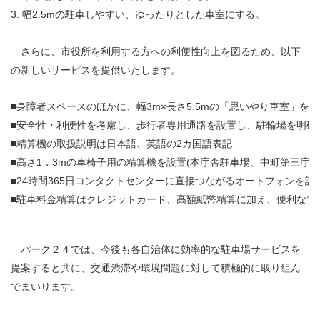
3.
幅
2.5m
の駐車しやすい、ゆったりとした車室にする。
さらに、市役所を利用する方への利便性向上を図るため、以下
の
新しいサービスを提供いたします。
■
身障者スペースのほかに、幅3m×長さ5.5mの「思いやり車室」を
設
■
安全性・利便性を考慮し、歩行者専用通路を設置し、駐輪場を
明確
■
精算機の取扱説明は日本語、英語の2カ国語表記
■
高さ1．3mの車椅子用の精算機を設置(本庁舎駐車場、
中町第三庁舎
■
24時間365日コンタクトセンターに直接つながるオートフォンを設
■
駐車料金精算はクレジットカード、高額紙幣精算に加え、便利な
電
パーク２４では、今後も各自治体に効率的な駐車場サービスを
提案すると共に、交通渋滞や環境問題に対して積極的に取り組ん
でまいります。