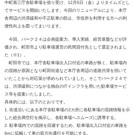
中町第三庁舎駐車場
を借り受け、
12
月
5
日（金）よりタイムズとし
てサービスを開始いたします。今回のリニューアルにより、本庁
舎周辺の渋滞緩和や不正駐車の防止、市役所を利用する方への利
便性向上を図ってまいります。
今回、パーク２４は企画提案力、導入実績、経営基盤などが評
価され、町田市より駐車場運営の民間貸付先として選定されまし
た
（
※1
）
。
町田市では、本庁舎駐車場出入口付近の車路が狭く、駐車場内
の混雑が原因となり町田街道など本庁舎周辺の道路渋滞を招いて
いたことから対応策が求められていました。そこでパーク２４で
は、渋滞緩和につながる独自の
IT
インフラを用いた駐車場サービ
ス等を提案いたしました。
具体的には、以下のとおりです。
1.
街道沿いにある本庁舎駐車場の
2
カ所に各駐車場の混雑情報を示
した総合満空灯を掲示し、各駐車場へスムーズに誘導する。
2.
駐車場内での混雑を回避するため、駐車場出入口付近の車路を
6m
に拡幅して車の双方向通行を可能にする。