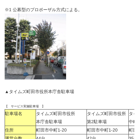
※1
公募型のプロポーザル方式による。
▲タイムズ町田市役所本庁舎駐車場
【 サービス実施駐車場 】
駐車場名
タイムズ町田市役所
タイムズ町田市役所
タイ
本庁舎駐車場
第2駐車場
中町
住所
町田市中町1-20
町田市中町1-20
町田
運営台数
44
台
42
台
35
台