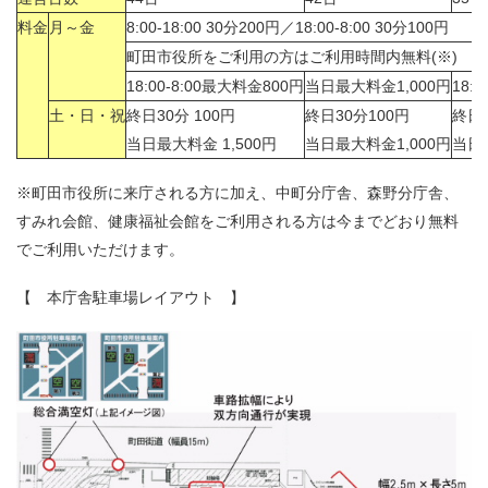
料金
月～金
8:00-18:00
30
分
200
円
／
18:00-8:00
30
分
100
円
町田市役所をご利用の方はご利用時間内無料
(※)
18:00-8:00
最大料金
800
円
当日最大料金
1,000
円
18:0
土・日・祝
終日
30
分
100
円
終日
30
分
100
円
終日
当日最大料金
1,500
円
当日最大料金
1,000
円
当日
※町田市役所に来庁される方に加え、中町分庁舎、森野分庁舎、
すみれ会館、健康福祉会館をご利用される方は今までどおり
無料
でご利用いただけます。
【 本庁
舎駐車場レイアウト 】