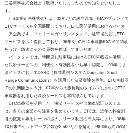
三菱商事株式会社より取得いたしましたのでお知らせいたしま
す。
ITS事業企画株式会社は、03年7月の設立以降、IBAのブランドで
ETCサービスを全国展開しており、ETC民間活用におけるパイオ
ニア企業です。フェリーやガソリンスタンド、駐車場などにETC
サービスを広く提供しており、06年3月のETC車載器IDの民間開放
をうけ、急速にその会員数を伸ばしてまいりました。
パーク２４では、時間貸し駐車場におけるETC車載器を活用し
た決済サービスの、利便性・有効性をいち早く認識し、03年には
タイムズにおいてDSRC（狭域通信システムDedicated Short
Range Communications）を活用した決済実験を実施、ETC車載器
IDの民間開放をうけ、07年から大阪長堀のタイムズにおいてETC
車載器を利用した決済サービスを本格導入しています。
ETC車載器を活用した、決済サービスや自動車認証システム
は、多くの企業から注目を集めています。ETCは、近年の料金割
引の拡充や専用レーンの拡大、リース制度の導入等により、08年
10月末のセットアップ台数が2,500万台を超え、利用率も約75%に