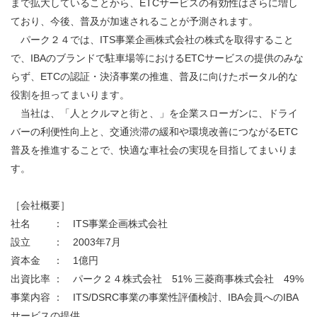
まで拡大していることから、ETCサービスの有効性はさらに増し
ており、今後、普及が加速されることが予測されます。
パーク２４では、ITS事業企画株式会社の株式を取得すること
で、IBAのブランドで駐車場等におけるETCサービスの提供のみな
らず、ETCの認証・決済事業の推進、普及に向けたポータル的な
役割を担ってまいります。
当社は、「人とクルマと街と、」を企業スローガンに、ドライ
バーの利便性向上と、交通渋滞の緩和や環境改善につながるETC
普及を推進することで、快適な車社会の実現を目指してまいりま
す。
［会社概要］
社名 ： ITS事業企画株式会社
設立 ： 2003年7月
資本金 ： 1億円
出資比率 ： パーク２４株式会社 51% 三菱商事株式会社 49%
事業内容 ： ITS/DSRC事業の事業性評価検討、IBA会員へのIBA
サービスの提供