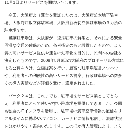
11月1日よりサービスを開始いたします。
今回、大阪府より運営を受託したのは、大阪府茨木地下駐車
場、大阪府江坂立体駐車場、大阪府新石切立体駐車場の３カ所の
駐車場です。
当該駐車場は、大阪府が、違法駐車の解消と、それによる安全
円滑な交通の確保のため、条例指定のもと設置したもので、より
質の高いサービス提供や運営の効率化を目的に、民間への委託を
決定したものです。2008年8月6日の大阪府のプロポーザル方式に
よる公募をうけ、企画提案を行い、豊富な駐車場運営ノウハウ
や、利用者への利便性の高いサービス提案、行政駐車場への数多
くの導入実績などが評価を受け、選定されました。
パーク２４は、これまでも、駐車場をサービス業としてとら
え、利用者にとって使いやすい駐車場を提供してきました。今回
も独自のITインフラを活用し、駐車場の満車空車情報の配信をリ
アルタイムに携帯やパソコン、カーナビに情報配信し、混雑状況
を分かりやすく案内いたします。このほか有人管理により、より