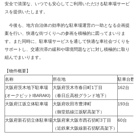
安全で清潔な、いつでも安心してご利用いただける駐車場サービ
スを提供いたします。
今後も、地方自治体の効率的な駐車場運営の一助となる企画提
案を行い、快適な街づくりへの参画を積極的に図ってまいりま
す。また同時に、駐車場サービスを通して快適な車社会づくりを
サポートし、交通渋滞の緩和や環境問題などに対し積極的に取り
組んでまいります。
【物件概要】
名称
所在地
駐車台数
大阪府茨木地下駐車場
大阪府茨木市春日町1丁目
162台
(オークピットIBARAKI)
（春日丘高校グランド地下）
大阪府江坂立体駐車場
大阪府吹田市
豊津町
193台
（御堂筋線江坂駅高架下）
大阪府新石切立体駐車場
大阪府東大阪市西石切町3丁目
60台
（近鉄東大阪線新石切駅高架下）