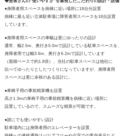
◆患者さんの"使いやすさ"を重視したこだわりの設計・設備
●身障者用スペースを病棟に近い場所に18台分設置
病棟に最も近い立体駐車場に障害者用スペースを18台設置
しています。
●身障者用スペースの車幅は更にゆったりの設計
通常、幅2.5m、奥行き5.0mで設計している駐車スペースを、
身障者用では幅3.6m、奥行き6.2mで設計しています
（面積ベースで約1.8倍）。当社の駐車スペースは他社に
比べてゆったりとしたつくりになっていますが、身障者用
スペースは更に余裕のある設計に。
●車椅子用の事前精算機を設置
高さ1.3mの車椅子用の事前精算機を病棟に近い場所に
設置して
いるので、スムーズな精算が可能です。
●誰にでも使いやすい設計
駐車場内には身障者用のエレベーターを設置、
病棟への連絡通路はバリアフリーや点字での案内表示など