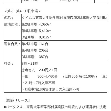
＜第2・第4・D駐車場＞
名
称：
タイムズ東海大学医学部付属病院第2駐車場／第4駐車場
敷地面積：
第2駐車場
4,050㎡
第4駐車場
5,410㎡
D駐車場
8,912㎡
運営台数：
第2駐車場
167台
第4駐車場
205台
D駐車場
387台
料
金：
7時～21時
患者さん 200円／1回
一般 300円／60分 （以降30分毎に100円） 最大料金
・
21
時～
7
時入庫不可
・
D
駐車場は病院休診日
の
入出庫不可
【関連リリース】
■
パーク２４、東海大学医学部付属病院の建設および運営者に決定