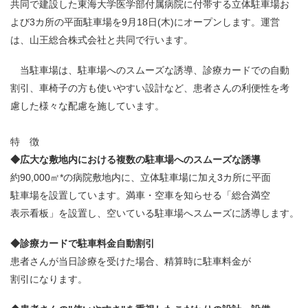
共同で建設した東海大学医学部付属病院に付帯する立体駐車場お
よび3カ所の平面駐車場を9月18日(木)にオープンします。運営
は、山王総合株式会社と共同で行います。
当駐車場は、駐車場へのスムーズな誘導、診療カードでの自動
割引、車椅子の方も使いやすい設計など、患者さんの利便性を考
慮した様々な配慮を施しています。
特 徴
◆広大な敷地内における複数の駐車場へのスムーズな誘導
約90,000㎡*の病院敷地内に、立体駐車場に加え3カ所に平面
駐車場を設置しています。満車・空車を知らせる「総合満空
表示看板」を設置し、空いている駐車場へスムーズに誘導します。
◆診療カードで駐車料金自動割引
患者さんが当日診療を受けた場合、精算時に駐車料金が
割引になります。