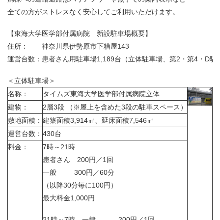
全ての方がストレスなく安心してご利用いただけます。
【東海大学医学部付属病院 新設駐車場概要】
住
所：
神奈川県伊勢原市下糟屋143
運
営台数：
患者さん用駐車場1,189台（立体駐車場、第2・第4・D
＜立体駐車場＞
名
称：
タイムズ東海大学医学部付属病院立体
建
物：
2層3段
（※屋上を含めた3段の駐車スペース
）
敷地面積：
建築面積3,914㎡、延床面積7,546㎡
運営台数：
430台
料
金：
7時～21時
患者さん 200円／1回
一般 300円／60分
（以降30分毎に100円）
最大料金1,000円
21時～7時 一律 200円／1回