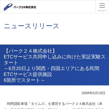
パーク２４
メニュー
ニュースリリース
【パーク２４株式会社】
ETCサービス共同申し込みに向けた実証実験ス
タート
～6月20日より関西・四国エリアにある民間
ETCサービス提供施設
6箇所でスタート～
2008年6月19日
時間貸駐車場「タイムズ」を運営するパーク２４株式会社（本