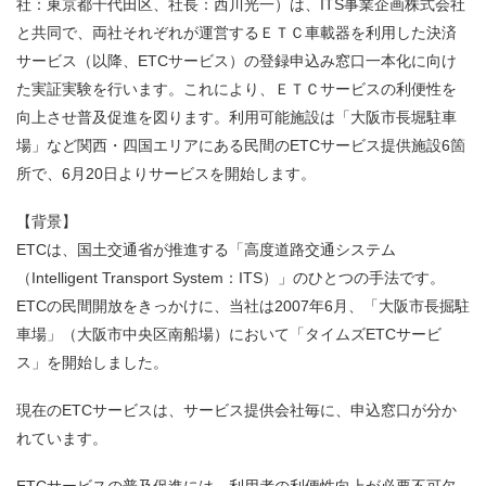
社：東京都千代田区、社長：西川光一）は、ITS事業企画株式会社
と共同で、両社それぞれが運営するＥＴＣ車載器を利用した決済
サービス（以降、ETCサービス）の登録申込み窓口一本化に向け
た実証実験を行います。これにより、ＥＴＣサービスの利便性を
向上させ普及促進を図ります。利用可能施設は「大阪市長堀駐車
場」など関西・四国エリアにある民間のETCサービス提供施設6箇
所で、6月20日よりサービスを開始します。
【背景】
ETCは、国土交通省が推進する「高度道路交通システム
（Intelligent Transport System：ITS）」のひとつの手法です。
ETCの民間開放をきっかけに、当社は2007年6月、「大阪市長掘駐
車場」（大阪市中央区南船場）において「タイムズETCサービ
ス」を開始しました。
現在のETCサービスは、サービス提供会社毎に、申込窓口が分か
れています。