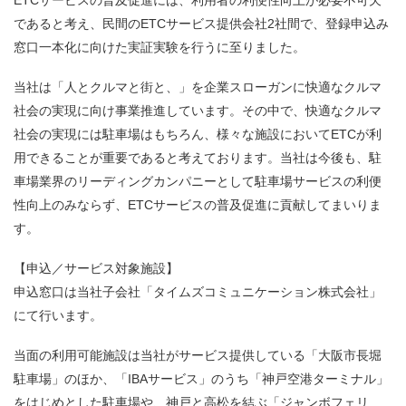
ETCサービスの普及促進には、利用者の利便性向上が必要不可欠
であると考え、民間のETCサービス提供会社2社間で、登録申込み
窓口一本化に向けた実証実験を行うに至りました。
当社は「人とクルマと街と、」を企業スローガンに快適なクルマ
社会の実現に向け事業推進しています。その中で、快適なクルマ
社会の実現には駐車場はもちろん、様々な施設においてETCが利
用できることが重要であると考えております。当社は今後も、駐
車場業界のリーディングカンパニーとして駐車場サービスの利便
性向上のみならず、ETCサービスの普及促進に貢献してまいりま
す。
【申込／サービス対象施設】
申込窓口は当社子会社「タイムズコミュニケーション株式会社」
にて行います。
当面の利用可能施設は当社がサービス提供している「大阪市長堀
駐車場」のほか、「IBAサービス」のうち「神戸空港ターミナル」
をはじめとした駐車場や、神戸と高松を結ぶ「ジャンボフェリ