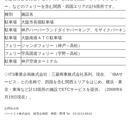
ー」などのフェリーを含む関西・四国エリアの計6箇所です。
種別
施設名
駐車場
大阪市長堀駐車場
駐車場
神戸ハーバーランドダイヤパーキング、モザイクパーキン
駐車場
大阪南港ＡＴＣ駐車場
フェリー
ジャンボフェリー（神戸～高松）
フェリー
宇高国道フェリー（宇野～高松）
駐車場
神戸空港ターミナル
◇ITS事業企画株式会社：
三菱商事株式会社系列。現在、「IBAサ
ービス」との名称で、四国を含む関西エリアをはじめ、横浜・東
京・東海など計13箇所の施設でETCサービスを提供。（2008年6
月19日現在）。
お問合せ先
パーク２４株式会社 経営企画部
袴田・野澤
Tel
03-3213-8910