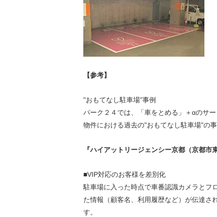
【参考】
"おもてなし駐車場"事例
パーク２４では、「車をとめる」＋αのサ
物件における過去の"おもてなし駐車場"の
『ハイアットリージェンシー京都（京都市
■VIP対応のお客様を差別化
駐車場に入った時点で車番認識カメラとフロ
た情報（顧客名、利用履歴など）が伝達さ
す。