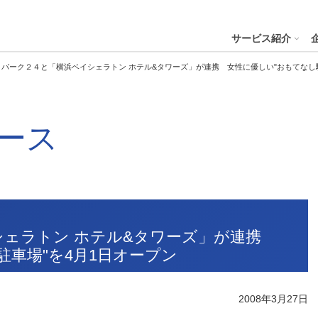
４株式会社
サービス紹介
パーク２４と「横浜ベイシェラトン ホテル&タワーズ」が連携 女性に優しい"おもてなし駐
プへ
ース
ステナビリティの推進
会社案内
財務・業績
コー
IR資
※サステ
パーク２４グループと
会社概要
月次業績状況
サステナビリティの浸透
グループ本社ビル紹介
決算
サステナビリティ
コー
役員一覧
業績ハイライト
ステークホルダーとの対話
CMギャラリー
説明
パーク２４グループの各種方針
リス
パーク２４グループ一覧
財務状況
サステナビリティ関連データ
スポーツ活動
有価
ビリティサービス
会員サービス
決済サービ
サステナビリティ推進体制
内部
シェラトン ホテル&タワーズ」が連携
沿革
キャッシュ・フローの状況
イニシアチブへの参画・社外からの評価
一般事業主行動計画
株主
駐車場"を4月1日オープン
コン
セグメント別売上高・営業利益
統合
ビリティへリンクし
会
人権への取り組み
事業継続マネジメントシステム
2008年3月27日
個人