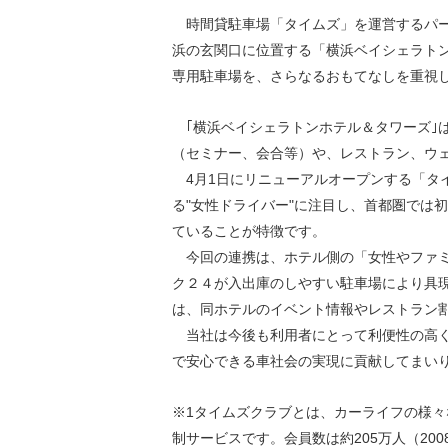
環境負荷低減への貢献
時間貸駐車場「タイムズ」を運営するパー
株価情報
株主構成
資源の有効利用
浜の玄関口に位置する「横浜ベイシェラトン
株式概要
株主総会
気候変動への取り組み
専用駐車場を、さらなるおもてなしを重視し
（TCFD）
｢横浜ベイシェラトン
ホテル＆タワーズ｣
統
（セミナー、会合等）や、レストラン、ウ
編集方針
（PDFファイル）
4月1日にリニューアルオープンする「タ
る"女性ドライバー"に注目し、首都圏では初
ていることが特徴です。
今回の連携は、ホテル側の「女性やファミ
ク２４が入出庫のしやすい駐車場により具現
は、同ホテルのイベント情報やレストラン
当社は今後も利用者にとって利便性の高く
で安心できる車社会の実現に貢献してまい
※1タイムズクラブとは、カーライフの様
制サービスです。会員数は約205万人（200