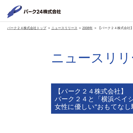
パーク２
パーク２４株式会社トップ
ニュースリリース
2008年
【パーク２４株式会社】
サービス紹介
企業情報
投資家情報
サステナビリティ
トップへ
トップへ
トップへ
トッ
ニュースリリ
グループの方針・展開
経営方針
トップコミットメント
サ
社長メッセージ
社長メッセージ
社長メッセージ
※企業情報へリンクします
グループ理念・スローガン
基本方針・戦略
サステナビリティ委員会
委員長メッセージ
展開ブランド
中期経営計画
（PDFファイル）
【パーク２４株式会社】
駐車場サービス
モ
パーク２４と「横浜ベイ
事業拠点
事業等のリスク
女性に優しい"おもてなし
コーポレート・ガバナンス
※サステナ
環境
社
ます
社会全体のCO2削減への貢献
株式情報