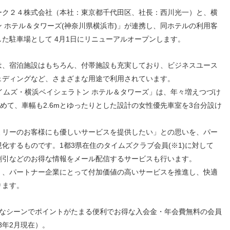
人材戦略
お客様への責任
ク２４株式会社（本社：東京都千代田区、社長：西川光一）と、横
配当情報
発行体格付
電子公告
パー
人的資本価値の最大化に向け
責任ある調達
 ホテル＆タワーズ(神奈川県横浜市)」が連携し、同ホテルの利用客
た取り組み
株主優待
株式手続
定款・株式取扱
パー
地域コミュニティへの貢献
た駐車場として 4月1日にリニューアルオープンします。
規則
健康経営の推進
市場
は、宿泊施設はもちろん、付帯施設も充実しており、ビジネスユース
合報告書
※投資家情報へリンクします
ェディングなど、さまざまな用途で利用されています。
イムズ・横浜ベイシェラトン ホテル＆タワーズ」は、年々増えつづけ
めて、車幅も2.6mとゆったりとした設計の女性優先車室を3台分設け
リーのお客様にも優しいサービスを提供したい」との思いを、
パー
化するものです。1都3県在住のタイムズクラブ会員(※1)に対して
割引などのお得な情報をメール配信するサービスも行います。
、パートナー企業にとって付加価値の高いサービスを推進し、快適
ります。
々なシーンでポイントがたまる便利でお得な入会金・年会費無料の会員
8年2月現在）。