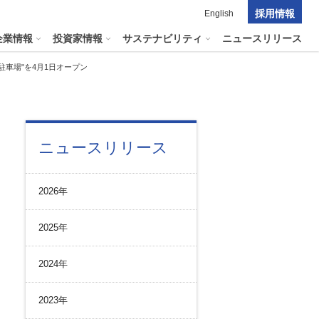
採用情報
English
企業情報
投資家情報
サステナビリティ
ニュースリリース
車場"を4月1日オープン
ポレート・ガバナンス
料室
パーク２４グループの
ニュースリリース
マテリアリティ
ナビリティへリンクします
短信
ポレート・ガバナンスの状況
マテリアリティ
会資料・動画
2026年
ク管理
サステナビリティに関する
証券報告書
中長期目標
ス
その他のサービス
2025年
統制
​
通信
プライアンスとインテグリティ
報告書・アニュアルレポート
2024年
コーポレート・ガバナンス
コーポレート・ガバナンスの状況
2023年
投資家の皆様へ