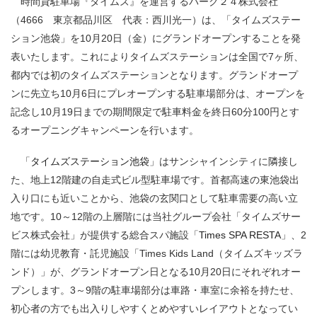
時間貸駐車場『タイムズ』を運営するパーク２４株式会社
（4666 東京都品川区 代表：西川光一）は、「タイムズステー
ション池袋」を10月20日（金）にグランドオープンすることを発
表いたします。これによりタイムズステーションは全国で7ヶ所、
都内では初のタイムズステーションとなります。グランドオープ
ンに先立ち10月6日にプレオープンする駐車場部分は、オープンを
記念し10月19日までの期間限定で駐車料金を終日60分100円とす
るオープニングキャンペーンを行います。
「
タイムズステーション池袋
」はサンシャインシティに隣接し
た、地上12階建の自走式ビル型駐車場です。首都高速の東池袋出
入り口にも近いことから、池袋の玄関口として駐車需要の高い立
地です。10～12階の上層階には当社グループ会社「タイムズサー
ビス株式会社」が提供する総合スパ施設「
Times SPA RESTA
」、2
階には幼児教育・託児施設「Times Kids Land（タイムズキッズラ
ンド）」が、グランドオープン日となる10月20日にそれぞれオー
プンします。3～9階の駐車場部分は車路・車室に余裕を持たせ、
初心者の方でも出入りしやすくとめやすいレイアウトとなってい