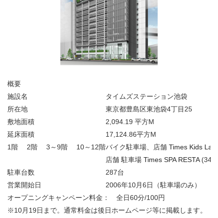
概要
施設名
タイムズステーション池袋
所在地
東京都豊島区東池袋4丁目25
敷地面積
2,094.19 平方M
延床面積
17,124.86平方M
1階 2階 3～9階 10～12階
バイク駐車場、店舗
Times Kids Lan
店舗 駐車場
Times SPA RESTA
(344
駐車台数
287台
営業開始日
2006年10月6日（駐車場のみ）
オープニングキャンペーン料金： 全日60分/100円
※10月19日まで。通常料金は後日ホームページ等に掲載します。