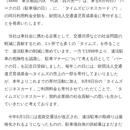
（4666 東京都品川区 代表：西川光一）は、来る8月9日の「パ
ークの日（駐車場の日）」に、「タイムズビジネスカード（*）」
の同日利用料金全額を、財団法人交通遺児育成基金に寄付するこ
とを発表いたします。
当社は車社会に携わる企業として、交通渋滞などの社会問題の
軽減に貢献するため、1ヶ所でも多くの「タイムズ」を作ること
で、違法駐車の削減に努めています。一方で1998年より、違法駐
車の危険性を認識し、駐車マナーについて考える日として「パー
クの日」を記念日登録しました。毎年この日には、財団法人交通
遺児育成基金へタイムズの売上の一部を寄付してまいりました
が、本年よりこれまでの寄付活動に加え、8月9日分の「タイムズ
ビジネスカード」ご利用料金も寄付させていただくことで、「タ
イムズビジネスカード」契約企業様の社会貢献への思いも生かし
ていきたいと考えております。
今年6月1日には道路交通法が改正され、違法駐車の取締りは厳
格化されるようになったものの、駐車場自体の供給量はまだまだ