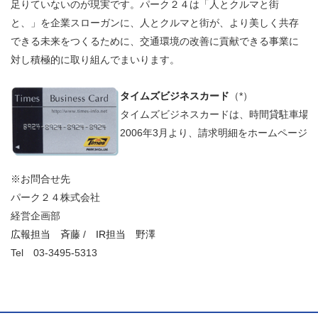
足りていないのが現実です。パーク２４は「人とクルマと街
と、」を企業スローガンに、人とクルマと街が、より美しく共存
できる未来をつくるために、交通環境の改善に貢献できる事業に
対し積極的に取り組んでまいります。
タイムズビジネスカード
タイムズビジネスカード
（*）
タイムズビジネスカードは、時間貸駐車場「
2006年3月より、請求明細をホームペー
※お問合せ先
パーク２４株式会社
経営企画部
広報担当 斉藤
/
IR担当 野澤
Tel
03-3495-5313