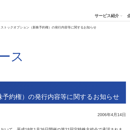
４株式会社
サービス紹介
】ストックオプション（新株予約権）の発行内容等に関するお知らせ
プへ
ース
ステナビリティの推進
会社案内
財務・業績
コー
IR資
※サステ
パーク２４グループと
会社概要
月次業績状況
サステナビリティの浸透
グループ本社ビル紹介
決算
サステナビリティ
コー
役員一覧
業績ハイライト
ステークホルダーとの対話
CMギャラリー
説明
パーク２４グループの各種方針
リス
パーク２４グループ一覧
財務状況
サステナビリティ関連データ
スポーツ活動
有価
ビリティサービス
会員サービス
決済サービ
サステナビリティ推進体制
内部
株予約権）の発行内容等に関するお知らせ
沿革
キャッシュ・フローの状況
イニシアチブへの参画・社外からの評価
一般事業主行動計画
株主
コン
セグメント別売上高・営業利益
統合
ビリティへリンクし
会
2006年4月14日
人権への取り組み
事業継続マネジメントシステム
個人
において、平成18年1月26日開催の第21回定時株主総会で承認されま