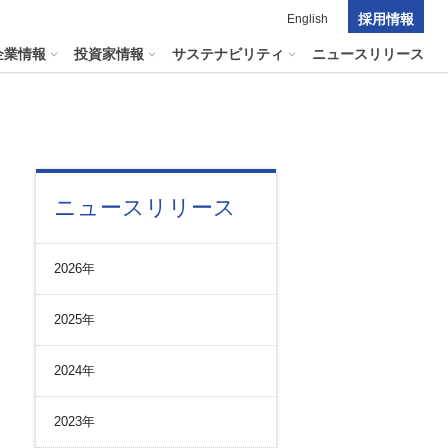
採用情報
English
企業情報
投資家情報
サステナビリティ
ニュースリリース
ポレート・ガバナンス
料室
パーク２４グループの
ニュースリリース
マテリアリティ
ナビリティへリンクします
短信
ポレート・ガバナンスの状況
マテリアリティ
会資料・動画
2026年
ク管理
サステナビリティに関する
証券報告書
中長期目標
ス
その他のサービス
2025年
統制
​
通信
プライアンスとインテグリティ
報告書・アニュアルレポート
2024年
コーポレート・ガバナンス
コーポレート・ガバナンスの状況
2023年
投資家の皆様へ