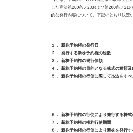
環境負荷低減への貢献
した商法第280条ノ20および第280条ノ
株価情報
株主構成
資源の有効利用
的な発行内容について、下記のとおり決定
株式概要
株主総会
気候変動への取り組み
（TCFD）
統
１．
新株予約権の発行日
編集方針
（PDFファイル）
２．
発行する新株予約権の総数
３．
新株予約権の発行価額
４．
新株予約権の目的となる株式の種類及
５．
新株予約権の行使に際して払込をすべ
６．
新株予約権の行使により発行する株式
７．
新株予約権の権利行使期間
８．
新株予約権の行使により新株を発行す