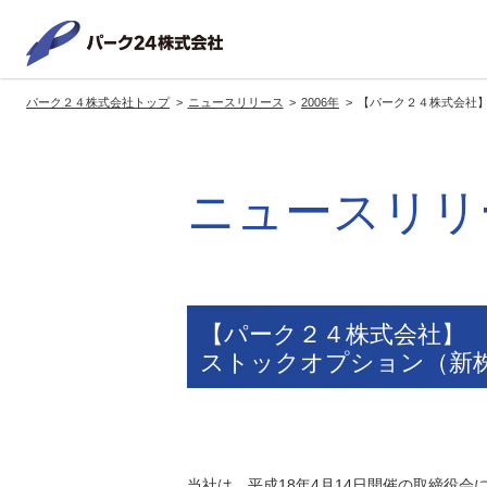
パーク２
パーク２４株式会社トップ
ニュースリリース
2006年
【パーク２４株式会社
サービス紹介
企業情報
投資家情報
サステナビリティ
トップへ
トップへ
トップへ
トッ
ニュースリリ
グループの方針・展開
経営方針
トップコミットメント
サ
社長メッセージ
社長メッセージ
社長メッセージ
※企業情報へリンクします
グループ理念・スローガン
基本方針・戦略
サステナビリティ委員会
委員長メッセージ
展開ブランド
中期経営計画
（PDFファイル）
【パーク２４株式会社】
駐車場サービス
モ
ストックオプション（新
事業拠点
事業等のリスク
コーポレート・ガバナンス
※サステナ
環境
社
ます
社会全体のCO2削減への貢献
株式情報
当社は、平成18年4月14日開催の取締役会