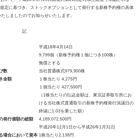
人材戦略
お客様への責任
21の規定に基づき、ストックオプションとして発行する新株予約権の具体
配当情報
発行体格付
電子公告
パー
人的資本価値の最大化に向け
責任ある調達
いたしましたのでお知らせいたします。
た取り組み
株主優待
株式手続
定款・株式取扱
パー
地域コミュニティへの貢献
規則
健康経営の推進
記
市場
合報告書
※投資家情報へリンクします
平成18年4月14日
9,799個（新株予約権１個につき100株）
無償とする
び数
当社普通株式979,900株
き金額
１株当たり 4,275円
１個当たり 427,500円
（1株当たりの払込金額は、東京証券取引所にお
ける当社株式普通取引の新株予約権発行決議日の
終値に1.03を乗じた額）
の発行価額の総額
4,189,072,500円
平成20年12月1日から平成26年1月31日
る場合において資本
1株当たり2,138円