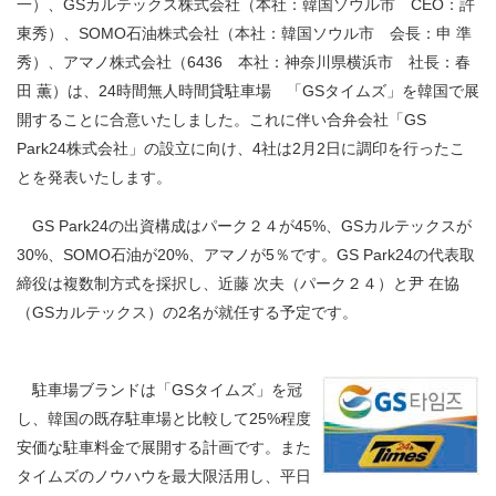
一）、GSカルテックス株式会社（本社：韓国ソウル市 CEO：許
東秀）、SOMO石油株式会社（本社：韓国ソウル市 会長：申 準
秀）、アマノ株式会社（6436 本社：神奈川県横浜市 社長：春
田 薫）は、24時間無人時間貸駐車場 「GSタイムズ」を韓国で展
開することに合意いたしました。これに伴い合弁会社「GS
Park24株式会社」の設立に向け、4社は2月2日に調印を行ったこ
とを発表いたします。
GS Park24の出資構成はパーク２４が45%、GSカルテックスが
30%、SOMO石油が20%、アマノが5％です。GS Park24の代表取
締役は複数制方式を採択し、近藤 次夫（パーク２４）と尹 在協
（GSカルテックス）の2名が就任する予定です。
駐車場ブランドは「GSタイムズ」を冠
し、韓国の既存駐車場と比較して25%程度
安価な駐車料金で展開する計画です。また
タイムズのノウハウを最大限活用し、平日