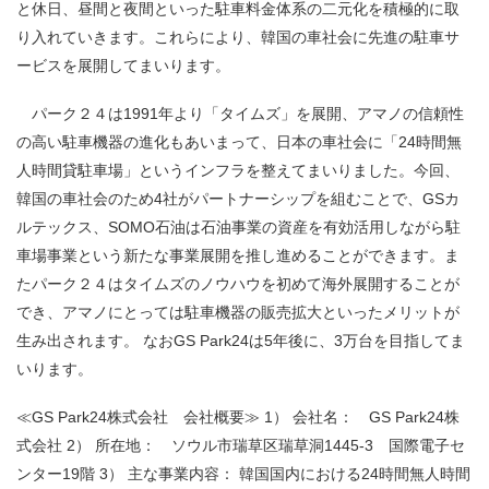
と休日、昼間と夜間といった駐車料金体系の二元化を積極的に取
り入れていきます。これらにより、韓国の車社会に先進の駐車サ
ービスを展開してまいります。
パーク２４は1991年より「タイムズ」を展開、アマノの信頼性
の高い駐車機器の進化もあいまって、日本の車社会に「24時間無
人時間貸駐車場」というインフラを整えてまいりました。今回、
韓国の車社会のため4社がパートナーシップを組むことで、GSカ
ルテックス、SOMO石油は石油事業の資産を有効活用しながら駐
車場事業という新たな事業展開を推し進めることができます。ま
たパーク２４はタイムズのノウハウを初めて海外展開することが
でき、アマノにとっては駐車機器の販売拡大といったメリットが
生み出されます。 なおGS Park24は5年後に、3万台を目指してま
いります。
≪GS Park24株式会社 会社概要≫ 1） 会社名： GS Park24株
式会社 2） 所在地： ソウル市瑞草区瑞草洞1445-3 国際電子セ
ンター19階 3） 主な事業内容： 韓国国内における24時間無人時間