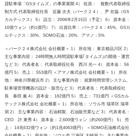
貸駐車場「GSタイムズ」の事業展開 4） 役員： 複数代表取締役
制方式 代表取締役社長 近藤 次夫（パーク２４）、尹 在協（GS
カルテックス） 5） 設立： 2006年2月15日（予定） 6） 資本金：
10億ウォン（約1億円） 7） 出資比率： パーク２４：45%、GSカ
ルテックス：30%、SOMO石油：20%、アマノ：5%
＜パーク２４株式会社 会社概要＞ 1） 所在地： 東京都品川区 2）
主な事業内容： 24時間無人時間貸駐車場｢タイムズ｣の開発・運営
など 3） 代表者名： 代表取締役社長 西川 光一 4） 資本金： 56
億円 5） 売上： 553億円 ＜アマノ株式会社 会社概要＞ 1） 所在
地： 神奈川県横浜市 2） 主な事業内容： 就業時間管理システム、
駐車場管理機器の設計・販売など 3） 代表者名： 代表取締役社
長 春田 薫 4） 資本金： 182億円 5） 売上： 731億円 ＜GSカル
テックス株式会社 会社概要＞ 1） 所在地： ソウル市 瑞草区 瑞草
洞 2） 主な事業内容： 石油精製、石油販売業など 3） 代表者名：
CEO 許 東秀 4） 資本金： 2,600億ウォン（約260億円） 5） 売
上： 14兆632億ウォン（約1兆4063億円） ＜SOMO石油株式会社
会社概要＞ 1） 所在地： ソウル市 江南区 大峙洞 2） 主な事業内