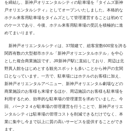
を締結し、新神戸オリエンタルシティの駐車場を『タイムズ新神
戸オリエンタルシティ』としてオープンいたしました。本格的な
ホテル来客用駐車場をタイムズとして管理運営することは初めて
のケースであり、今後、ホテル来客用駐車場の受託を積極的に進
めてまいります。
新神戸オリエンタルシティは、37階建て、総客室数600室を誇る
関西有数の大型都市ホテル「新神戸オリエンタルホテル」を中心
とした複合商業施設です。JR新神戸駅に直結しており、周辺は北
野異人館をはじめとする観光スポットも多いことから神戸の玄関
口となっています。一方で、駐車場にはホテルのお客様に加え、
新神戸オリエンタルアベニュー、新神戸オリエンタル劇場などの
商業施設のお客様も来場するほか、周辺施設のお客様も駐車場を
利用するため、効率的な駐車場の管理運営を求めていました。今
回、パーク２４が駐車場の管理運営を行うことで、新神戸オリエ
ンタルシティは駐車場の管理コストを削減できるだけでなく、本
業に集中し今まで以上に質の高いサービスを提供することができ
ます。