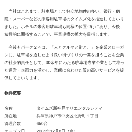
当社はこれまで、駐車場として好立地物件の多い、銀行・病
院・スーパーなどの来客用駐車場のタイムズ化を推進してまいり
ました。ホテルの来客用駐車場も同様の位置づけにあり、今後、
積極的に開拓することで、事業規模の拡大を目指します。
今後もパーク２４は、「人とクルマと街と、」を企業スローガ
ンに、駐車場を通したより良い街づくりの一翼を担うことを企業
の社会的責任として、30余年にわたる駐車場専業企業として培っ
た運営・企画力を活かし、業態に合わせた質の高いサービスを提
供してまいります。
物件概要
名称
タイムズ新神戸オリエンタルシティ
所在地
兵庫県神戸市中央区北野町１丁目
管理台数
650台
オープン日
2004年12月8日（水）