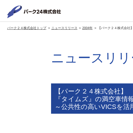
パーク２
パーク２４株式会社トップ
ニュースリリース
2004年
【パーク２４株式会社】
サービス紹介
企業情報
投資家情報
サステナビリティ
トップへ
トップへ
トップへ
トッ
ニュースリリ
グループの方針・展開
経営方針
トップコミットメント
サ
社長メッセージ
社長メッセージ
社長メッセージ
※企業情報へリンクします
グループ理念・スローガン
基本方針・戦略
サステナビリティ委員会
委員長メッセージ
展開ブランド
中期経営計画
（PDFファイル）
【パーク２４株式会社】
駐車場サービス
モ
『タイムズ』の満空車情報 
事業拠点
事業等のリスク
～公共性の高いVICSを
コーポレート・ガバナンス
※サステナ
環境
社
ます
社会全体のCO2削減への貢献
株式情報