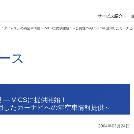
４株式会社
サービス紹介
『タイムズ』の満空車情報 ― VICSに提供開始！～公共性の高いVICSを活用したカーナ
プへ
ース
ステナビリティの推進
会社案内
財務・業績
コー
IR資
※サステ
パーク２４グループと
会社概要
月次業績状況
サステナビリティの浸透
グループ本社ビル紹介
決算
サステナビリティ
コー
役員一覧
業績ハイライト
ステークホルダーとの対話
CMギャラリー
説明
パーク２４グループの各種方針
リス
パーク２４グループ一覧
財務状況
サステナビリティ関連データ
スポーツ活動
有価
ビリティサービス
会員サービス
決済サービ
サステナビリティ推進体制
内部
― VICSに提供開始！
沿革
キャッシュ・フローの状況
イニシアチブへの参画・社外からの評価
一般事業主行動計画
株主
活用したカーナビへの満空車情報提供～
コン
セグメント別売上高・営業利益
統合
ビリティへリンクし
会
人権への取り組み
事業継続マネジメントシステム
2004年03月24日
個人