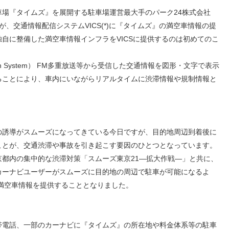
人材戦略
お客様への責任
貸駐車場『タイムズ』を展開する駐車場運営最大手のパーク24株式会社
配当情報
発行体格付
電子公告
パー
人的資本価値の最大化に向け
責任ある調達
が、交通情報配信システムVICS(*)に『タイムズ』の満空車情報の提
た取り組み
株主優待
株式手続
定款・株式取扱
パー
地域コミュニティへの貢献
自に整備した満空車情報インフラをVICSに提供するのは初めてのこ
規則
健康経営の推進
市場
mmunication System） FM多重放送等から受信した交通情報を図形・文字で表示
合報告書
※投資家情報へリンクします
ることにより、車内にいながらリアルタイムに渋滞情報や規制情報と
。
誘導がスムーズになってきている今日ですが、目的地周辺到着後に
ことが、交通渋滞や事故を引き起こす要因のひとつとなっています。
都内の集中的な渋滞対策「スムーズ東京21―拡大作戦―」と共に、
カーナビユーザーがスムーズに目的地の周辺で駐車が可能になるよ
の満空車情報を提供することとなりました。
電話、一部のカーナビに『タイムズ』の所在地や料金体系等の駐車