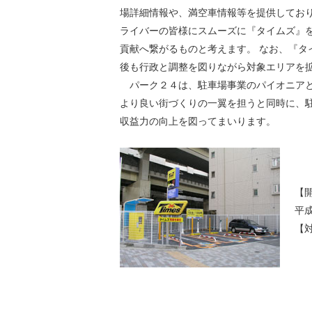
場詳細情報や、満空車情報等を提供しており
ライバーの皆様にスムーズに『タイムズ』
貢献へ繋がるものと考えます。 なお、『
後も行政と調整を図りながら対象エリアを
パーク２４は、駐車場事業のパイオニアと
より良い街づくりの一翼を担うと同時に、
収益力の向上を図ってまいります。
【
平成
【