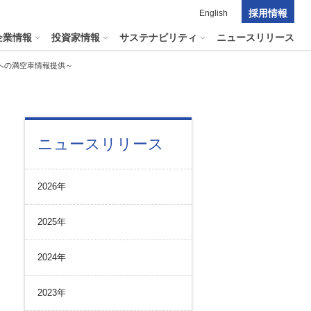
採用情報
English
企業情報
投資家情報
サステナビリティ
ニュースリリース
ビへの満空車情報提供～
ポレート・ガバナンス
料室
パーク２４グループの
ニュースリリース
マテリアリティ
ナビリティへリンクします
短信
ポレート・ガバナンスの状況
マテリアリティ
会資料・動画
2026年
ク管理
サステナビリティに関する
証券報告書
中長期目標
ス
その他のサービス
2025年
統制
​
通信
プライアンスとインテグリティ
報告書・アニュアルレポート
2024年
コーポレート・ガバナンス
コーポレート・ガバナンスの状況
2023年
投資家の皆様へ