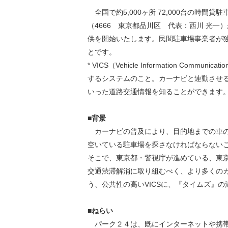
環境負荷低減への貢献
全国で約5,000ヶ所 72,000台の時間
株価情報
株主構成
資源の有効利用
（4666 東京都品川区 代表：西川 光一）
株式概要
株主総会
気候変動への取り組み
供を開始いたします。民間駐車場事業者が独
（TCFD）
とです。
* VICS（Vehicle Information Co
統
するシステムのこと。カーナビと連動させ
編集方針
（PDFファイル）
いった道路交通情報を知ることができます
■背景
カーナビの普及により、目的地までの車の
空いている駐車場を探さなければならない
そこで、東京都・警視庁が進めている、東京
交通渋滞解消に取り組むべく、より多くの
う、公共性の高いVICSに、『タイムズ』
■ねらい
パーク２４は、既にインターネットや携帯