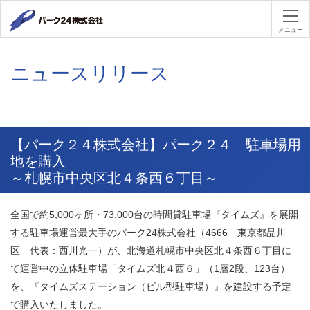
パーク２４
メニュー
ニュースリリース
【パーク２４株式会社】パーク２４ 駐車場用
地を購入
～札幌市中央区北４条西６丁目～
全国で約5,000ヶ所・73,000台の時間貸駐車場『タイムズ』を展開
する駐車場運営最大手のパーク24株式会社（4666 東京都品川
区 代表：西川光一）が、北海道札幌市中央区北４条西６丁目に
て運営中の立体駐車場「タイムズ北４西６」（1層2段、123台）
を、『タイムズステーション（ビル型駐車場）』を建設する予定
で購入いたしました。