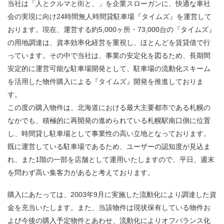
当社は「人とクルマと街と、」を企業スローガンに、快適な車社
会の実現に向け24時間無人時間貸駐車場『タイムズ』を運営して
おります。現在、運営する約5,000ヶ所・73,000台の『タイムズ』
の用地調達は、資本効率化経営を重視し、ほとんどを賃貸借で行
っています。その中で当社は、事業の安定化を図るため、長期間
安定的に運営可能な駐車場開発として、駐車場の流動化スキーム
を活用した物件購入による『タイムズ』開発を推進しておりま
す。
この度の購入物件は、北海道における最大主要都市である札幌の
なかでも、積極的に再開発の進められている札幌駅南口側に位置
し、時間貸し駐車場として事業性の高い立地となっております。
既に運営している駐車場であるため、ユーザーの認知度が見込ま
れ、また1階の一部を店舗として運用いたしますので、平日、週末
を問わず高い集客力があると考えております。
購入にあたっては、2003年9月に実施した流動化により調達した資
金を充当いたします。また、当該物件は現状保有している物件お
よび今後の購入予定物件とあわせ、流動化によりオフバランス化