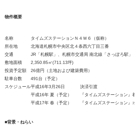
物件概要
名称
タイムズステーションＮ４Ｗ６（仮称）
所在地
北海道札幌市中央区北４条西六丁目三番
交通
JR「札幌駅」、札幌市交通局 南北線「さっぽろ駅」 
敷地面積
2,350.85㎡(711.13坪)
投資予定額
26億円（土地および建築費用）
駐車台数
491台（予定）
スケジュール
平成16年3月26日
決済引渡
平成16年 夏（予定）
『タイムズステーション』着
平成17年 春（予定）
『タイムズステーション』オ
■背景・ねらい